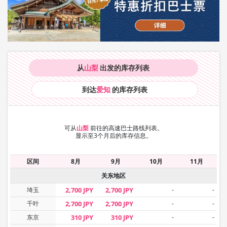
从
山梨
出发的库存
列表
到达
爱知
的库存
列表
可从
山梨
前往的高速巴士路线列表。
显示至3个月后的库存信息。
区间
8月
9月
10月
11月
关东地区
埼玉
2,700 JPY
2,700 JPY
-
-
千叶
2,700 JPY
2,700 JPY
-
-
东京
310 JPY
310 JPY
-
-