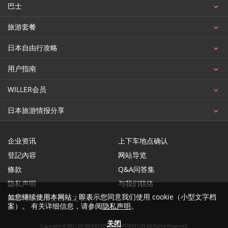
巴士
旅游套餐
日本自由行攻略
用户指南
WILLER会员
日本旅游情报分享
企业资讯
上下车地点确认
登記內容
网站导览
條款
Q&A问答集
隐私声明
与我们联络
如您继续使用本网站，即表示您同意我们使用 cookie（小型文字档
基於特定商業交易法之表示
案）。 有关详细信息，请参阅
隐私声明
。
关闭
Copyright © WILLER MARKETING CORPORATION All Rights Reserved.