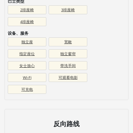
巴士类型
2排座椅
3排座椅
4排座椅
设备、服务
独立座
宽敞
指定座位
独立窗帘
女士放心
带洗手间
Wi-Fi
可观看电影
可充电
反向路线