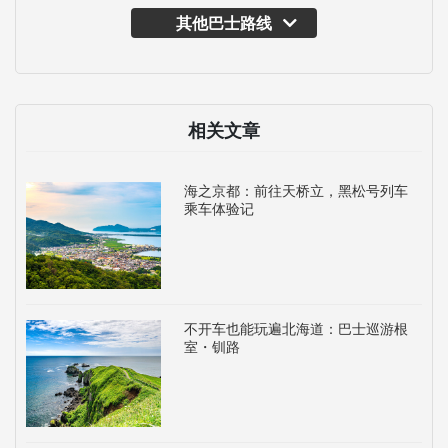
其他巴士路线
相关文章
海之京都：前往天桥立，黑松号列车
乘车体验记
不开车也能玩遍北海道：巴士巡游根
室・钏路