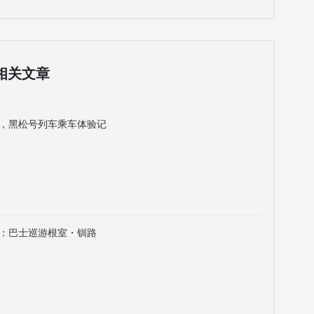
相关文章
，黑松号列车乘车体验记
：巴士巡游根室・钏路