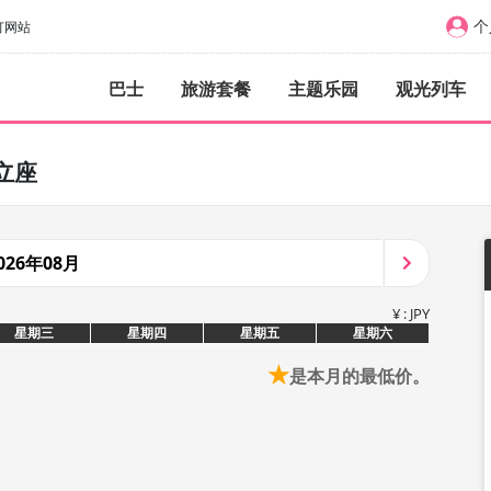
个
订网站
巴士
旅游套餐
主题乐园
观光列车
立座
026年08月
¥ : JPY
星期三
星期四
星期五
星期六
★
是本月的最低价。