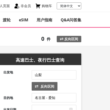
人页面
非会员
购物车
渡轮
eSIM
用户指南
Q&A问答集
0
件
反向区间
高速巴士、夜行巴士查询
出发地
反向区间
目的地
出发日期