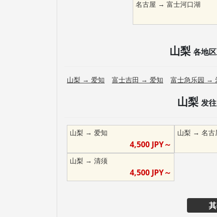
名古屋
→
富士河口湖
山梨
各地区
山梨
→
爱知
富士吉田
→
爱知
富士急乐园
→
山梨
发往
山梨
→
爱知
山梨
→
名古
4,500
JPY～
山梨
→
清须
4,500
JPY～
其