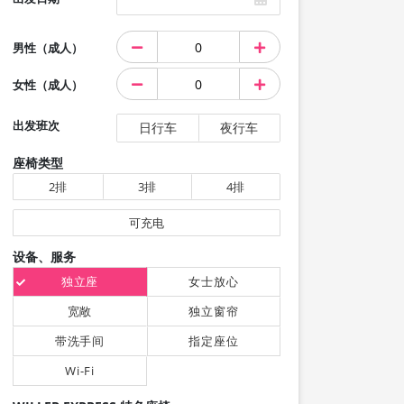
男性（成人）
女性（成人）
出发班次
日行车
夜行车
座椅类型
2排
3排
4排
可充电
设备、服务
独立座
女士放心
宽敞
独立窗帘
带洗手间
指定座位
Wi-Fi