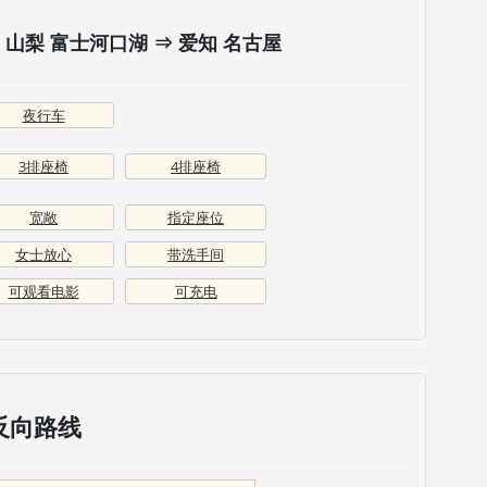
山梨 富士河口湖 ⇒ 爱知 名古屋
夜行车
3排座椅
4排座椅
宽敞
指定座位
女士放心
带洗手间
可观看电影
可充电
反向路线