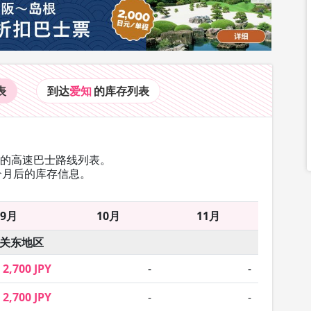
表
到达
爱知
的库存
列表
往的高速巴士路线列表。
个月后的库存信息。
9月
10月
11月
关东地区
2,700 JPY
-
-
2,700 JPY
-
-