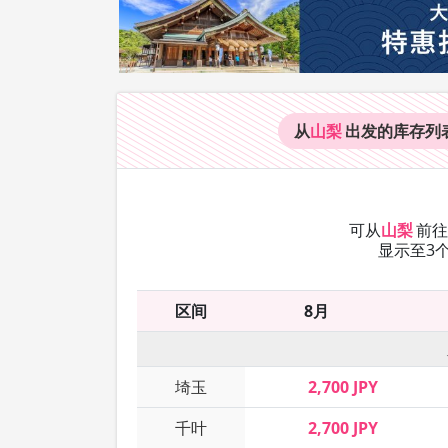
从
山梨
出发的库存
列
可从
山梨
前
显示至3
区间
8月
埼玉
2,700 JPY
千叶
2,700 JPY