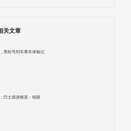
相关文章
，黑松号列车乘车体验记
：巴士巡游根室・钏路