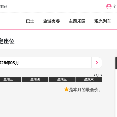
个
订网站
巴士
旅游套餐
主题乐园
观光列车
定座位
026年08月
¥ : JPY
星期三
星期四
星期五
星期六
★
是本月的最低价。