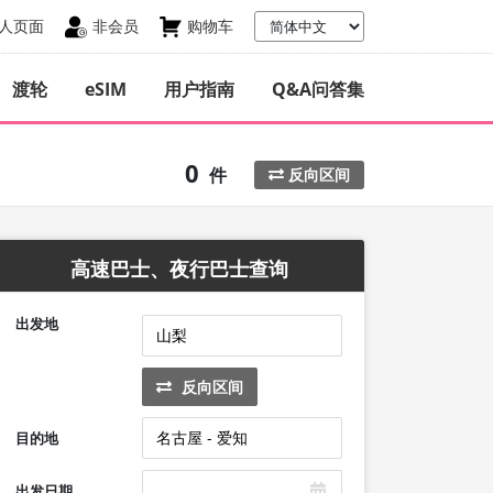
人页面
非会员
购物车
渡轮
eSIM
用户指南
Q&A问答集
0
件
反向区间
高速巴士、夜行巴士查询
出发地
反向区间
目的地
出发日期