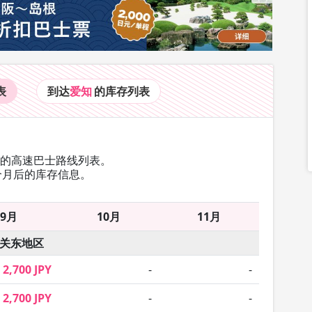
表
到达
爱知
的库存
列表
往的高速巴士路线列表。
个月后的库存信息。
9月
10月
11月
关东地区
2,700 JPY
-
-
2,700 JPY
-
-