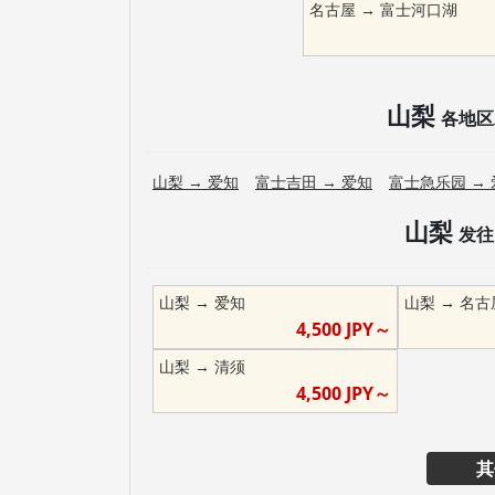
名古屋
→
富士河口湖
山梨
各地区
山梨
→
爱知
富士吉田
→
爱知
富士急乐园
→
山梨
发往
山梨
→
爱知
山梨
→
名古
4,500
JPY～
山梨
→
清须
4,500
JPY～
其