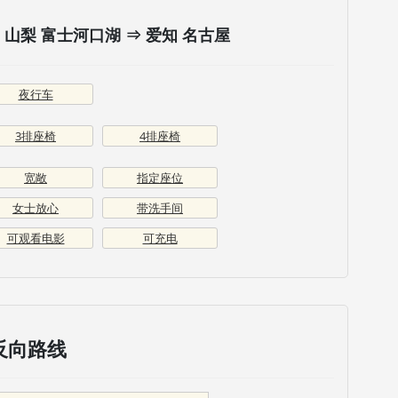
山梨 富士河口湖 ⇒ 爱知 名古屋
夜行车
3排座椅
4排座椅
宽敞
指定座位
女士放心
带洗手间
可观看电影
可充电
反向路线