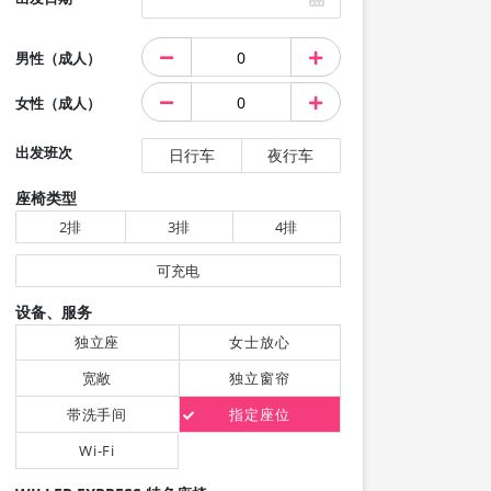
男性（成人）
女性（成人）
出发班次
日行车
夜行车
座椅类型
2排
3排
4排
可充电
设备、服务
独立座
女士放心
宽敞
独立窗帘
带洗手间
指定座位
Wi-Fi