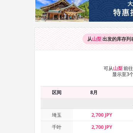
从
山梨
出发的库存
列
可从
山梨
前
显示至3
区间
8月
埼玉
2,700 JPY
千叶
2,700 JPY