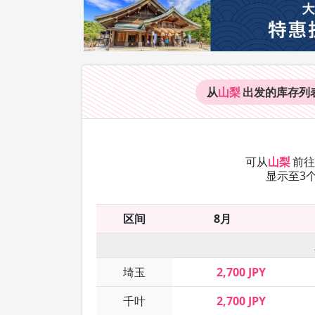
从
山梨
出发的库存
列
可从
山梨
前
显示至3
区间
8月
埼玉
2,700 JPY
千叶
2,700 JPY