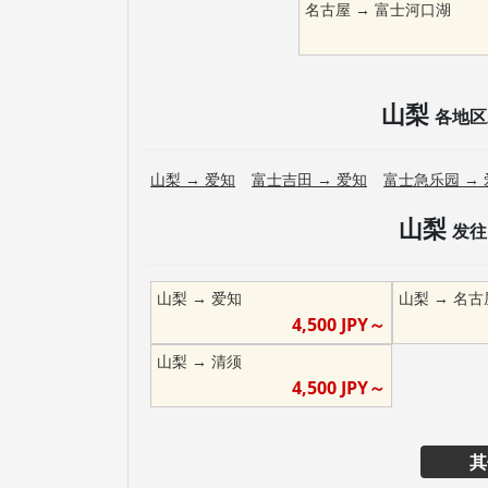
名古屋
→
富士河口湖
山梨
各地区
山梨
→
爱知
富士吉田
→
爱知
富士急乐园
→
山梨
发往
山梨
→
爱知
山梨
→
名古
4,500
JPY～
山梨
→
清须
4,500
JPY～
其