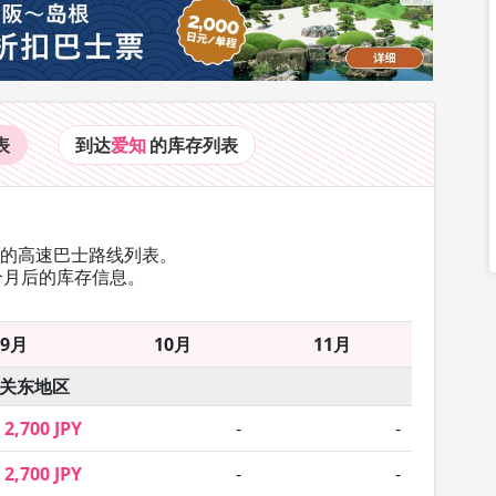
表
到达
爱知
的库存
列表
往的高速巴士路线列表。
个月后的库存信息。
9月
10月
11月
关东地区
2,700 JPY
-
-
2,700 JPY
-
-