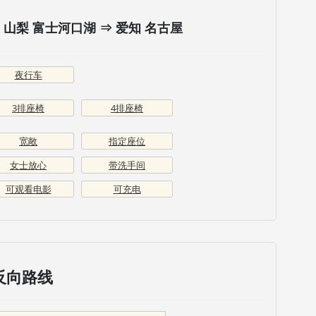
山梨 富士河口湖 ⇒ 爱知 名古屋
夜行车
3排座椅
4排座椅
宽敞
指定座位
女士放心
带洗手间
可观看电影
可充电
反向路线