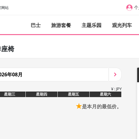
个
订网站
巴士
旅游套餐
主题乐园
观光列车
排座椅
026年08月
¥ : JPY
星期三
星期四
星期五
星期六
★
是本月的最低价。