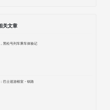
相关文章
，黑松号列车乘车体验记
：巴士巡游根室・钏路