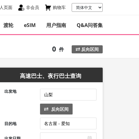
人页面
非会员
购物车
渡轮
eSIM
用户指南
Q&A问答集
0
件
反向区间
高速巴士、夜行巴士查询
出发地
反向区间
目的地
出发日期