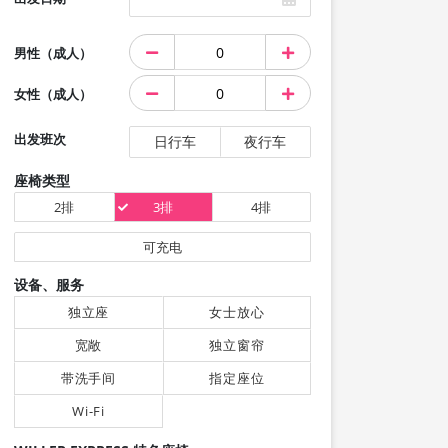
男性（成人）
女性（成人）
出发班次
日行车
夜行车
座椅类型
2排
3排
4排
可充电
设备、服务
独立座
女士放心
宽敞
独立窗帘
带洗手间
指定座位
Wi-Fi