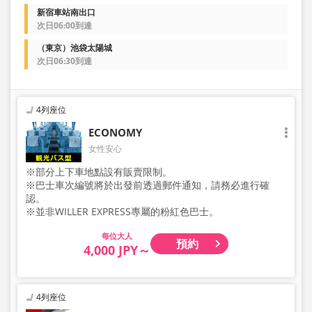
新宿車站南出口
次日06:00到達
（東京）池袋太陽城
次日06:30到達
4列座位
ECONOMY
女性安心
※部分上下車地點設有販賣限制。
※巴士車次編號將於出發前透過郵件通知，請務必進行確
認。
※並非WILLER EXPRESS專屬的粉紅色巴士。
大人
預約
4,000 JPY～
4列座位