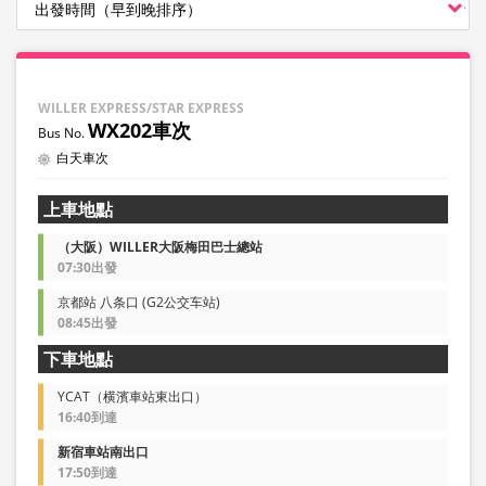
WILLER EXPRESS/STAR EXPRESS
WX202車次
白天車次
上車地點
（大阪）WILLER大阪梅田巴士總站
07:30出發
京都站 八条口 (G2公交车站)
08:45出發
下車地點
YCAT（横濱車站東出口）
16:40到達
新宿車站南出口
17:50到達