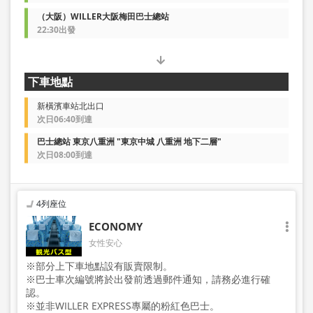
（大阪）WILLER大阪梅田巴士總站
22:30出發
下車地點
新橫濱車站北出口
次日06:40到達
巴士總站 東京八重洲 "東京中城 八重洲 地下二層"
次日08:00到達
4列座位
ECONOMY
女性安心
※部分上下車地點設有販賣限制。
※巴士車次編號將於出發前透過郵件通知，請務必進行確
認。
※並非WILLER EXPRESS專屬的粉紅色巴士。