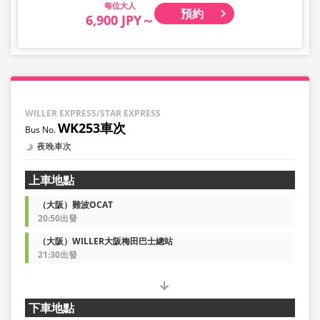
大人
預約
6,900 JPY～
WILLER EXPRESS/STAR EXPRESS
WK253車次
夜晚車次
上車地點
（大阪）難波OCAT
20:50出發
（大阪）WILLER大阪梅田巴士總站
21:30出發
下車地點