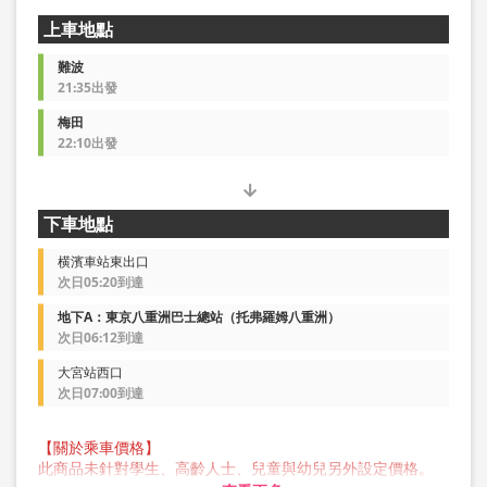
上車地點
難波
21:35出發
梅田
22:10出發
下車地點
横濱車站東出口
次日05:20到達
地下A：東京八重洲巴士總站（托弗羅姆八重洲）
次日06:12到達
大宮站西口
次日07:00到達
【關於乘車價格】
此商品未針對學生、高齡人士、兒童與幼兒另外設定價格。