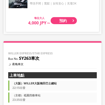
請注意，如果您攜帶的行李超出規範，您將被拒絕乘車，並
帶洗手間
寬鬆
女性安心
充電OK
需支付取消費用。
我們不接受樂器、自行車、滑雪板、易碎物品、危險物品、
貴重物品或寵物等大件行李，敬請理解與見諒。
大人
預約
4,000 JPY～
WILLER EXPRESS/STAR EXPRESS
SY263車次
夜晚車次
上車地點
（大阪）WILLER大阪梅田巴士總站
22:15出發
（京都）祗園四條車站
23:35出發