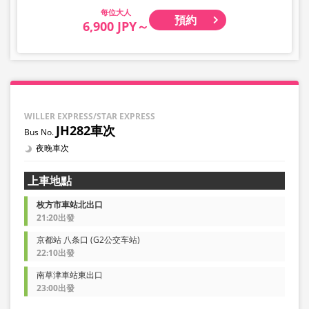
大人
預約
6,900 JPY～
WILLER EXPRESS/STAR EXPRESS
JH282車次
夜晚車次
上車地點
枚方市車站北出口
21:20出發
京都站 八条口 (G2公交车站)
22:10出發
南草津車站東出口
23:00出發