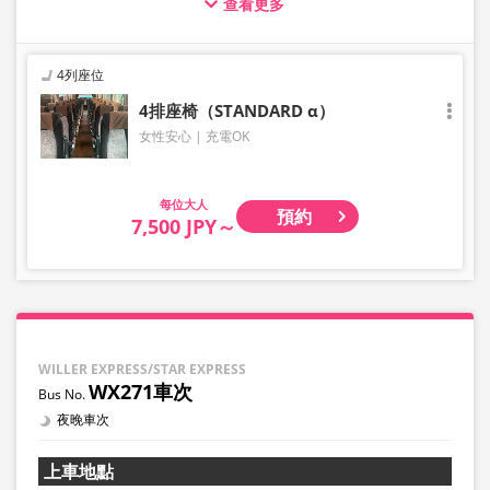
所有顧客預約時均請選擇成人價格。
查看更多
【關於行李】
JAM JAM EXPRESS 營運的巴士行李箱中可存放的行李最大尺
寸，三邊總長不超過 160 公分，重量不超過 10 公斤，每人
4列座位
限定一件。超過此尺寸的行李不能帶上車或存放在後行李箱
中，因此敬請提前自行委託業者托運。
4排座椅（STANDARD α）
請注意，如果您攜帶的行李超出規範，您將被拒絕乘車，並
女性安心
充電OK
需支付取消費用。
我們不接受樂器、自行車、滑雪板、易碎物品、危險物品、
貴重物品或寵物等大件行李，敬請理解與見諒。
大人
預約
7,500 JPY～
WILLER EXPRESS/STAR EXPRESS
WX271車次
夜晚車次
上車地點