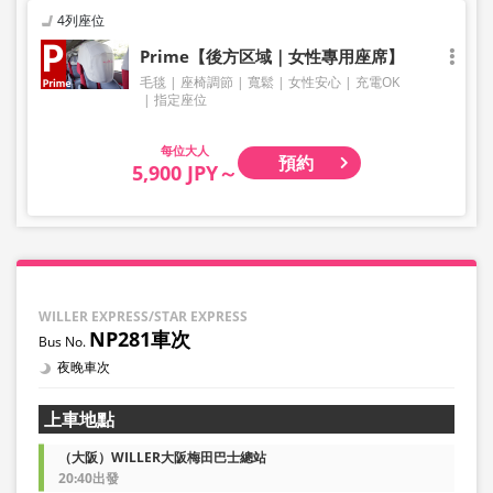
4列座位
Prime【後方区域｜女性專用座席】
毛毯
座椅調節
寬鬆
女性安心
充電OK
指定座位
大人
預約
5,900 JPY～
WILLER EXPRESS/STAR EXPRESS
NP281車次
夜晚車次
上車地點
（大阪）WILLER大阪梅田巴士總站
20:40出發