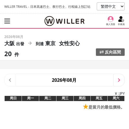
WILLER TRAVEL - 日本高速巴士、夜行巴士、行程線上預訂站
個人頁面
非會員
2026年08月
大阪
東京
女性安心
20
反向區間
件
2026年08月
¥ : JPY
周日
周一
周二
周三
周四
周五
周六
★
是當月的最低價格。