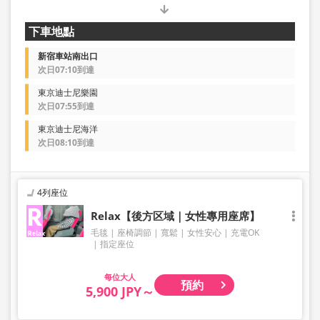
下車地點
新宿車站南出口
次日07:10到達
東京迪士尼樂園
次日07:55到達
東京迪士尼海洋
次日08:10到達
4列座位
Relax【後方区域｜女性專用座席】
毛毯
座椅調節
寬鬆
女性安心
充電OK
指定座位
大人
預約
5,900 JPY～