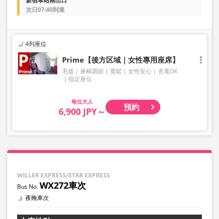
新宿車站南出口
次日07:40到達
4列座位
Prime【後方区域｜女性專用座席】
毛毯
座椅調節
寬鬆
女性安心
充電OK
指定座位
大人
預約
6,900 JPY～
WILLER EXPRESS/STAR EXPRESS
WX272車次
夜晚車次