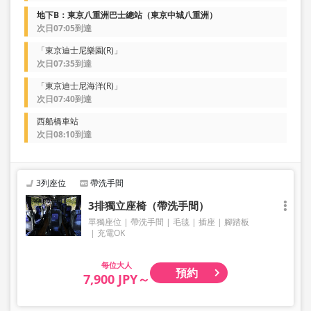
地下B：東京八重洲巴士總站（東京中城八重洲）
次日07:05到達
「東京迪士尼樂園(R)」
次日07:35到達
「東京迪士尼海洋(R)」
次日07:40到達
西船橋車站
次日08:10到達
3列座位
帶洗手間
3排獨立座椅（帶洗手間）
單獨座位
帶洗手間
毛毯
插座
腳踏板
充電OK
大人
預約
7,900 JPY～