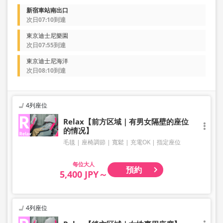
新宿車站南出口
次日07:10到達
東京迪士尼樂園
次日07:55到達
東京迪士尼海洋
次日08:10到達
4列座位
Relax【前方区域｜有男女隔壁的座位
的情况】
毛毯
座椅調節
寬鬆
充電OK
指定座位
大人
預約
5,400 JPY～
4列座位