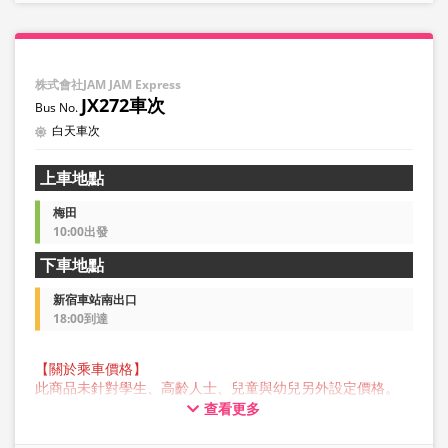
株式會社JAM JAM Express
JX272車次
白天車次
上車地點
梅田
10:00出發
下車地點
新宿車站南出口
18:00到達
【關於乘車價格】
此商品未針對學生、高齡人士、兒童與幼兒另外設定價格。
所有顧客預約時均請選擇成人價格。
查看更多
【關於行李】
JAM JAM EXPRESS 營運的巴士行李箱中可存放的行李最大尺