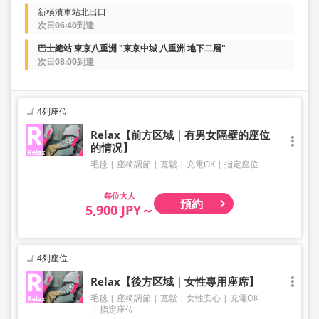
新橫濱車站北出口
次日06:40到達
巴士總站 東京八重洲 "東京中城 八重洲 地下二層"
次日08:00到達
4列座位
Relax【前方区域｜有男女隔壁的座位
的情况】
毛毯
座椅調節
寬鬆
充電OK
指定座位
大人
預約
5,900 JPY～
4列座位
Relax【後方区域｜女性專用座席】
毛毯
座椅調節
寬鬆
女性安心
充電OK
指定座位