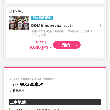
3列座位
預約順序優惠
DOME(Individual seat)
單獨座位
毛毯
腳踏板
座椅調節
充電OK
指定座位
大人
預約
9,000 JPY～
WILLER EXPRESS/STAR EXPRESS
WX289車次
夜晚車次
上車地點