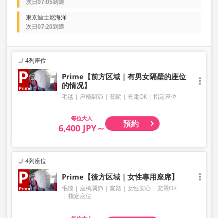
次日07:05到達
東京迪士尼海洋
次日07:20到達
4列座位
Prime【前方区域｜有男女隔壁的座位
的情况】
毛毯
座椅調節
寬鬆
充電OK
指定座位
大人
預約
6,400 JPY～
4列座位
Prime【後方区域｜女性專用座席】
毛毯
座椅調節
寬鬆
女性安心
充電OK
指定座位