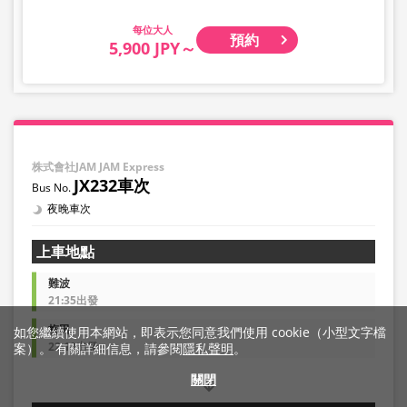
大人
預約
5,900 JPY～
株式會社JAM JAM Express
JX232車次
夜晚車次
上車地點
難波
21:35出發
梅田
如您繼續使用本網站，即表示您同意我們使用 cookie（小型文字檔
22:10出發
案）。 有關詳細信息，請參閱
隱私聲明
。
關閉