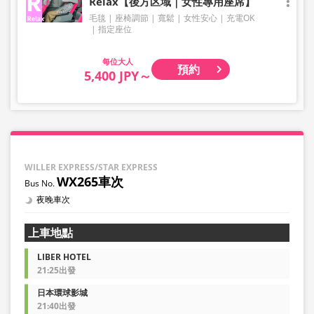
Relax【後方区域｜女性專用座席】
毛毯
座椅調節
寬鬆
女性安心
充電OK
指定座位
大人
預約
5,400 JPY～
WILLER EXPRESS/STAR EXPRESS
WX265車次
夜晚車次
上車地點
LIBER HOTEL
21:25出發
日本環球影城
21:40出發