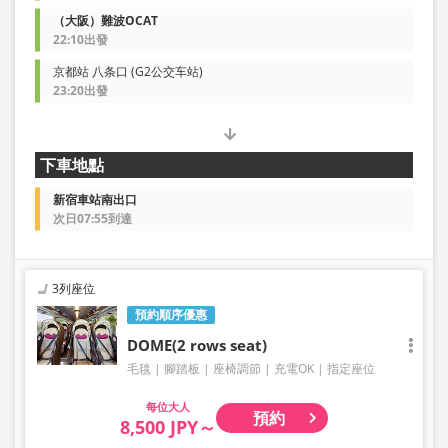
（大阪）難波OCAT
22:10出發
京都站 八条口 (G2公交车站)
23:20出發
下車地點
新宿車站南出口
次日07:55到達
3列座位
預約順序優惠
DOME(2 rows seat)
毛毯
腳踏板
座椅調節
充電OK
指定座位
大人
預約
8,500 JPY～