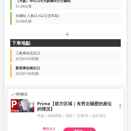
（大阪）WILLER大阪梅田巴士總站
21:30出發
京都站 八条口 (G2公交车站)
22:40出發
下車地點
三島車站北出口
次日04:45到達
新宿車站南出口
次日07:40到達
4列座位
Prime【前方区域｜有男女隔壁的座位
的情况】
毛毯
座椅調節
寬鬆
充電OK
指定座位
大人