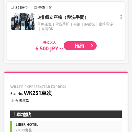
寸，三邊總長不超過 160 公分，重量不超過 10 公斤，每人
3列座位
帶洗手間
限定一件。超過此尺寸的行李不能帶上車或存放在後行李箱
中，因此敬請提前自行委託業者托運。
3排獨立座椅（帶洗手間）
請注意，如果您攜帶的行李超出規範，您將被拒絕乘車，並
單獨座位
帶洗手間
布簾
腳踏板
座椅調節
需支付取消費用。
充電OK
我們不接受樂器、自行車、滑雪板、易碎物品、危險物品、
貴重物品或寵物等大件行李，敬請理解與見諒。
大人
預約
6,500 JPY～
WILLER EXPRESS/STAR EXPRESS
WK251車次
夜晚車次
上車地點
LIBER HOTEL
20:00出發