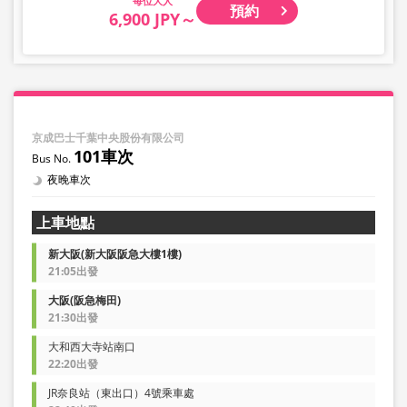
大人
預約
6,900 JPY～
京成巴士千葉中央股份有限公司
101車次
夜晚車次
上車地點
新大阪(新大阪阪急大樓1樓)
21:05出發
大阪(阪急梅田)
21:30出發
大和西大寺站南口
22:20出發
JR奈良站（東出口）4號乘車處