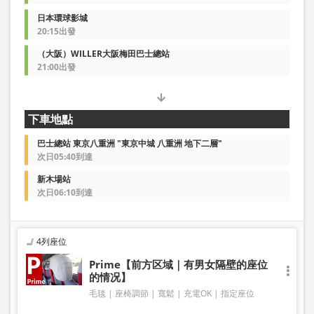
日本環球影城
20:15出發
（大阪）WILLER大阪梅田巴士總站
21:00出發
下車地點
巴士總站 東京八重洲 "東京中城 八重洲 地下二層"
次日05:40到達
新木場站
次日06:10到達
4列座位
Prime【前方区域｜有男女隔壁的座位
的情况】
毛毯
座椅調節
寬鬆
充電OK
指定座位