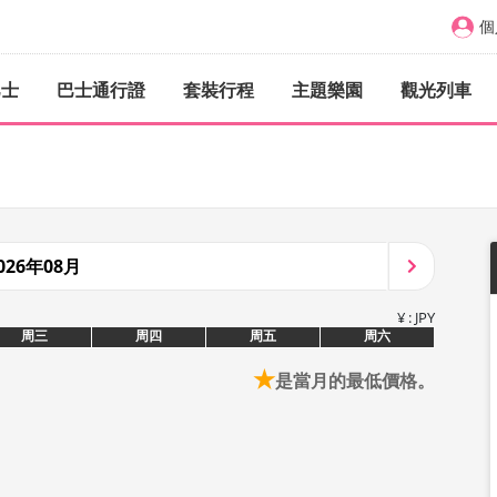
個
巴士
巴士通行證
套裝行程
主題樂園
觀光列車
026年08月
¥ : JPY
周三
周四
周五
周六
★
是當月的最低價格。