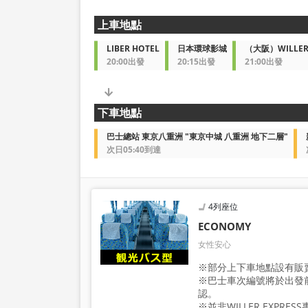
上車地點
LIBER HOTEL
日本環球影城
（大阪）WILL
20:00出發
20:15出發
21:00出發
下車地點
巴士總站 東京八重洲 "東京中城 八重洲 地下二層"
次日05:40到達
4列座位
ECONOMY
女性安心
※部分上下車地點設有販
※巴士車次編號將於出發
認。
※並非WILLER EXPRE