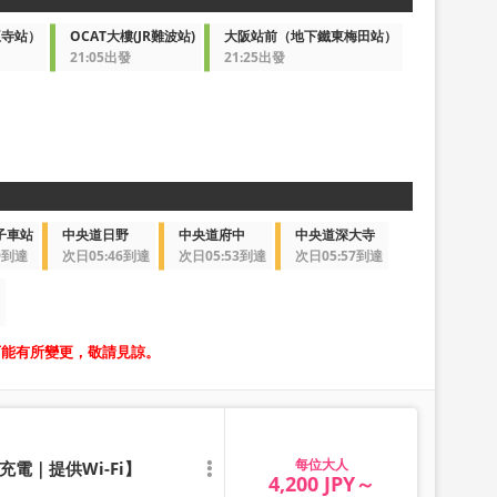
王寺站）
OCAT大樓(JR難波站)
大阪站前（地下鐵東梅田站）
21:05出發
21:25出發
子車站
中央道日野
中央道府中
中央道深大寺
9到達
次日05:46到達
次日05:53到達
次日05:57到達
可能有所變更，敬請見諒。
大人
電｜提供Wi-Fi】
4,200 JPY～