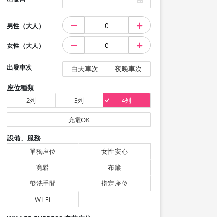
男性（大人）
女性（大人）
出發車次
白天車次
夜晚車次
座位種類
2列
3列
4列
充電OK
設備、服務
單獨座位
女性安心
寬鬆
布簾
帶洗手間
指定座位
Wi-Fi