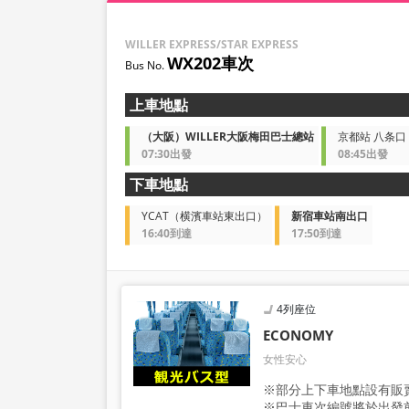
WILLER EXPRESS/STAR EXPRESS
WX202車次
上車地點
（大阪）WILLER大阪梅田巴士總站
京都站 八条口 
07:30出發
08:45出發
下車地點
YCAT（横濱車站東出口）
新宿車站南出口
16:40到達
17:50到達
4列座位
ECONOMY
女性安心
※部分上下車地點設有販
※巴士車次編號將於出發