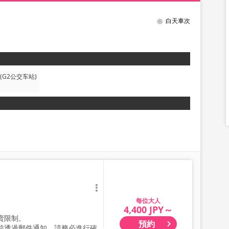
白天車次
(G2公交车站)
大人
4,400 JPY～
賣限制。
預約
前透過郵件通知，請務必進行確