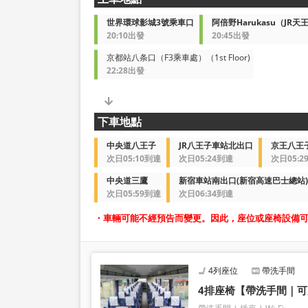
世界環球影城3號乘車口
阿倍野Harukasu（JR天
20:10出發
20:45出發
京都站八条口（F3乘車處）（1st Floor)
22:28出發
下車地點
中央道八王子
JR八王子車站北出口
京王八王
次日05:10到達
次日05:24到達
次日05:2
中央道三鷹
新宿車站南出口(新宿高速巴士總站)
次日05:59到達
次日06:34到達
・車輛可能不經預告而變更。因此，座位或座椅設備
4列座位
帶洗手間
4排座椅【帶洗手間｜可充