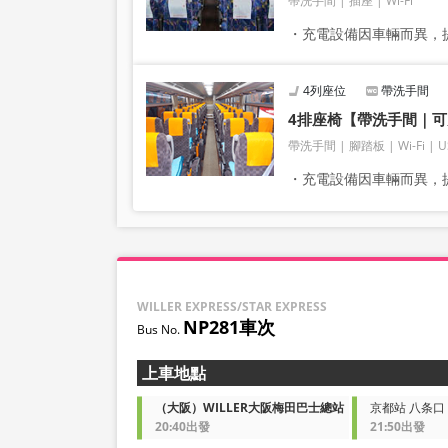
帶洗手間
插座
Wi-Fi
・充電設備因車輛而異，提
4列座位
帶洗手間
4排座椅【帶洗手間｜可充
帶洗手間
腳踏板
Wi-Fi
U
・充電設備因車輛而異，提
WILLER EXPRESS/STAR EXPRESS
NP281車次
上車地點
（大阪）WILLER大阪梅田巴士總站
京都站 八条口 
20:40出發
21:50出發