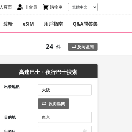
人頁面
非會員
購物車
渡輪
eSIM
用戶指南
Q&A問答集
24
件
反向區間
高速巴士・夜行巴士搜索
出發地點
反向區間
目的地
出發日