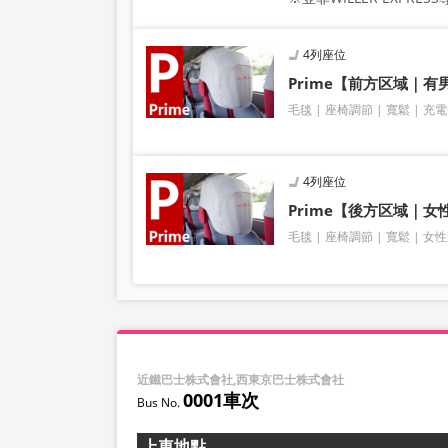
4列座位
Prime【前方区域｜
毛毯
座椅調節
寬鬆
充電
4列座位
Prime【後方区域｜女
毛毯
座椅調節
寬鬆
女性
近鐵巴士株式會社,西東京巴士株式會社
0001車次
上車地點