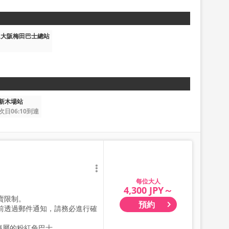
ER大阪梅田巴士總站
新木場站
次日06:10到達
大人
4,300 JPY～
賣限制。
預約
前透過郵件通知，請務必進行確
SS專屬的粉紅色巴士。