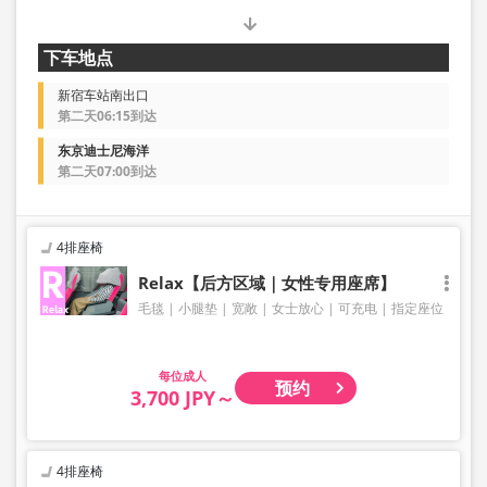
下车地点
新宿车站南出口
第二天06:15到达
东京迪士尼海洋
第二天07:00到达
4排座椅
Relax【后方区域｜女性专用座席】
毛毯
小腿垫
宽敞
女士放心
可充电
指定座位
成人
预约
3,700 JPY～
4排座椅