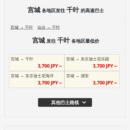
宫城
千叶
各地区发往
的高速巴士
宫城
→
千叶
仙台
→
千叶
宫城
千叶
发往
各地区最低价
宫城
→
千叶
宫城
→
东京迪士尼乐园
3,700
JPY～
3,700
JPY～
宫城
→
东京迪士尼海洋
宫城
→
浦安
3,700
JPY～
3,700
JPY～
其他巴士路线