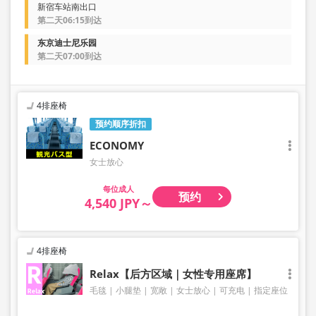
新宿车站南出口
第二天06:15到达
东京迪士尼乐园
第二天07:00到达
4排座椅
预约顺序折扣
ECONOMY
女士放心
成人
预约
4,540 JPY～
4排座椅
Relax【后方区域｜女性专用座席】
毛毯
小腿垫
宽敞
女士放心
可充电
指定座位