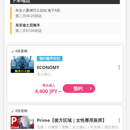
下车地点
东京八重洲巴士总站 地下A区
第二天06:25到达
东京迪士尼海洋
第二天07:00到达
4排座椅
预约顺序折扣
ECONOMY
女士放心
成人
预约
4,400 JPY～
4排座椅
Prime【後方区域｜女性專用座席】
毛毯
小腿垫
宽敞
女士放心
可充电
指定座位