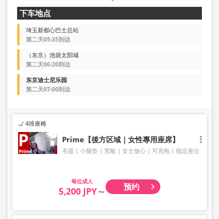
下车地点
埼玉新都心巴士总站
第二天05:35到达
（东京）池袋太阳城
第二天06:20到达
东京迪士尼乐园
第二天07:00到达
4排座椅
Prime【後方区域｜女性專用座席】
毛毯
小腿垫
宽敞
女士放心
可充电
指定座位
成人
预约
5,200 JPY～