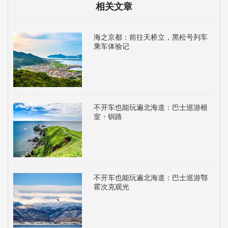
相关文章
海之京都：前往天桥立，黑松号列车
乘车体验记
不开车也能玩遍北海道：巴士巡游根
室・钏路
不开车也能玩遍北海道：巴士巡游鄂
霍次克观光