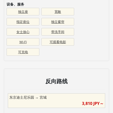
设备、服务
独立座
宽敞
指定座位
独立窗帘
女士放心
带洗手间
Wi-Fi
可观看电影
可充电
反向路线
东京迪士尼乐园
→
宫城
3,810
JPY～