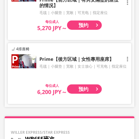
的情况】
毛毯
小腿垫
宽敞
可充电
指定座位
成人
预约
5,270 JPY～
4排座椅
Prime【後方区域｜女性專用座席】
毛毯
小腿垫
宽敞
女士放心
可充电
指定座位
成人
预约
6,200 JPY～
WILLER EXPRESS/STAR EXPRESS
WB655班次