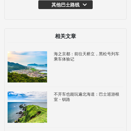
其他巴士路线
相关文章
海之京都：前往天桥立，黑松号列车
乘车体验记
不开车也能玩遍北海道：巴士巡游根
室・钏路