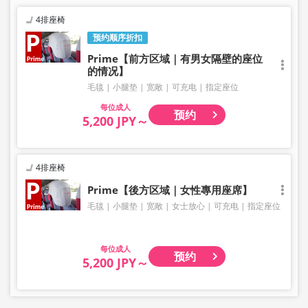
4排座椅
预约顺序折扣
Prime【前方区域｜有男女隔壁的座位
的情况】
毛毯
小腿垫
宽敞
可充电
指定座位
成人
预约
5,200 JPY～
4排座椅
Prime【後方区域｜女性專用座席】
毛毯
小腿垫
宽敞
女士放心
可充电
指定座位
成人
预约
5,200 JPY～