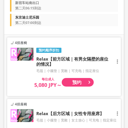
新宿车站南出口
第二天06:15到达
东京迪士尼乐园
第二天07:00到达
4排座椅
预约顺序折扣
Relax【前方区域｜有男女隔壁的座位
的情况】
毛毯
小腿垫
宽敞
可充电
指定座位
成人
预约
5,080 JPY～
4排座椅
Relax【后方区域｜女性专用座席】
毛毯
小腿垫
宽敞
女士放心
可充电
指定座位