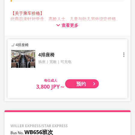
【关于乘车价格】
此商品未针对学生、高龄人士、儿童与幼儿另外设定价格。
所有顾客预约时均请选择成人价格。
查看更多
【关于行李】
JAM JAM EXPRESS 营运的巴士行李箱中可存放的行李最大尺
寸，三边总长不超过 160 公分，重量不超过 10 公斤，每人
4排座椅
限定一件。超过此尺寸的行李不能带上车或存放在后行李箱
中，因此敬请提前自行委托业者托运。
4排座椅
请注意，如果您携带的行李超出规范，您将被拒绝乘车，并
插座
宽敞
可充电
需支付取消费用。
我们不接受乐器、自行车、滑雪板、易碎物品、危险物品、
贵重物品或宠物等大件行李，敬请理解与见谅。
成人
预约
3,800 JPY～
WILLER EXPRESS/STAR EXPRESS
WB656班次