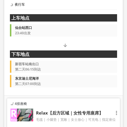
夜行车
上车地点
仙台站西口
23:40出发
下车地点
新宿车站南出口
第二天06:15到达
东京迪士尼海洋
第二天07:00到达
4排座椅
Relax【后方区域｜女性专用座席】
毛毯
小腿垫
宽敞
女士放心
可充电
指定座位