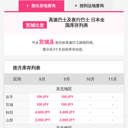
按出发地查询
按到达地查询
高速巴士及夜行巴士 日本全
宫城出发
国库存列表
宫城县
可从
前往的高速巴士路线列表。
显示至3个月后的库存信息。
按月库存列表
区间
8月
9月
10月
11月
东北地区
岩手
100 JPY
100 JPY
-
-
宫城
100 JPY
100 JPY
-
-
秋田
4,400 JPY
4,400 JPY
-
-
山形
2,000 JPY
2,000 JPY
-
-
关东地区