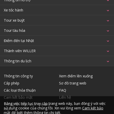
Xe tốc hành
Tour xe buýt
Tour tàu hỏa
Điểm đến tại Nhật
Thành viên WILLER
Thông tin du lịch
Thông tin công ty
Xem điểm lên xuống
Cấp phép
Sơ đồ trang web
Các loại thỏa thuận
FAQ
Cam kết bảo mật
Liên hệ
Bằng việc tiếp tục truy cập trang web này, bạn đồng ý với việc
Thông tin Giao dịch Thương
sử dụng cookie của chúng tôi. Xin vui lòng xem
Cam kết bảo
mại
mật
để biết thêm thông tin chi tiết.