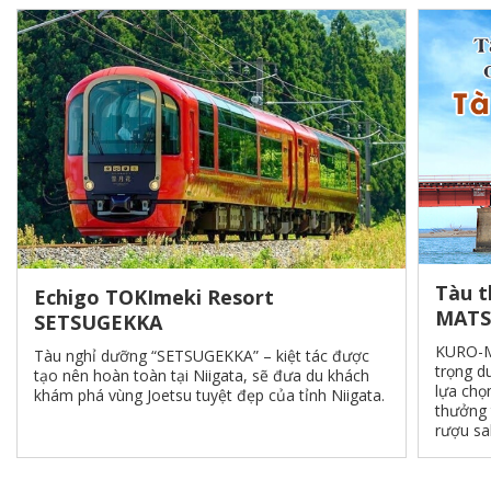
Tàu t
Echigo TOKImeki Resort
MAT
SETSUGEKKA
KURO-M
Tàu nghỉ dưỡng “SETSUGEKKA” – kiệt tác được
trọng d
tạo nên hoàn toàn tại Niigata, sẽ đưa du khách
lựa chọ
khám phá vùng Joetsu tuyệt đẹp của tỉnh Niigata.
thưởng 
rượu sa