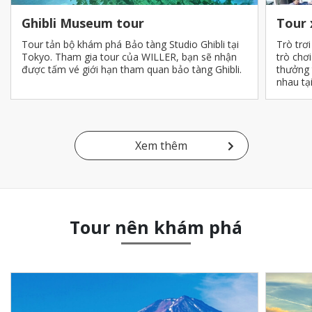
Ghibli Museum tour
Tour 
Tour tản bộ khám phá Bảo tàng Studio Ghibli tại
Trò trơ
Tokyo. Tham gia tour của WILLER, bạn sẽ nhận
trò chơ
được tấm vé giới hạn tham quan bảo tàng Ghibli.
thưởng 
nhau tạ
Xem thêm
Tour nên khám phá