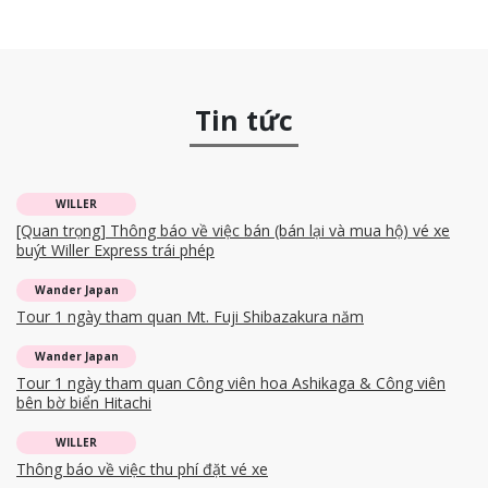
Tin tức
WILLER
[Quan trọng] Thông báo về việc bán (bán lại và mua hộ) vé xe
buýt Willer Express trái phép
Wander Japan
Tour 1 ngày tham quan Mt. Fuji Shibazakura năm
Wander Japan
Tour 1 ngày tham quan Công viên hoa Ashikaga & Công viên
bên bờ biển Hitachi
WILLER
Thông báo về việc thu phí đặt vé xe