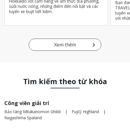
Hokkaido với cẩm nang về ẩm thực địa phương,
Bạn đan
suối nước nóng, những điểm đến nổi bật và các
TRAVEL 
tuyến xe buýt tiết kiệm.
tuyến x
với nhữ
Xem thêm
Tìm kiếm theo từ khóa
Công viên giải trí
Bảo tàng Mitakanomori Ghibli
FujiQ Highland
Nagashima Spaland