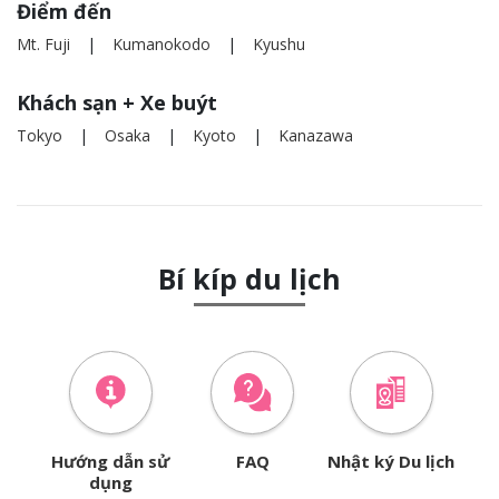
Điểm đến
Mt. Fuji
Kumanokodo
Kyushu
Khách sạn + Xe buýt
Tokyo
Osaka
Kyoto
Kanazawa
Bí kíp du lịch
Hướng dẫn sử
FAQ
Nhật ký Du lịch
dụng