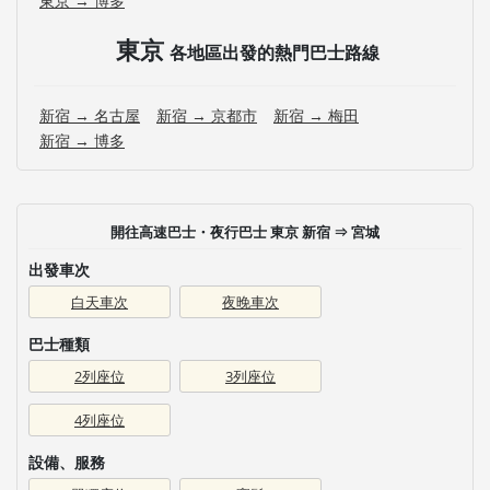
東京 → 博多
東京
各地區出發的熱門巴士路線
新宿 → 名古屋
新宿 → 京都市
新宿 → 梅田
新宿 → 博多
開往高速巴士・夜行巴士 東京 新宿 ⇒ 宮城
出發車次
白天車次
夜晚車次
巴士種類
2列座位
3列座位
4列座位
設備、服務