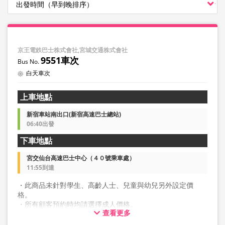
京王電鉄巴士株式會社,宮城交通株式會社
9551車次
白天車次
上車地點
新宿車站南出口(新宿高速巴士總站)
06:40出發
下車地點
宮交仙台高速巴士中心（４０號乘車處）
11:55到達
・此商品未針對學生、高齡人士、兒童與幼兒另外設定價
格。
・所有顧客預約時均請選擇成人價格。
查看更多
・雙座一人使用座位』白天班車需另加1,000日圓，夜間班車
需另加1,500日圓。