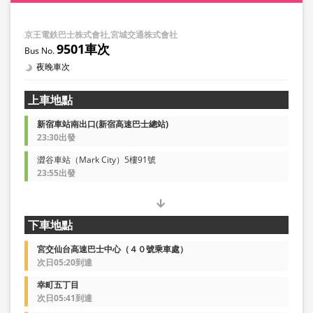
京王電鉄巴士株式會社,宮城交通株式會社
9501車次
夜晚車次
上車地點
新宿車站南出口(新宿高速巴士總站)
23:30出發
澀谷車站（Mark City）5樓91號
23:55出發
下車地點
宮交仙台高速巴士中心（４０號乘車處）
次日05:20到達
幸町五丁目
次日05:41到達