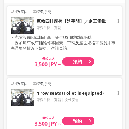
4列座位
帶洗手間
寬敞四排座椅【洗手間】／京王電鐵
帶洗手間
寬鬆
・充電設備因車輛而異，提供USB型或插座型。
・因加班車或車輛維修等因素，車輛及座位規格可能於未事
先通知的情況下變更。敬請見諒。
大人
預約
3,500 JPY～
4列座位
帶洗手間
4 row seats (Toilet is equipted)
帶洗手間
寬鬆
女性安心
大人
預約
3,500 JPY～