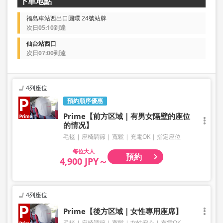
下車地點
福島車站西出口圓環 24號站牌
次日05:10到達
仙台站西口
次日07:00到達
4列座位
預約順序優惠
Prime【前方区域｜有男女隔壁的座位
的情况】
毛毯
座椅調節
寬鬆
充電OK
指定座位
大人
預約
4,900 JPY～
4列座位
Prime【後方区域｜女性專用座席】
毛毯
座椅調節
寬鬆
女性安心
充電OK