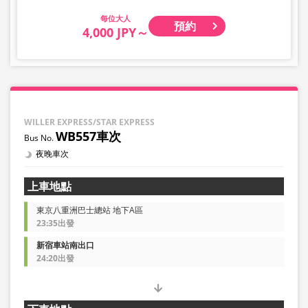
貴重物品或寵物等大件行李，敬請理解與見諒。
大人
預約
4,000 JPY～
WILLER EXPRESS/STAR EXPRESS
WB557車次
夜晚車次
上車地點
東京八重洲巴士總站 地下A區
23:35出發
新宿車站南出口
24:20出發