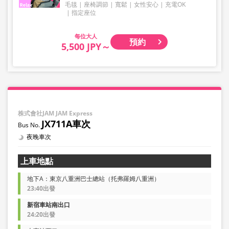
毛毯
座椅調節
寬鬆
女性安心
充電OK
指定座位
大人
預約
5,500 JPY～
株式會社JAM JAM Express
JX711A車次
夜晚車次
上車地點
地下A：東京八重洲巴士總站（托弗羅姆八重洲）
23:40出發
新宿車站南出口
24:20出發