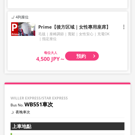
4列座位
Prime【後方区域｜女性專用座席】
毛毯
座椅調節
寬鬆
女性安心
充電OK
指定座位
大人
預約
4,500 JPY～
WILLER EXPRESS/STAR EXPRESS
WB551車次
夜晚車次
上車地點