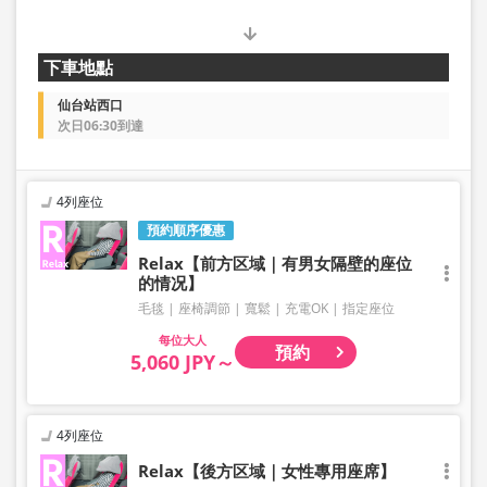
下車地點
仙台站西口
次日06:30到達
4列座位
預約順序優惠
Relax【前方区域｜有男女隔壁的座位
的情况】
毛毯
座椅調節
寬鬆
充電OK
指定座位
大人
預約
5,060 JPY～
4列座位
Relax【後方区域｜女性專用座席】