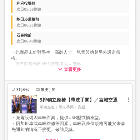
利府役場前
次日05:58到達
蛇田步道橋前
次日06:35到達
石卷站前
次日06:40到達
・此商品未針對學生、高齡人士、兒童與幼兒另外設定價
格。
・所有顧客預約時均請選擇成人價格。
查看更多
・雙座一人使用座位』白天班車需另加1,000日圓，夜間班車
需另加1,500日圓。
3列座位
帶洗手間
3排獨立座椅【帶洗手間】／宮城交通
單獨座位
帶洗手間
寬鬆
・充電設備因車輛而異，提供USB型或插座型。
・因加班車或車輛維修等因素，車輛及座位規格可能於未事
先通知的情況下變更。敬請見諒。