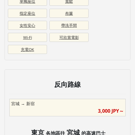
單獨座位
寬鬆
指定座位
布簾
女性安心
帶洗手間
Wi-Fi
可欣賞電影
充電OK
反向路線
宮城
→
新宿
3,000
JPY～
東京
宮城
各地區往
的高速巴士