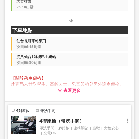
大宮站西口
25:10出發
下車地點
仙台長町車站東口
次日06:15到達
淀八仙台1號樓巴士總站
次日06:30到達
【關於乘車價格】
此商品未針對學生、高齡人士、兒童與幼兒另外設定價格。
所有顧客預約時均請選擇成人價格。
查看更多
【關於行李】
JAM JAM EXPRESS 營運的巴士行李箱中可存放的行李最大尺
寸，三邊總長不超過 160 公分，重量不超過 10 公斤，每人
4列座位
帶洗手間
限定一件。超過此尺寸的行李不能帶上車或存放在後行李箱
中，因此敬請提前自行委託業者托運。
4排座椅（帶洗手間）
請注意，如果您攜帶的行李超出規範，您將被拒絕乘車，並
帶洗手間
腳踏板
座椅調節
寬鬆
女性安心
需支付取消費用。
充電OK
我們不接受樂器、自行車、滑雪板、易碎物品、危險物品、