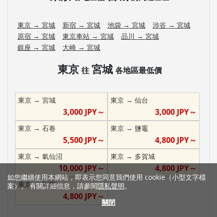
東京
→
宮城
新宿
→
宮城
池袋
→
宮城
涉谷
→
宮城
原宿
→
宮城
東京車站
→
宮城
品川
→
宮城
銀座
→
宮城
大崎
→
宮城
東京
宮城
往
各地區最低價
東京
→
宮城
東京
→
仙台
3,000
JPY～
3,000
JPY～
東京
→
石卷
東京
→
鹽竈
5,500
JPY～
4,800
JPY～
東京
→
氣仙沼
東京
→
多賀城
10,000
JPY～
4,800
JPY～
如您繼續使用本網站，即表示您同意我們使用 cookie（小型文字檔
東京
→
利府
案）。 有關詳細信息，請參閱
隱私聲明
。
4,800
JPY～
關閉