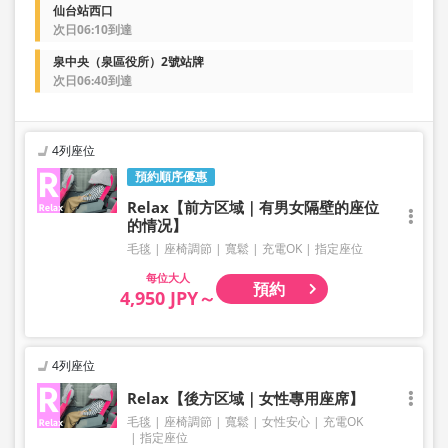
仙台站西口
次日06:10到達
泉中央（泉區役所）2號站牌
次日06:40到達
4列座位
預約順序優惠
Relax【前方区域｜有男女隔壁的座位
的情况】
毛毯
座椅調節
寬鬆
充電OK
指定座位
大人
預約
4,950 JPY～
4列座位
Relax【後方区域｜女性專用座席】
毛毯
座椅調節
寬鬆
女性安心
充電OK
指定座位