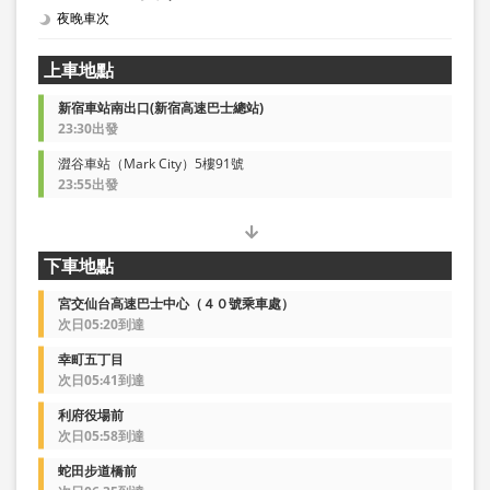
夜晚車次
上車地點
新宿車站南出口(新宿高速巴士總站)
23:30出發
澀谷車站（Mark City）5樓91號
23:55出發
下車地點
宮交仙台高速巴士中心（４０號乘車處）
次日05:20到達
幸町五丁目
次日05:41到達
利府役場前
次日05:58到達
蛇田步道橋前