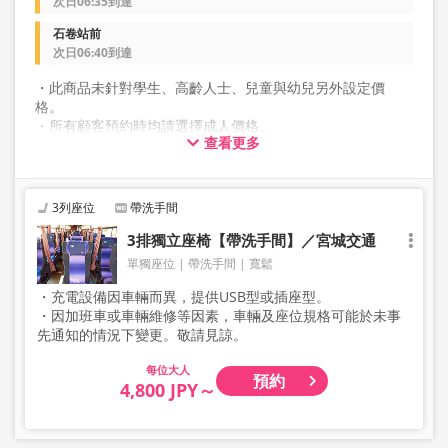
次日06:35到達
石卷站前
次日06:40到達
・此商品未針對學生、高齡人士、兒童與幼兒另外設定價
格。
・所有顧客預約時均請選擇成人價格。
查看更多
・雙座一人使用座位』白天班車需另加1,000日圓，夜間班車
需另加1,500日圓。
3列座位
帶洗手間
3排獨立座椅【帶洗手間】／宮城交通
單獨座位
帶洗手間
寬鬆
・充電設備因車輛而異，提供USB型或插座型。
・因加班車或車輛維修等因素，車輛及座位規格可能於未事
先通知的情況下變更。敬請見諒。
大人
預約
4,800 JPY～