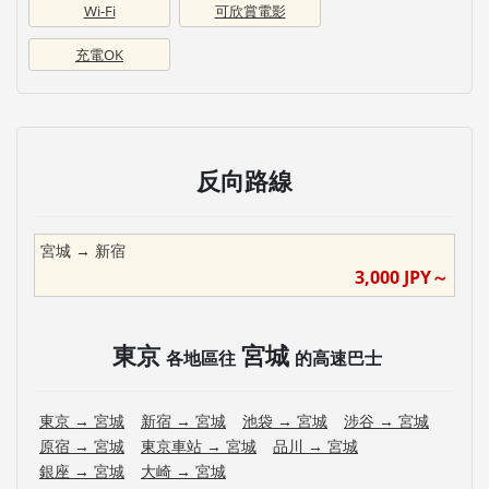
Wi-Fi
可欣賞電影
充電OK
反向路線
宮城
→
新宿
3,000
JPY～
東京
宮城
各地區往
的高速巴士
東京
→
宮城
新宿
→
宮城
池袋
→
宮城
涉谷
→
宮城
原宿
→
宮城
東京車站
→
宮城
品川
→
宮城
銀座
→
宮城
大崎
→
宮城