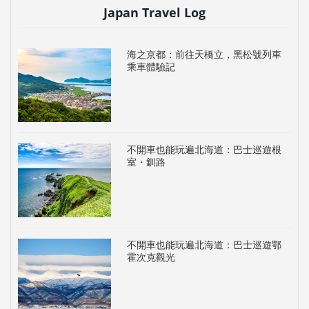
Japan Travel Log
海之京都：前往天橋立，黑松號列車
乘車體驗記
不開車也能玩遍北海道：巴士巡遊根
室・釧路
不開車也能玩遍北海道：巴士巡遊鄂
霍次克觀光