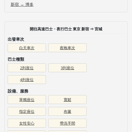
新宿 → 博多
開往高速巴士・夜行巴士 東京 新宿 ⇒ 宮城
出發車次
白天車次
夜晚車次
巴士種類
2列座位
3列座位
4列座位
設備、服務
單獨座位
寬鬆
指定座位
布簾
女性安心
帶洗手間