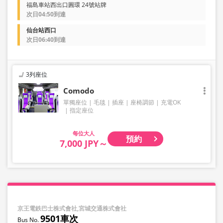
福島車站西出口圓環 24號站牌
次日04:50到達
仙台站西口
次日06:40到達
3列座位
Comodo
單獨座位
毛毯
插座
座椅調節
充電OK
指定座位
大人
預約
7,000 JPY～
京王電鉄巴士株式會社,宮城交通株式會社
9501車次