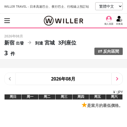
WILLER TRAVEL - 日本高速巴士、夜行巴士、行程線上預訂站
個人頁面
非會員
2026年08月
新宿
宮城
3列座位
3
反向區間
件
2026年08月
¥ : JPY
周日
周一
周二
周三
周四
周五
周六
★
是當月的最低價格。