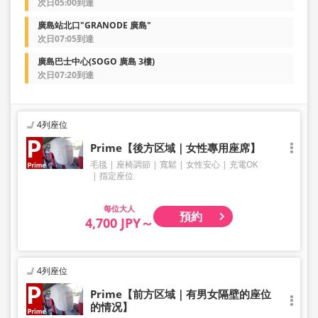
次日05:00到達
廣島站北口"GRANODE 廣島"
次日07:05到達
廣島巴士中心(SOGO 廣島 3樓)
次日07:20到達
4列座位
Prime【後方区域｜女性專用座席】
毛毯
座椅調節
寬鬆
女性安心
充電OK
指定座位
大人
預約
4,700 JPY～
4列座位
Prime【前方区域｜有男女隔壁的座位
的情况】