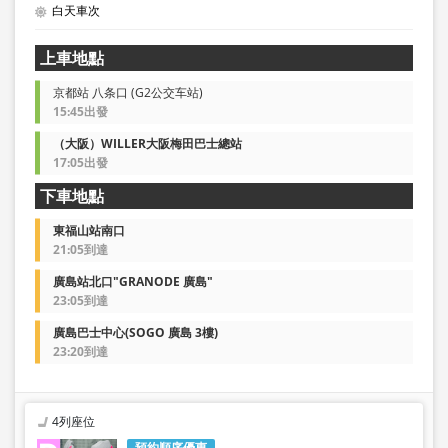
白天車次
上車地點
京都站 八条口 (G2公交车站)
15:45出發
（大阪）WILLER大阪梅田巴士總站
17:05出發
下車地點
東福山站南口
21:05到達
廣島站北口"GRANODE 廣島"
23:05到達
廣島巴士中心(SOGO 廣島 3樓)
23:20到達
4列座位
預約順序優惠