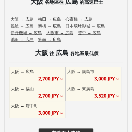
大阪
広島
各地區往
的高速巴士
大阪
→
広島
梅田
→
広島
心齋橋
→
広島
難波
→
広島
鶴橋
→
広島
日本環球影城
→
広島
伊丹機場
→
広島
大阪市
→
広島
豐中
→
広島
池田
→
広島
箕面
→
広島
大阪
広島
往
各地區最低價
大阪
→
広島
大阪
→
廣島市
2,700
JPY～
3,000
JPY～
大阪
→
福山
大阪
→
東廣島
2,700
JPY～
3,520
JPY～
大阪
→
府中町
3,000
JPY～