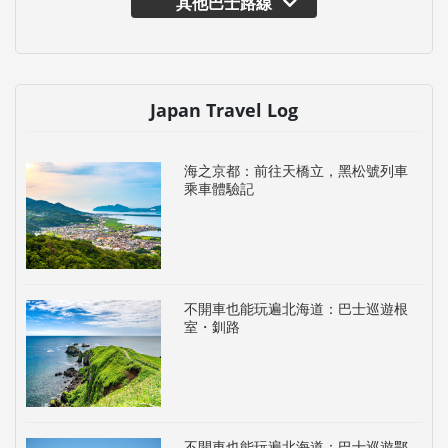
其他巴士路線
Japan Travel Log
海之京都：前往天橋立，黑松號列車
乘車體驗記
不開車也能玩遍北海道：巴士巡遊根
室・釧路
不開車也能玩遍北海道：巴士巡遊鄂