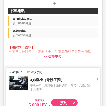
下車地點
東福山車站南口
次日06:00到達
廣島站南口
次日07:30到達
【關於乘車價格】
此商品未針對學生、高齡人士、兒童與幼兒另外設定價格。
所有顧客預約時均請選擇成人價格。
查看更多
【關於行李】
JAM JAM EXPRESS 營運的巴士行李箱中可存放的行李最大尺
寸，三邊總長不超過 160 公分，重量不超過 10 公斤，每人
4列座位
帶洗手間
限定一件。超過此尺寸的行李不能帶上車或存放在後行李箱
中，因此敬請提前自行委託業者托運。
4排座椅（帶洗手間）
請注意，如果您攜帶的行李超出規範，您將被拒絕乘車，並
帶洗手間
腳踏板
座椅調節
寬鬆
女性安心
需支付取消費用。
充電OK
我們不接受樂器、自行車、滑雪板、易碎物品、危險物品、
貴重物品或寵物等大件行李，敬請理解與見諒。
大人
預約
5,000 JPY～