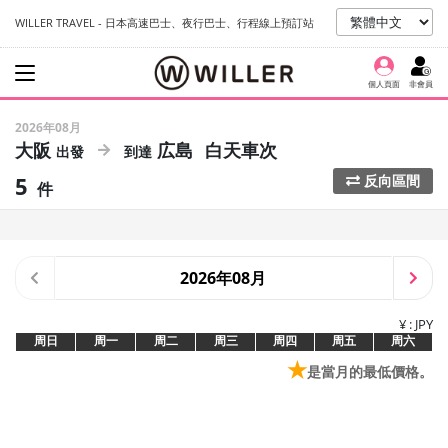
WILLER TRAVEL - 日本高速巴士、夜行巴士、行程線上預訂站
個人頁面
非會員
2026年08月
大阪
広島
白天車次
5
反向區間
件
2026年08月
¥ : JPY
周日
周一
周二
周三
周四
周五
周六
★
是當月的最低價格。