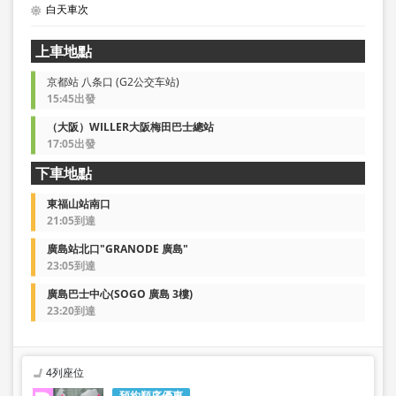
白天車次
上車地點
京都站 八条口 (G2公交车站)
15:45出發
（大阪）WILLER大阪梅田巴士總站
17:05出發
下車地點
東福山站南口
21:05到達
廣島站北口"GRANODE 廣島"
23:05到達
廣島巴士中心(SOGO 廣島 3樓)
23:20到達
4列座位
預約順序優惠