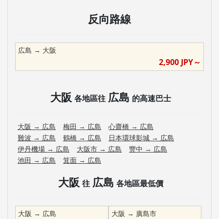
反向路線
広島
→
大阪
2,900
JPY～
大阪
広島
各地區往
的高速巴士
大阪
→
広島
梅田
→
広島
心齋橋
→
広島
難波
→
広島
鶴橋
→
広島
日本環球影城
→
広島
伊丹機場
→
広島
大阪市
→
広島
豐中
→
広島
池田
→
広島
箕面
→
広島
大阪
広島
往
各地區最低價
大阪
→
広島
大阪
→
廣島市