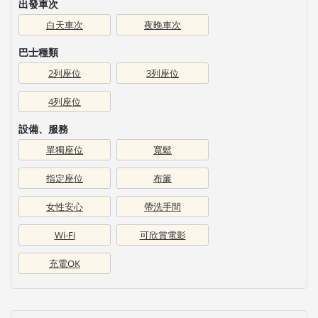
出發車次
白天車次
夜晚車次
巴士種類
2列座位
3列座位
4列座位
設備、服務
單獨座位
寬鬆
指定座位
布簾
女性安心
帶洗手間
Wi-Fi
可欣賞電影
充電OK