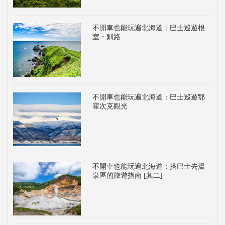
不開車也能玩遍北海道：巴士巡遊根
室・釧路
不開車也能玩遍北海道：巴士巡遊鄂
霍次克觀光
不開車也能玩遍北海道：搭巴士去溫
泉區的旅遊指南 [其二]