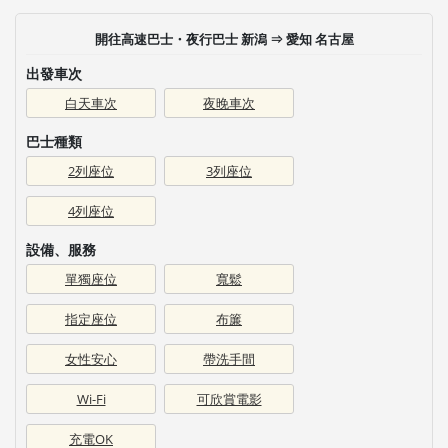
開往高速巴士・夜行巴士 新潟 ⇒ 愛知 名古屋
出發車次
白天車次
夜晚車次
巴士種類
2列座位
3列座位
4列座位
設備、服務
單獨座位
寬鬆
指定座位
布簾
女性安心
帶洗手間
Wi-Fi
可欣賞電影
充電OK