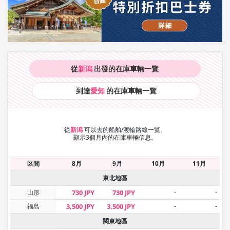
從
新潟
出發的在庫車輛
一覽
到達
愛知
的在庫車輛
一覽
從
新潟
可以去的船舶/渡輪路線一覧。
顯示3個月內的在庫車輛信息。
区間
8月
9月
10月
11月
東北地區
山形
730 JPY
730 JPY
-
-
福島
3,500 JPY
3,500 JPY
-
-
関東地區