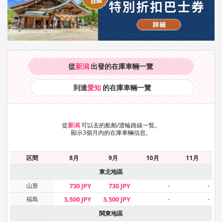
從
新潟
出發的在庫車輛
一覽
到達
愛知
的在庫車輛
一覽
從
新潟
可以去的船舶/渡輪路線一覧。
顯示3個月內的在庫車輛信息。
区間
8月
9月
10月
11月
東北地區
山形
730 JPY
730 JPY
-
-
福島
3,500 JPY
3,500 JPY
-
-
関東地區