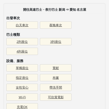
開往高速巴士・夜行巴士 新潟 ⇒ 愛知 名古屋
出發車次
白天車次
夜晚車次
巴士種類
2列座位
3列座位
4列座位
設備、服務
單獨座位
寬鬆
指定座位
布簾
女性安心
帶洗手間
Wi-Fi
可欣賞電影
充電OK