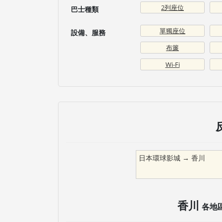
2列座位
巴士種類
單獨座位
設備、服務
布簾
Wi-Fi
日本環球影城
→
香川
香川
各地