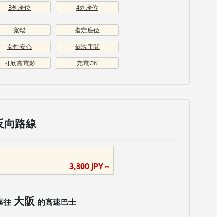
3列座位
4列座位
寬鬆
指定座位
女性安心
帶洗手間
可欣賞電影
充電OK
反向路線
3,800
JPY～
大阪
區往
的高速巴士