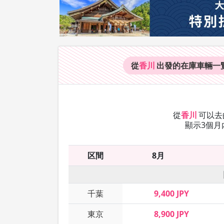
從
香川
出發的在庫車輛
一
從
香川
可以去
顯示3個月
区間
8月
千葉
9,400 JPY
東京
8,900 JPY