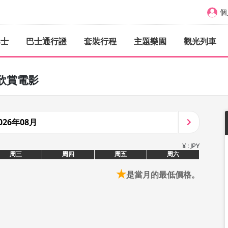
個
巴士
巴士通行證
套裝行程
主題樂園
觀光列車
欣賞電影
026年08月
¥ : JPY
周三
周四
周五
周六
★
是當月的最低價格。