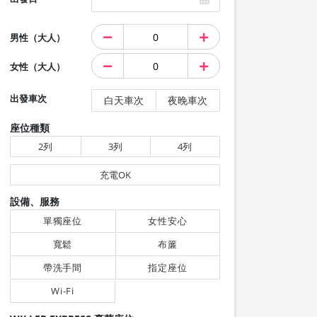
男性（大人）
女性（大人）
出發車次
白天車次
夜晚車次
座位種類
2列
3列
4列
充電OK
設備、服務
單獨座位
女性安心
寬鬆
布簾
帶洗手間
指定座位
Wi-Fi