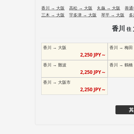
香川
→
大阪
高松
→
大阪
丸龜
→
大阪
善通
三木
→
大阪
宇多津
→
大阪
琴平
→
大阪
多
香川
往
香川
→
大阪
香川
→
梅田
2,250
JPY～
香川
→
難波
香川
→
鶴橋
2,250
JPY～
香川
→
大阪市
2,250
JPY～
其