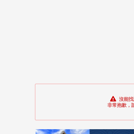
沒能找
非常抱歉，