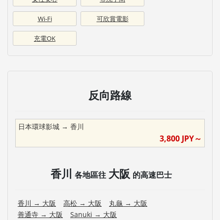
Wi-Fi
可欣賞電影
充電OK
反向路線
日本環球影城
→
香川
3,800
JPY～
香川
大阪
各地區往
的高速巴士
香川
→
大阪
高松
→
大阪
丸龜
→
大阪
善通寺
→
大阪
Sanuki
→
大阪