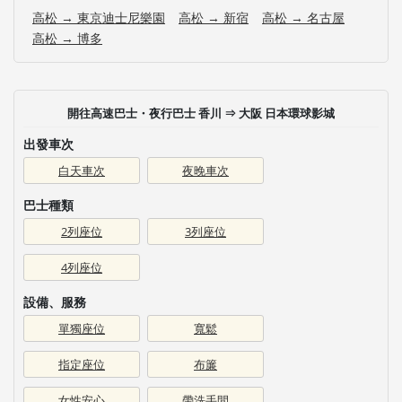
高松 → 東京迪士尼樂園
高松 → 新宿
高松 → 名古屋
高松 → 博多
開往高速巴士・夜行巴士 香川 ⇒ 大阪 日本環球影城
出發車次
白天車次
夜晚車次
巴士種類
2列座位
3列座位
4列座位
設備、服務
單獨座位
寬鬆
指定座位
布簾
女性安心
帶洗手間