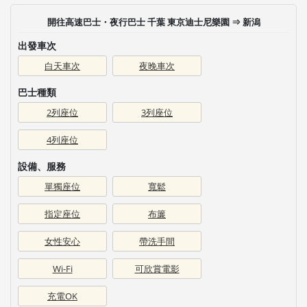
開往高速巴士・夜行巴士 千葉 東京迪士尼樂園 ⇒ 新潟
出發車次
白天車次
夜晚車次
巴士種類
2列座位
3列座位
4列座位
設備、服務
單獨座位
寬鬆
指定座位
布簾
女性安心
帶洗手間
Wi-Fi
可欣賞電影
充電OK