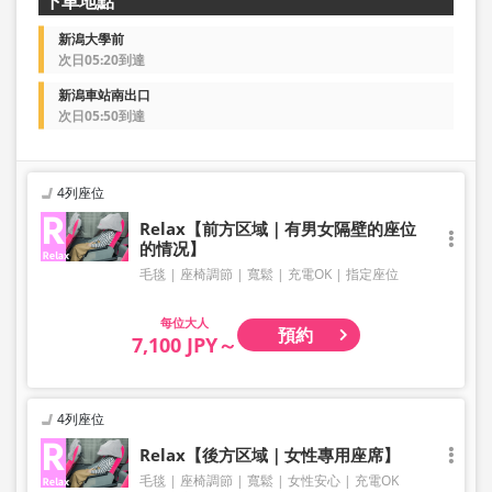
下車地點
新潟大學前
次日05:20到達
新潟車站南出口
次日05:50到達
4列座位
Relax【前方区域｜有男女隔壁的座位
的情况】
毛毯
座椅調節
寬鬆
充電OK
指定座位
大人
預約
7,100 JPY～
4列座位
Relax【後方区域｜女性專用座席】
毛毯
座椅調節
寬鬆
女性安心
充電OK