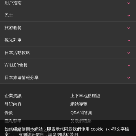
用戶指南
巴士
旅游套餐
觀光列車
日本活動攻略
WILLER會員
日本旅遊情報分享
企業資訊
上下車地點確認
登記內容
網站導覽
條款
Q&A問答集
隱私聲明
與我們聯絡
如您繼續使用本網站，即表示您同意我們使用 cookie（小型文字檔
基於特定商業交易法之表示
案）。 有關詳細信息，請參閱
隱私聲明
。