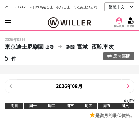
WILLER TRAVEL - 日本高速巴士、夜行巴士、行程線上預訂站
個人頁面
非會員
2026年08月
東京迪士尼樂園
宮城
夜晚車次
5
反向區間
件
2026年08月
¥ : JPY
周日
周一
周二
周三
周四
周五
周六
★
是當月的最低價格。