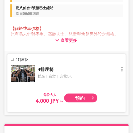
淀八仙台1號樓巴士總站
次日06:00到達
【關於乘車價格】
此商品未針對學生、高齡人士、兒童與幼兒另外設定價格。
所有顧客預約時均請選擇成人價格。
查看更多
【關於行李】
JAM JAM EXPRESS 營運的巴士行李箱中可存放的行李最大尺
寸，三邊總長不超過 160 公分，重量不超過 10 公斤，每人
4列座位
限定一件。超過此尺寸的行李不能帶上車或存放在後行李箱
中，因此敬請提前自行委託業者托運。
4排座椅
請注意，如果您攜帶的行李超出規範，您將被拒絕乘車，並
插座
寬鬆
充電OK
需支付取消費用。
我們不接受樂器、自行車、滑雪板、易碎物品、危險物品、
貴重物品或寵物等大件行李，敬請理解與見諒。
大人
預約
4,000 JPY～