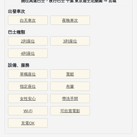
開往高速巴士・夜行巴士 千葉 東京迪士尼樂園 ⇒ 宮城
出發車次
白天車次
夜晚車次
巴士種類
2列座位
3列座位
4列座位
設備、服務
單獨座位
寬鬆
指定座位
布簾
女性安心
帶洗手間
Wi-Fi
可欣賞電影
充電OK