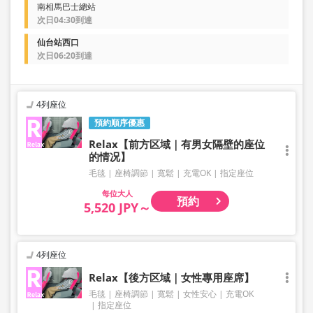
南相馬巴士總站
次日04:30到達
仙台站西口
次日06:20到達
4列座位
預約順序優惠
Relax【前方区域｜有男女隔壁的座位
的情况】
毛毯
座椅調節
寬鬆
充電OK
指定座位
大人
預約
5,520 JPY～
4列座位
Relax【後方区域｜女性專用座席】
毛毯
座椅調節
寬鬆
女性安心
充電OK
指定座位