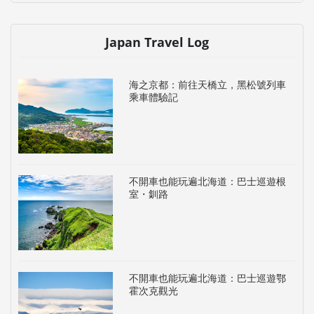
Japan Travel Log
海之京都：前往天橋立，黑松號列車
乘車體驗記
不開車也能玩遍北海道：巴士巡遊根
室・釧路
不開車也能玩遍北海道：巴士巡遊鄂
霍次克觀光