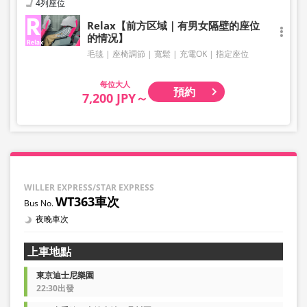
4列座位
Relax【前方区域｜有男女隔壁的座位
的情况】
毛毯
座椅調節
寬鬆
充電OK
指定座位
大人
預約
7,200 JPY～
WILLER EXPRESS/STAR EXPRESS
WT363車次
夜晚車次
上車地點
東京迪士尼樂園
22:30出發