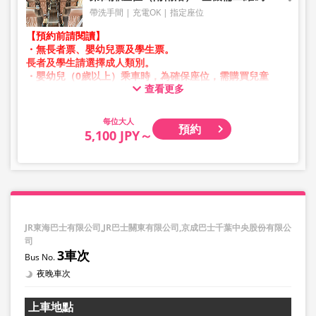
帶洗手間
充電OK
指定座位
【預約前請閱讀】
・無長者票、嬰幼兒票及學生票。
長者及學生請選擇成人類別。
・嬰幼兒（0歲以上）乘車時，為確保座位，需購買兒童
查看更多
票。
嬰幼兒請選擇兒童類別。
大人
預約
・凌晨1點至5點期間因系統維護，無法進行預約。
5,100 JPY～
・庫存狀況並非即時顯示。
※即使已售完，也可能仍顯示剩餘數量。
・價格將依銷售日期及班次隨時變動。預約前請確認購買時
之銷售價格。
・部分站點可能不提供相關服務。
JR東海巴士有限公司,JR巴士關東有限公司,京成巴士千葉中央股份有限公
司
3車次
夜晚車次
上車地點