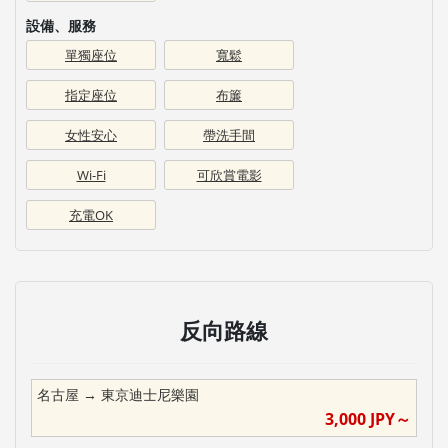
設備、服務
單獨座位
寬鬆
指定座位
布簾
女性安心
帶洗手間
Wi-Fi
可欣賞電影
充電OK
反向路線
名古屋
→
東京迪士尼樂園
3,000
JPY～