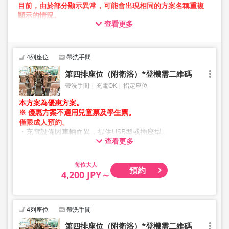
目前，由於部分顯示異常，可能會出現相同的方案名稱重複
顯示的情況。
查看更多
在此情況下，預約操作過程中可能會發生錯誤。
造成不便，敬請見諒。如出現錯誤訊息，請從不同圖片的方
案進行預約。
4列座位
帶洗手間
第四排座位（附衛浴）*登機需二維碼
帶洗手間
充電OK
指定座位
本方案為優惠方案。
※ 優惠方案不適用兒童票及學生票。
僅限成人預約。
・充電設備因車輛而異，提供USB型或插座型。
查看更多
・因加班車或車輛維修等因素，車輛及座位規格可能於未事
先通知的情況下變更。敬請見諒。
大人
預約
4,200 JPY～
4列座位
帶洗手間
第四排座位（附衛浴）*登機需二維碼