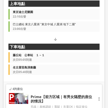
上車地點
東京迪士尼樂園
22:10出發
巴士總站 東京八重洲 "東京中城 八重洲 地下二層"
23:00出發
下車地點
藤丘站 公車站 １－１
次日05:05到達
名古屋笹島演奏廳
次日05:40到達
4列座位
Prime【前方区域｜有男女隔壁的座位
的情况】
毛毯
座椅調節
寬鬆
充電OK
指定座位