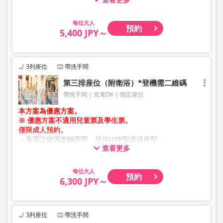
・因加班車或車輛維修等因素，車輛及座位規格可能於未事
先通知的情況下變更。敬請見諒。
大人
預約
5,400 JPY～
3列座位
帶洗手間
第三排座位（附衛浴）*登機需二維碼
帶洗手間
充電OK
指定座位
本方案為優惠方案。
※ 優惠方案不適用兒童票及學生票。
僅限成人預約。
・充電設備因車輛而異，提供USB型或插座型。
查看更多
・因加班車或車輛維修等因素，車輛及座位規格可能於未事
先通知的情況下變更。敬請見諒。
大人
預約
6,300 JPY～
3列座位
帶洗手間