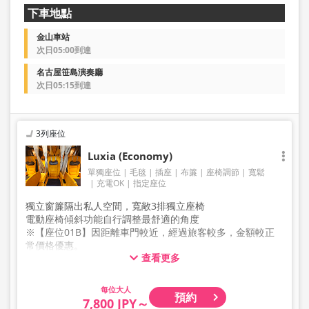
下車地點
金山車站
次日05:00到達
名古屋笹島演奏廳
次日05:15到達
3列座位
Luxia (Economy)
單獨座位
毛毯
插座
布簾
座椅調節
寬鬆
充電OK
指定座位
獨立窗簾隔出私人空間，寬敞3排獨立座椅
電動座椅傾斜功能自行調整最舒適的角度
※【座位01B】因距離車門較近，經過旅客較多，金額較正
常價格優惠。
查看更多
※【座位07C】因距離緊急逃生口較近，座椅傾斜角度較為
受限，金額較正常價格優惠。
大人
預約
7,800 JPY～