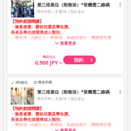
第三排座位（附衛浴）*登機需二維碼
帶洗手間
充電OK
指定座位
【預約前請閱讀】
・無長者票、嬰幼兒票及學生票。
長者及學生請選擇成人類別。
・嬰幼兒（0歲以上）乘車時，為確保座位，需購買兒童
查看更多
票。
嬰幼兒請選擇兒童類別。
大人
預約
・凌晨1點至5點期間因系統維護，無法進行預約。
6,900 JPY～
・庫存狀況並非即時顯示。
※即使已售完，也可能仍顯示剩餘數量。
・價格將依銷售日期及班次隨時變動。預約前請確認購買時
之銷售價格。
3列座位
帶洗手間
・部分站點可能不提供相關服務。
第三排座位（附衛浴）*登機需二維碼
帶洗手間
充電OK
指定座位
【預約前請閱讀】
・無長者票、嬰幼兒票及學生票。
長者及學生請選擇成人類別。
・嬰幼兒（0歲以上）乘車時，為確保座位，需購買兒童
查看更多
票。