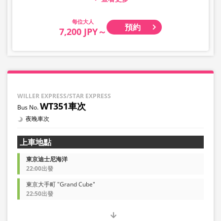
嬰幼兒請選擇兒童類別。
大人
預約
・凌晨1點至5點期間因系統維護，無法進行預約。
7,200 JPY～
・庫存狀況並非即時顯示。
※即使已售完，也可能仍顯示剩餘數量。
・價格將依銷售日期及班次隨時變動。預約前請確認購買時
之銷售價格。
・部分站點可能不提供相關服務。
WILLER EXPRESS/STAR EXPRESS
WT351車次
夜晚車次
上車地點
東京迪士尼海洋
22:00出發
東京大手町 "Grand Cube"
22:50出發