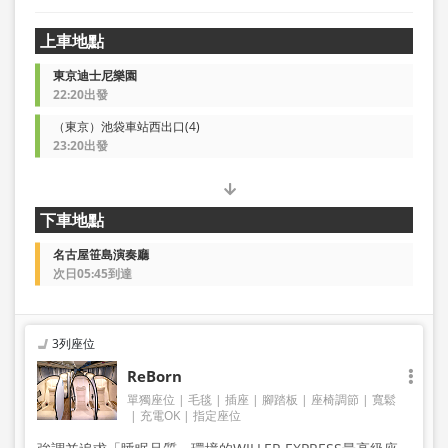
上車地點
東京迪士尼樂園
22:20出發
（東京）池袋車站西出口(4)
23:20出發
下車地點
名古屋笹島演奏廳
次日05:45到達
3列座位
ReBorn
單獨座位
毛毯
插座
腳踏板
座椅調節
寬鬆
充電OK
指定座位