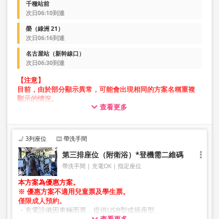
千種站前
次日06:10到達
榮（綠洲 21）
次日06:16到達
名古屋站（新幹線口）
次日06:30到達
【注意】
目前，由於部分顯示異常，可能會出現相同的方案名稱重複
顯示的情況。
查看更多
在此情況下，預約操作過程中可能會發生錯誤。
造成不便，敬請見諒。如出現錯誤訊息，請從不同圖片的方
案進行預約。
3列座位
帶洗手間
第三排座位（附衛浴）*登機需二維碼
帶洗手間
充電OK
指定座位
本方案為優惠方案。
※ 優惠方案不適用兒童票及學生票。
僅限成人預約。
・充電設備因車輛而異，提供USB型或插座型。
查看更多