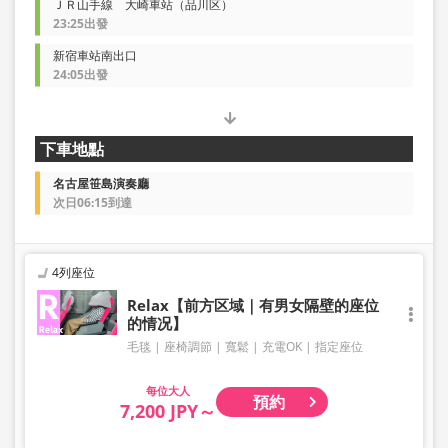
ＪＲ山手線 大崎車站（品川区）
23:25出發
新宿車站南出口
24:05出發
下車地點
名古屋笹島演奏廳
次日06:15到達
4列座位
Relax【前方区域｜有男女隔壁的座位
的情况】
毛毯
座椅調節
寬鬆
充電OK
指定座位
大人
預約
7,200 JPY～