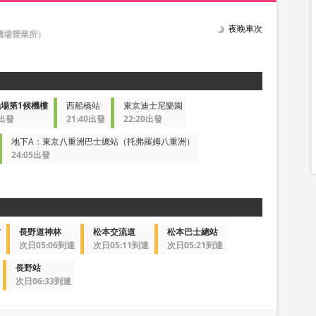
夜晚車次
田機場營業所）
場第1候機樓
西船橋站
東京迪士尼樂園
5出發
21:40出發
22:20出發
地下A：東京八重洲巴士總站（托弗羅姆八重洲）
24:05出發
村
長野道神林
松本交流道
松本巴士總站
次日05:06到達
次日05:11到達
次日05:21到達
長野站
次日06:33到達