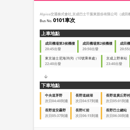
Alpico交通株式會社,京成巴士千葉東股份有限公司（成
0101車次
上車地點
成田機場第3候機樓
成田機場第2候機樓
成田機
20:45出發
20:50出發
20:5
東京迪士尼海洋(R)（10號乘車處）
京成上野車站
22:40出發
23:40出發
下車地點
中央道茅野
長野道綠湖
長野道廣丘野
次日04:40到達
次日04:57到達
次日05:01到達
長野道安曇野
長野IC前
長野巴士總站
次日05:37到達
次日06:15到達
次日06:30到達