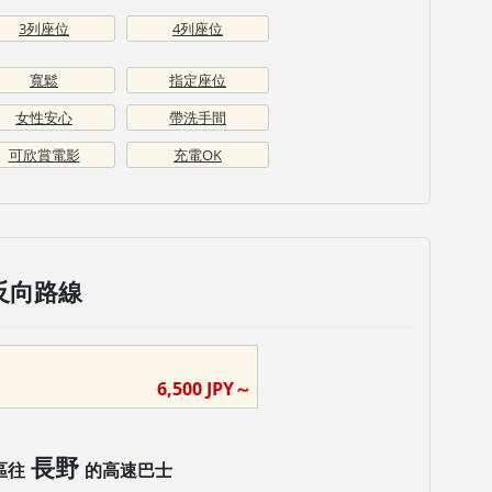
3列座位
4列座位
寬鬆
指定座位
女性安心
帶洗手間
可欣賞電影
充電OK
反向路線
6,500
JPY～
長野
區往
的高速巴士