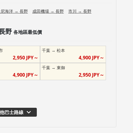
士尼海洋
→
長野
成田機場
→
長野
市川
→
長野
長野
各地區最低價
市
千葉
→
松本
2,950
JPY～
4,900
JPY～
千葉
→
東御
4,900
JPY～
2,950
JPY～
他巴士路線