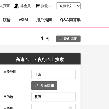
人頁面
非會員
購物車
渡輪
eSIM
用戶指南
Q&A問答集
1
件
反向區間
高速巴士・夜行巴士搜索
出發地點
反向區間
目的地
出發日