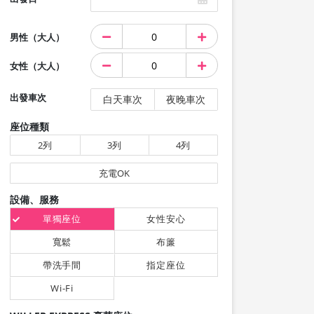
男性（大人）
女性（大人）
出發車次
白天車次
夜晚車次
座位種類
2列
3列
4列
充電OK
設備、服務
單獨座位
女性安心
寬鬆
布簾
帶洗手間
指定座位
Wi-Fi