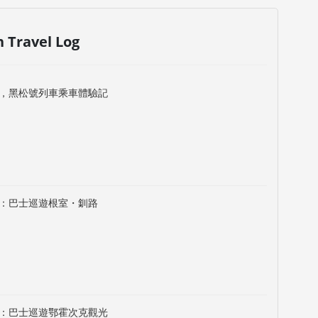
n Travel Log
，黑松號列車乘車體驗記
：巴士巡遊根室・釧路
：巴士巡遊鄂霍次克觀光