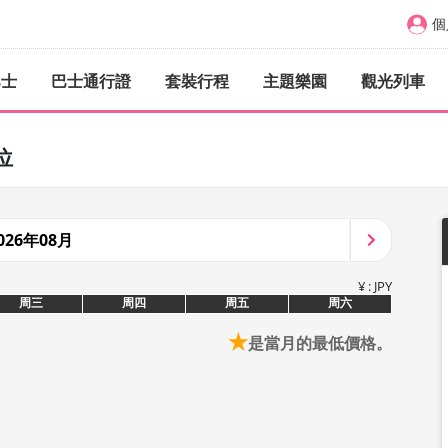
個
巴士
巴士通行證
套裝行程
主題樂園
觀光列車
位
026年08月
¥ : JPY
周三
周四
周五
周六
★
是當月的最低價格。