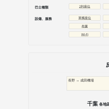
2列座位
巴士種類
單獨座位
設備、服務
布簾
Wi-Fi
長野
→
成田機場
千葉
各地