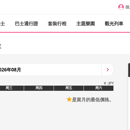
個
巴士
巴士通行證
套裝行程
主題樂園
觀光列車
位
026年08月
¥ : JPY
周三
周四
周五
周六
★
是當月的最低價格。