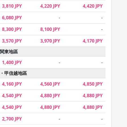
3,810 JPY
4,220 JPY
4,420 JPY
6,080 JPY
-
-
8,300 JPY
8,100 JPY
-
3,570 JPY
3,970 JPY
4,170 JPY
関東地區
1,400 JPY
-
-
・甲信越地區
4,160 JPY
4,560 JPY
4,850 JPY
4,540 JPY
4,880 JPY
4,880 JPY
4,540 JPY
4,880 JPY
4,880 JPY
2,700 JPY
-
-