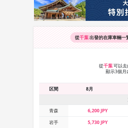
從
千葉
出發的在庫車輛
一
從
千葉
可以去
顯示3個月
区間
8月
青森
6,200 JPY
岩手
5,730 JPY