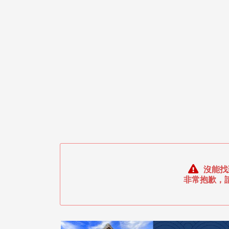
沒能找
非常抱歉，