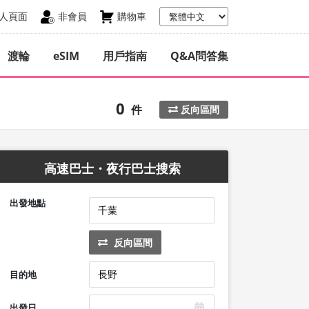
人頁面
非會員
購物車
渡輪
eSIM
用戶指南
Q&A問答集
0
件
反向區間
高速巴士・夜行巴士搜索
出發地點
反向區間
目的地
出發日