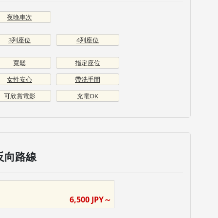
夜晚車次
3列座位
4列座位
寬鬆
指定座位
女性安心
帶洗手間
可欣賞電影
充電OK
反向路線
6,500
JPY～