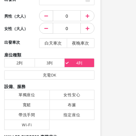
男性（大人）
女性（大人）
出發車次
白天車次
夜晚車次
座位種類
2列
3列
4列
充電OK
設備、服務
單獨座位
女性安心
寬鬆
布簾
帶洗手間
指定座位
Wi-Fi