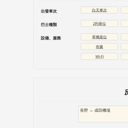
白天車次
出發車次
2列座位
巴士種類
單獨座位
設備、服務
布簾
Wi-Fi
長野
→
成田機場