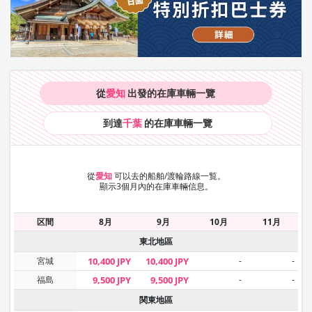
從
愛知
出發的在庫車輛
一覽
到達
千葉
的在庫車輛
一覽
從
愛知
可以去的船舶/渡輪路線一覧。
顯示3個月內的在庫車輛信息。
区間
8月
9月
10月
11月
東北地區
宮城
10,400 JPY
10,400 JPY
-
-
福島
9,500 JPY
9,500 JPY
-
-
関東地區