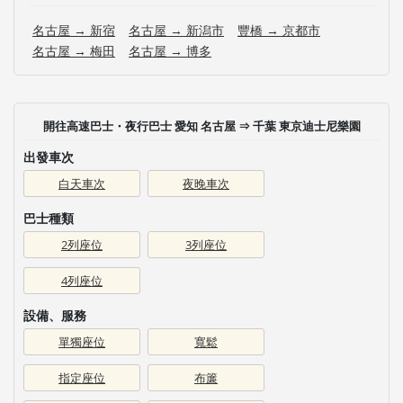
名古屋 → 新宿
名古屋 → 新潟市
豐橋 → 京都市
名古屋 → 梅田
名古屋 → 博多
開往高速巴士・夜行巴士 愛知 名古屋 ⇒ 千葉 東京迪士尼樂園
出發車次
白天車次
夜晚車次
巴士種類
2列座位
3列座位
4列座位
設備、服務
單獨座位
寬鬆
指定座位
布簾