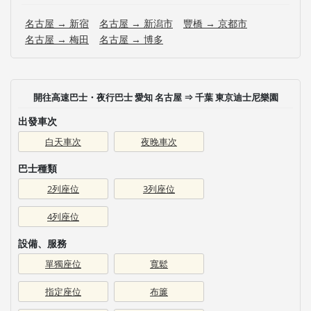
名古屋 → 新宿
名古屋 → 新潟市
豐橋 → 京都市
名古屋 → 梅田
名古屋 → 博多
開往高速巴士・夜行巴士 愛知 名古屋 ⇒ 千葉 東京迪士尼樂園
出發車次
白天車次
夜晚車次
巴士種類
2列座位
3列座位
4列座位
設備、服務
單獨座位
寬鬆
指定座位
布簾