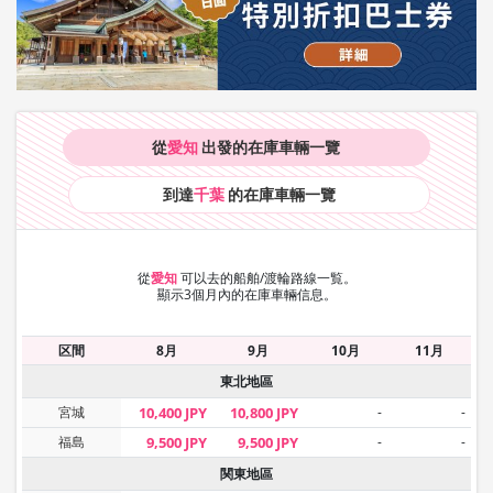
從
愛知
出發的在庫車輛
一覽
到達
千葉
的在庫車輛
一覽
從
愛知
可以去的船舶/渡輪路線一覧。
顯示3個月內的在庫車輛信息。
区間
8月
9月
10月
11月
東北地區
宮城
10,400 JPY
10,800 JPY
-
-
福島
9,500 JPY
9,500 JPY
-
-
関東地區