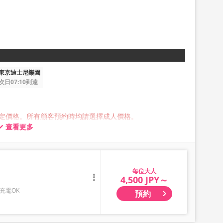
東京迪士尼樂園
次日07:10到達
定價格。所有顧客預約時均請選擇成人價格。
查看更多
放的行李最大尺寸，三邊總長不超過 160 公分，重量不超過 10
車或存放在後行李箱中，因此敬請提前自行委託業者托運。
乘車，並需支付取消費用。
險物品、貴重物品或寵物等大件行李，敬請理解與見諒。
大人
4,500 JPY～
充電OK
預約