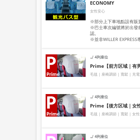
ECONOMY
女性安心
※部分上下車地點設有販
※巴士車次編號將於出發
認。
※並非WILLER EXPRE
4列座位
Prime【前方区域｜
毛毯
座椅調節
寬鬆
充電
4列座位
Prime【後方区域｜女
毛毯
座椅調節
寬鬆
女性
4列座位