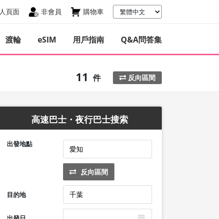
人頁面
非會員
購物車
渡輪
eSIM
用戶指南
Q&A問答集
11
件
反向區間
高速巴士・夜行巴士搜索
出發地點
反向區間
目的地
出發日