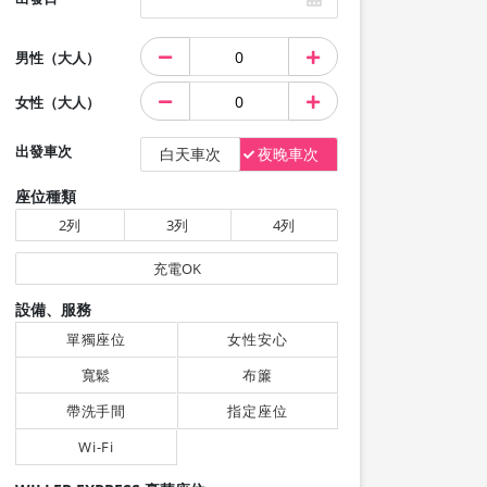
男性（大人）
女性（大人）
出發車次
白天車次
夜晚車次
座位種類
2列
3列
4列
充電OK
設備、服務
單獨座位
女性安心
寬鬆
布簾
帶洗手間
指定座位
Wi-Fi