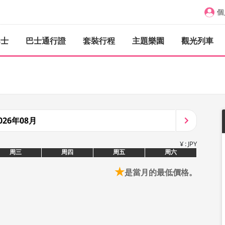
個
巴士
巴士通行證
套裝行程
主題樂園
觀光列車
026年08月
¥ : JPY
周三
周四
周五
周六
★
是當月的最低價格。