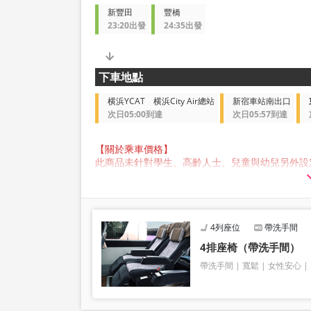
新豐田
豐橋
23:20出發
24:35出發
下車地點
横浜YCAT 横浜City Air總站
新宿車站南出口
次日05:00到達
次日05:57到達
【關於乘車價格】
此商品未針對學生、高齡人士、兒童與幼兒另外設
【關於行李】
JAM JAM EXPRESS 營運的巴士行李箱中可存
公斤，每人限定一件。超過此尺寸的行李不能帶上
請注意，如果您攜帶的行李超出規範，您將被拒絕
我們不接受樂器、自行車、滑雪板、易碎物品、危
4列座位
帶洗手間
4排座椅（帶洗手間）
帶洗手間
寬鬆
女性安心