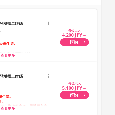
*登機需二維碼
位
大人
4,200 JPY～
預約
票及學生票。
供USB型或插座型。
查看更多
因素，車輛及座位規格可能於未
敬請見諒。
*登機需二維碼
位
大人
5,100 JPY～
預約
學生票。
別。
車時，為確保座位，需購買兒童
查看更多