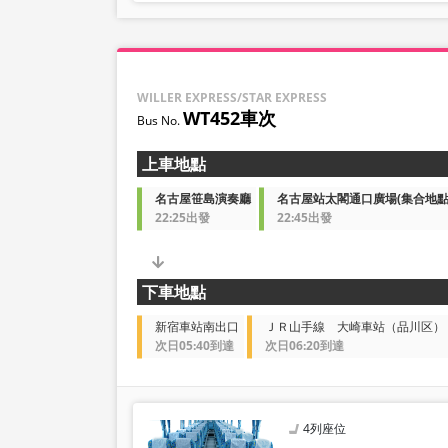
嬰幼兒請選擇兒童類別。
・凌晨1點至5點期間因
・庫存狀況並非即時顯示
※即使已售完，也可能仍
WILLER EXPRESS/STAR EXPRESS
・價格將依銷售日期及班
WT452車次
時之銷售價格。
・部分站點可能不提供相
上車地點
名古屋笹島演奏廳
名古屋站太閣通口廣場(集合地
22:25出發
22:45出發
下車地點
新宿車站南出口
ＪＲ山手線 大崎車站（品川区）
次日05:40到達
次日06:20到達
4列座位