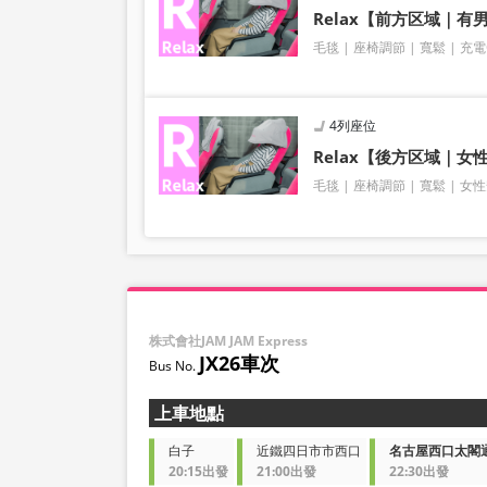
Relax【前方区域｜
毛毯
座椅調節
寬鬆
充電
4列座位
Relax【後方区域｜女
毛毯
座椅調節
寬鬆
女性
株式會社JAM JAM Express
JX26車次
上車地點
白子
近鐵四日市市西口
名古屋西口太閣
20:15出發
21:00出發
22:30出發