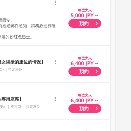
大人
5,000 JPY～
賣限制。
預約
前透過郵件通知，請務必進行確
SS專屬的粉紅色巴士。
大人
有男女隔壁的座位的情况】
6,400 JPY～
OK
指定座位
預約
大人
性專用座席】
6,400 JPY～
安心
充電OK
指定座位
預約