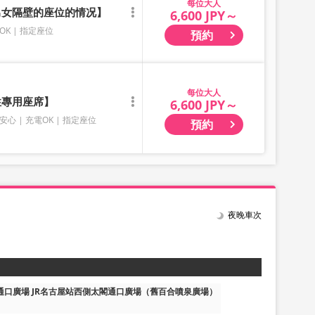
大人
有男女隔壁的座位的情况】
6,600 JPY～
OK
指定座位
預約
大人
性專用座席】
6,600 JPY～
安心
充電OK
指定座位
預約
夜晚車次
通口廣場 JR名古屋站西側太閣通口廣場（舊百合噴泉廣場）