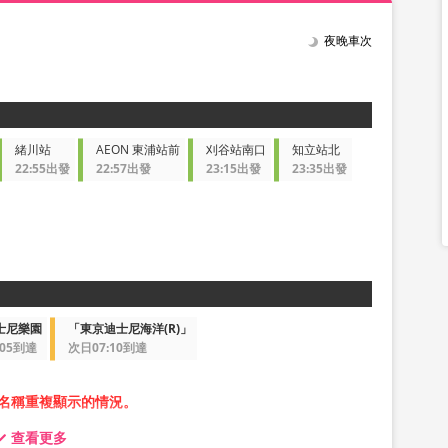
夜晚車次
緒川站
AEON 東浦站前
刈谷站南口
知立站北
22:55出發
22:57出發
23:15出發
23:35出發
士尼樂園
「東京迪士尼海洋(R)」
:05到達
次日07:10到達
名稱重複顯示的情況。
查看更多
圖片的方案進行預約。