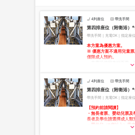
4列座位
帶洗手間
第四排座位（附衛浴）
帶洗手間
充電OK
指定座
本方案為優惠方案。
※ 優惠方案不適用兒童
僅限成人預約。
・充電設備因車輛而異，提
・因加班車或車輛維修等
事先通知的情況下變更。
4列座位
帶洗手間
第四排座位（附衛浴）
帶洗手間
充電OK
指定座
【預約前請閱讀】
・無長者票、嬰幼兒票及
長者及學生請選擇成人類
・嬰幼兒（0歲以上）乘
票。