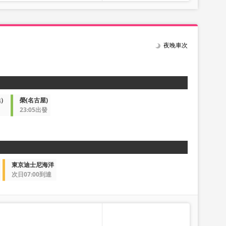
系統維護，無法進行預約。
。
顯示剩餘數量。
夜晚車次
次隨時變動。預約前請確認購買
關服務。
點）
榮(名古屋)
23:05出發
東京迪士尼海洋
次日07:00到達