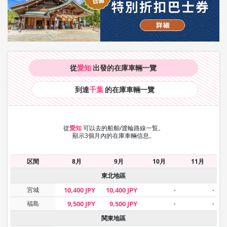
從
愛知
出發的在庫車輛
一覽
到達
千葉
的在庫車輛
一覽
從
愛知
可以去的船舶/渡輪路線一覧。
顯示3個月內的在庫車輛信息。
区間
8月
9月
10月
11月
東北地區
宮城
10,400 JPY
10,400 JPY
-
-
福島
9,500 JPY
9,500 JPY
-
-
関東地區