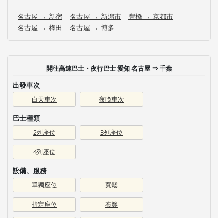
名古屋 → 新宿
名古屋 → 新潟市
豐橋 → 京都市
名古屋 → 梅田
名古屋 → 博多
開往高速巴士・夜行巴士 愛知 名古屋 ⇒ 千葉
出發車次
白天車次
夜晚車次
巴士種類
2列座位
3列座位
4列座位
設備、服務
單獨座位
寬鬆
指定座位
布簾