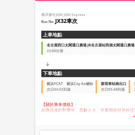
株式會社JAM JAM Express
JX32車次
上車地點
名古屋西口太閣通口廣場 JR名古屋站西側太閣通口廣
23:00出發
下車地點
横浜YCAT 横浜City Air總站
新宿車站南出口
次日04:55到達
次日05:48到達
【關於乘車價格】
此商品未針對學生、高齡人士、兒童與幼兒另外設
【關於行李】
JAM JAM EXPRESS 營運的巴士行李箱中可存
公斤，每人限定一件。超過此尺寸的行李不能帶上
請注意，如果您攜帶的行李超出規範，您將被拒絕