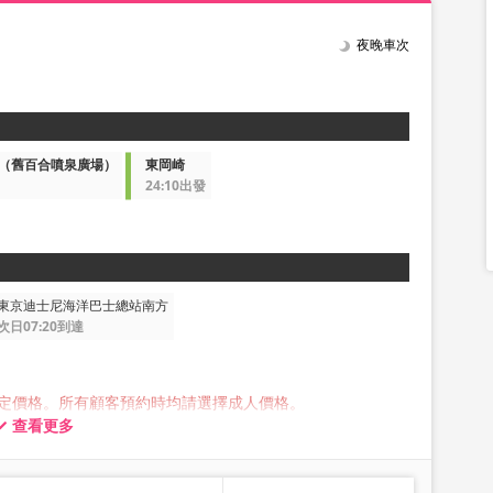
夜晚車次
場（舊百合噴泉廣場）
東岡崎
24:10出發
東京迪士尼海洋巴士總站南方
次日07:20到達
定價格。所有顧客預約時均請選擇成人價格。
查看更多
放的行李最大尺寸，三邊總長不超過 160 公分，重量不超過 10
車或存放在後行李箱中，因此敬請提前自行委託業者托運。
乘車，並需支付取消費用。