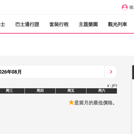
個
巴士
巴士通行證
套裝行程
主題樂園
觀光列車
026年08月
¥ : JPY
周三
周四
周五
周六
★
是當月的最低價格。