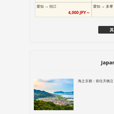
愛知
→
狛江
愛知
→
多摩
4,000
JPY～
其
Japa
海之京都：前往天橋立