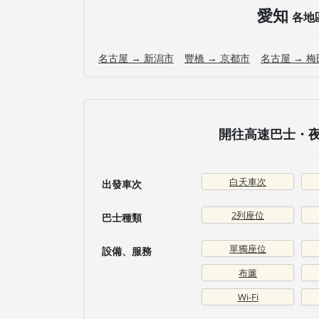
愛知
各地
名古屋 → 新潟市
豐橋 → 京都市
名古屋 → 梅
開往高速巴士・夜行
白天車次
出發車次
2列座位
巴士種類
單獨座位
設備、服務
布簾
Wi-Fi