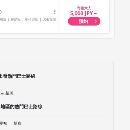
險物品、貴重物品或寵物等大件行李，敬請理解與見諒。
大人
）
5,000 JPY～
布簾
腳踏板
座椅調節
USB充電
預約
出發熱門巴士路線
 → 福岡
各地區的熱門巴士路線
愛知 → 博多