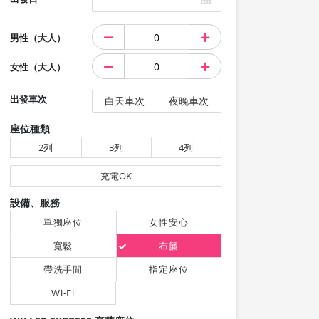
男性（大人）
女性（大人）
出發車次
白天車次
夜晚車次
座位種類
2列
3列
4列
充電OK
設備、服務
單獨座位
女性安心
寬鬆
布簾
帶洗手間
指定座位
Wi-Fi