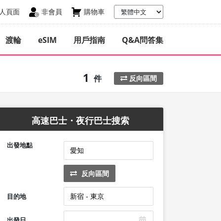
人頁面
非會員
購物車
渡輪
eSIM
用戶指南
Q&A問答集
1
件
反向區間
高速巴士・夜行巴士搜索
出發地點
反向區間
目的地
出發日