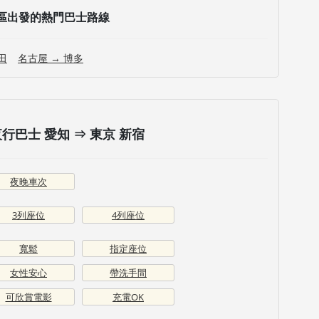
區出發的熱門巴士路線
田
名古屋 → 博多
巴士 愛知 ⇒ 東京 新宿
夜晚車次
3列座位
4列座位
寬鬆
指定座位
女性安心
帶洗手間
可欣賞電影
充電OK