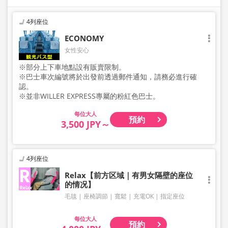
4列座位
ECONOMY
女性安心
※部分上下車地點設有販賣限制。
※巴士車次編號將於出發前透過郵件通知，請務必進行確
認。
※並非WILLER EXPRESS專屬的粉紅色巴士。
大人
預約
3,500 JPY～
4列座位
Relax【前方区域｜有男女隔壁的座位
的情况】
毛毯
座椅調節
寬鬆
充電OK
指定座位
大人
預約