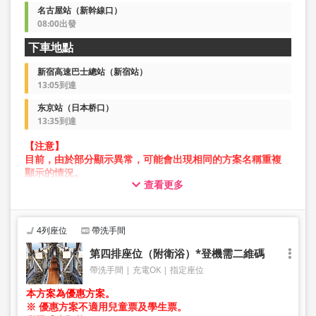
名古屋站（新幹線口）
08:00出發
下車地點
新宿高速巴士總站（新宿站）
13:05到達
东京站（日本桥口）
13:35到達
【注意】
目前，由於部分顯示異常，可能會出現相同的方案名稱重複
顯示的情況。
查看更多
在此情況下，預約操作過程中可能會發生錯誤。
造成不便，敬請見諒。如出現錯誤訊息，請從不同圖片的方
案進行預約。
4列座位
帶洗手間
第四排座位（附衛浴）*登機需二維碼
帶洗手間
充電OK
指定座位
本方案為優惠方案。
※ 優惠方案不適用兒童票及學生票。