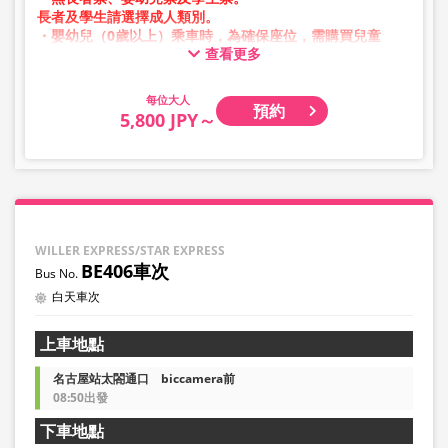
長者及學生請選擇成人類別。
・嬰幼兒（0歲以上）乘車時，為確保座位，需購買兒童
查看更多
票。
嬰幼兒請選擇兒童類別。
大人
預約
・凌晨1點至5點期間因系統維護，無法進行預約。
5,800 JPY～
・庫存狀況並非即時顯示。
※即使已售完，也可能仍顯示剩餘數量。
・價格將依銷售日期及班次隨時變動。預約前請確認購買時
之銷售價格。
・部分站點可能不提供相關服務。
WILLER EXPRESS/STAR EXPRESS
BE406車次
白天車次
上車地點
名古屋站太閤通口 biccamera前
08:50出發
下車地點