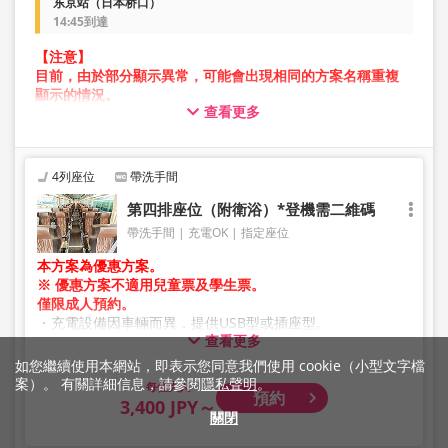
东京站（日本桥口）
14:45到達
【注意】
目前，由於部分顯示異常，可能會出現相同的方案名稱重複
顯示的情況。
查看更多
在此情況下，預約操作過程中可能會發生錯誤。
造成不便，敬請見諒。如出現錯誤訊息，請從不同圖片的方
案進行預約。
4列座位
帶洗手間
第四排座位（附衛浴）*登機需二維碼
帶洗手間
充電OK
指定座位
本方案為優惠方案。
※ 優惠方案不適用兒童票及學生票。
僅限成人預約。
・充電設備因車輛而異，提供USB型或插座型。
查看更多
・因加班車或車輛維修等因素，車輛及座位規格可能於未事
先通知的情況下變更。敬請見諒。
如您繼續使用本網站，即表示您同意我們使用 cookie（小型文字檔
案）。 有關詳細信息，請參閱
隱私聲明
。
大人
預約
3,400 JPY～
關閉