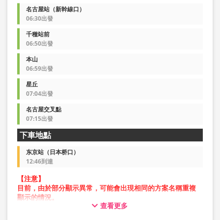
名古屋站（新幹線口）
06:30出發
千種站前
06:50出發
本山
06:59出發
星丘
07:04出發
名古屋交叉點
07:15出發
下車地點
东京站（日本桥口）
12:46到達
【注意】
目前，由於部分顯示異常，可能會出現相同的方案名稱重複
顯示的情況。
查看更多
在此情況下，預約操作過程中可能會發生錯誤。
造成不便，敬請見諒。如出現錯誤訊息，請從不同圖片的方