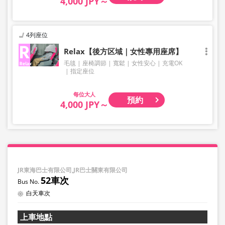
4,000 JPY～
4列座位
Relax【後方区域｜女性專用座席】
毛毯
座椅調節
寬鬆
女性安心
充電OK
指定座位
大人
預約
4,000 JPY～
JR東海巴士有限公司,JR巴士關東有限公司
52車次
白天車次
上車地點