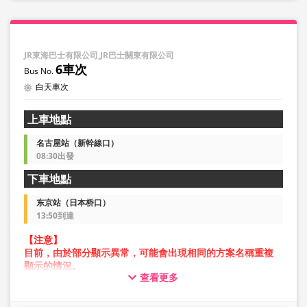
JR東海巴士有限公司,JR巴士關東有限公司
6車次
白天車次
上車地點
名古屋站（新幹線口）
08:30出發
下車地點
东京站（日本桥口）
13:50到達
【注意】
目前，由於部分顯示異常，可能會出現相同的方案名稱重複
顯示的情況。
查看更多
在此情況下，預約操作過程中可能會發生錯誤。
造成不便，敬請見諒。如出現錯誤訊息，請從不同圖片的方
案進行預約。