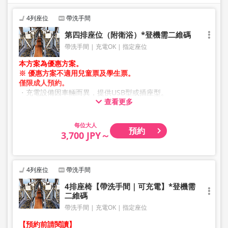
案進行預約。
4列座位
帶洗手間
第四排座位（附衛浴）*登機需二維碼
帶洗手間
充電OK
指定座位
本方案為優惠方案。
※ 優惠方案不適用兒童票及學生票。
僅限成人預約。
・充電設備因車輛而異，提供USB型或插座型。
查看更多
・因加班車或車輛維修等因素，車輛及座位規格可能於未事
先通知的情況下變更。敬請見諒。
大人
預約
3,700 JPY～
4列座位
帶洗手間
4排座椅【帶洗手間｜可充電】*登機需
二維碼
帶洗手間
充電OK
指定座位
【預約前請閱讀】