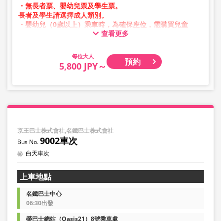
・無長者票、嬰幼兒票及學生票。
長者及學生請選擇成人類別。
・嬰幼兒（0歲以上）乘車時，為確保座位，需購買兒童
查看更多
票。
嬰幼兒請選擇兒童類別。
大人
預約
・凌晨1點至5點期間因系統維護，無法進行預約。
5,800 JPY～
・庫存狀況並非即時顯示。
※即使已售完，也可能仍顯示剩餘數量。
・價格將依銷售日期及班次隨時變動。預約前請確認購買時
之銷售價格。
・部分站點可能不提供相關服務。
京王巴士株式會社,名鐵巴士株式會社
9002車次
白天車次
上車地點
名鐵巴士中心
06:30出發
榮巴士總站（Oasis21）8號乘車處