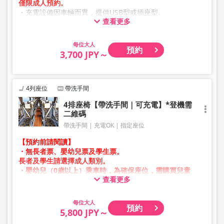
僅限成人預約。
・充電設備因車輛而異，提供USB型或插座型。
查看更多
・因加班車或車輛維修等因素，車輛及座位規格可能於未事
先通知的情況下變更。敬請見諒。
大人
預約
3,700 JPY～
4列座位
帶洗手間
4排座椅【帶洗手間｜可充電】*登機需
二維碼
帶洗手間
充電OK
指定座位
【預約前請閱讀】
・無長者票、嬰幼兒票及學生票。
長者及學生請選擇成人類別。
・嬰幼兒（0歲以上）乘車時，為確保座位，需購買兒童
查看更多
票。
嬰幼兒請選擇兒童類別。
大人
預約
・凌晨1點至5點期間因系統維護，無法進行預約。
5,800 JPY～
・庫存狀況並非即時顯示。