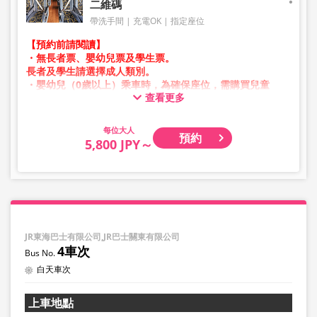
二維碼
帶洗手間
充電OK
指定座位
【預約前請閱讀】
・無長者票、嬰幼兒票及學生票。
長者及學生請選擇成人類別。
・嬰幼兒（0歲以上）乘車時，為確保座位，需購買兒童
查看更多
票。
嬰幼兒請選擇兒童類別。
大人
預約
・凌晨1點至5點期間因系統維護，無法進行預約。
5,800 JPY～
・庫存狀況並非即時顯示。
※即使已售完，也可能仍顯示剩餘數量。
・價格將依銷售日期及班次隨時變動。預約前請確認購買時
之銷售價格。
・部分站點可能不提供相關服務。
JR東海巴士有限公司,JR巴士關東有限公司
4車次
白天車次
上車地點