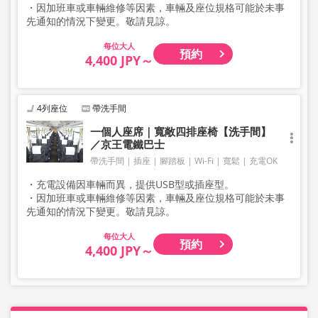
・因加班車或車輛維修等因素，車輛及座位規格可能於未事
先通知的情況下變更。敬請見諒。
大人
預約
4,400 JPY～
4列座位
帶洗手間
一個人座席｜寬敞四排座椅【洗手間】
／京王電鐵巴士
帶洗手間
插座
腳踏板
Wi-Fi
寬鬆
充電OK
・充電設備因車輛而異，提供USB型或插座型。
・因加班車或車輛維修等因素，車輛及座位規格可能於未事
先通知的情況下變更。敬請見諒。
大人
預約
4,400 JPY～