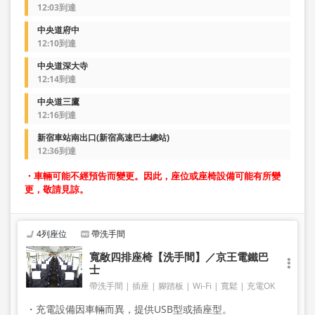
12:03到達
中央道府中
12:10到達
中央道深大寺
12:14到達
中央道三鷹
12:16到達
新宿車站南出口(新宿高速巴士總站)
12:36到達
・車輛可能不經預告而變更。因此，座位或座椅設備可能有所變
更，敬請見諒。
4列座位
帶洗手間
寬敞四排座椅【洗手間】／京王電鐵巴
士
帶洗手間
插座
腳踏板
Wi-Fi
寬鬆
充電OK
・充電設備因車輛而異，提供USB型或插座型。