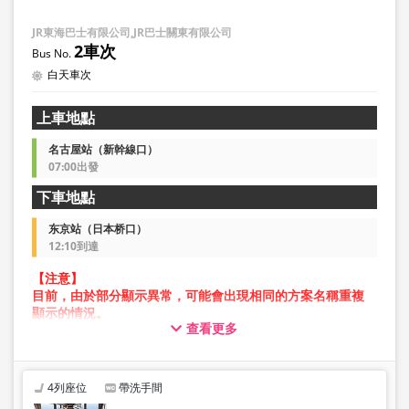
JR東海巴士有限公司,JR巴士關東有限公司
2車次
白天車次
上車地點
名古屋站（新幹線口）
07:00出發
下車地點
东京站（日本桥口）
12:10到達
【注意】
目前，由於部分顯示異常，可能會出現相同的方案名稱重複
顯示的情況。
查看更多
在此情況下，預約操作過程中可能會發生錯誤。
造成不便，敬請見諒。如出現錯誤訊息，請從不同圖片的方
案進行預約。
4列座位
帶洗手間