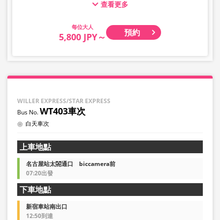
查看更多
票。
嬰幼兒請選擇兒童類別。
大人
預約
・凌晨1點至5點期間因系統維護，無法進行預約。
5,800 JPY～
・庫存狀況並非即時顯示。
※即使已售完，也可能仍顯示剩餘數量。
・價格將依銷售日期及班次隨時變動。預約前請確認購買時
之銷售價格。
・部分站點可能不提供相關服務。
WILLER EXPRESS/STAR EXPRESS
WT403車次
白天車次
上車地點
名古屋站太閤通口 biccamera前
07:20出發
下車地點
新宿車站南出口
12:50到達