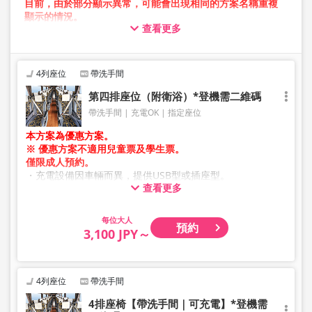
目前，由於部分顯示異常，可能會出現相同的方案名稱重複
顯示的情況。
查看更多
在此情況下，預約操作過程中可能會發生錯誤。
造成不便，敬請見諒。如出現錯誤訊息，請從不同圖片的方
案進行預約。
4列座位
帶洗手間
第四排座位（附衛浴）*登機需二維碼
帶洗手間
充電OK
指定座位
本方案為優惠方案。
※ 優惠方案不適用兒童票及學生票。
僅限成人預約。
・充電設備因車輛而異，提供USB型或插座型。
查看更多
・因加班車或車輛維修等因素，車輛及座位規格可能於未事
先通知的情況下變更。敬請見諒。
大人
預約
3,100 JPY～
4列座位
帶洗手間
4排座椅【帶洗手間｜可充電】*登機需