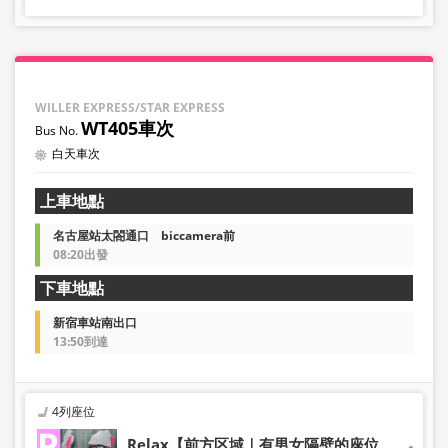
※即使已售完，也可能仍顯示剩餘數量。
・價格將依銷售日期及班次隨時變動。預約前請確認購買時
之銷售價格。
・部分站點可能不提供相關服務。
WILLER EXPRESS/STAR EXPRESS
WT405車次
白天車次
上車地點
名古屋站太閤通口 biccamera前
08:20出發
下車地點
新宿車站南出口
13:50到達
4列座位
Relax【前方区域｜有男女隔壁的座位