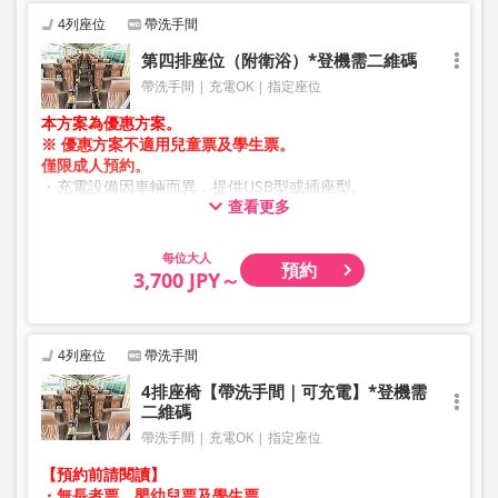
4列座位
帶洗手間
第四排座位（附衛浴）*登機需二維碼
帶洗手間
充電OK
指定座位
本方案為優惠方案。
※ 優惠方案不適用兒童票及學生票。
僅限成人預約。
・充電設備因車輛而異，提供USB型或插座型。
查看更多
・因加班車或車輛維修等因素，車輛及座位規格可能於未事
先通知的情況下變更。敬請見諒。
大人
預約
3,700 JPY～
4列座位
帶洗手間
4排座椅【帶洗手間｜可充電】*登機需
二維碼
帶洗手間
充電OK
指定座位
【預約前請閱讀】
・無長者票、嬰幼兒票及學生票。