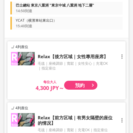
巴士總站 東京八重洲 "東京中城 八重洲 地下二層"
14:50到達
YCAT（横濱車站東出口）
15:40到達
4列座位
Relax【後方区域｜女性專用座席】
毛毯
座椅調節
寬鬆
女性安心
充電OK
指定座位
大人
預約
4,300 JPY～
4列座位
Relax【前方区域｜有男女隔壁的座位
的情况】
毛毯
座椅調節
寬鬆
充電OK
指定座位