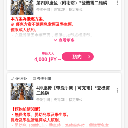
第四排座位（附衛浴）*登機需二維碼
帶洗手間
充電OK
指定座位
本方案為優惠方案。
※ 優惠方案不適用兒童票及學生票。
僅限成人預約。
・充電設備因車輛而異，提供USB型或插座型。
查看更多
・因加班車或車輛維修等因素，車輛及座位規格可能於未事
先通知的情況下變更。敬請見諒。
大人
預約
4,000 JPY～
4列座位
帶洗手間
4排座椅【帶洗手間｜可充電】*登機需
二維碼
帶洗手間
充電OK
指定座位
【預約前請閱讀】
・無長者票、嬰幼兒票及學生票。
長者及學生請選擇成人類別。
・嬰幼兒（0歲以上）乘車時，為確保座位，需購買兒童