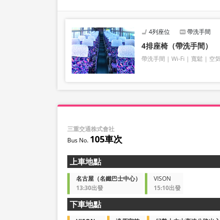
4列座位
帶洗手間
4排座椅（帶洗手間）
帶洗手間
Wi-Fi
寬鬆
空
三重交通株式會社
105車次
上車地點
名古屋（名鐵巴士中心）
VISON
13:30出發
15:10出發
下車地點