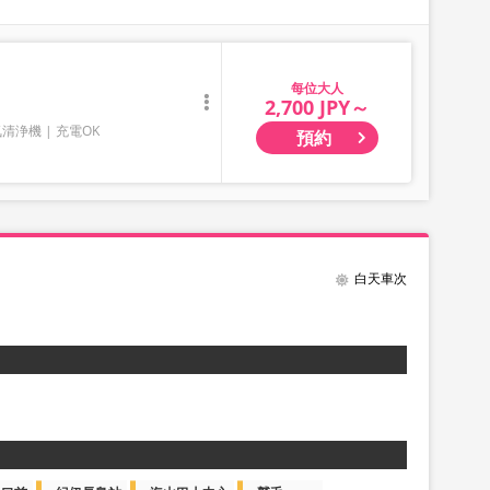
大人
2,700 JPY～
気清浄機
充電OK
預約
白天車次