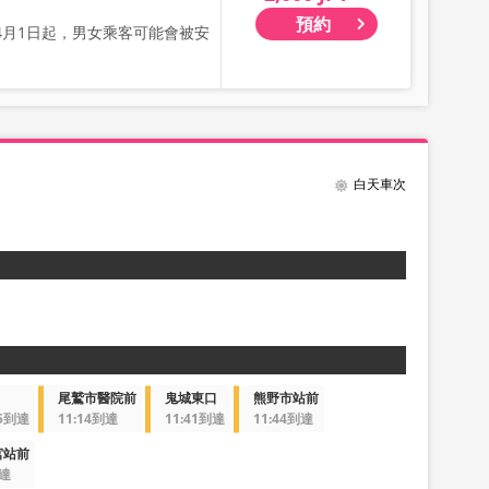
預約
4月1日起，男女乘客可能會被安
白天車次
尾鷲市醫院前
鬼城東口
熊野市站前
05到達
11:14到達
11:41到達
11:44到達
宮站前
到達