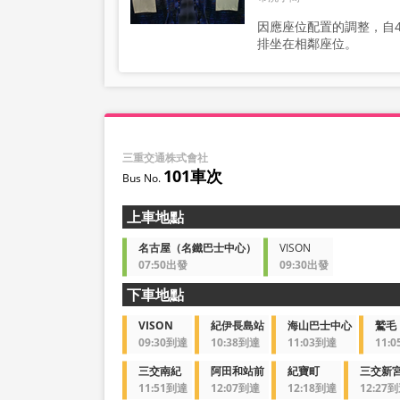
因應座位配置的調整，自
排坐在相鄰座位。
三重交通株式會社
101車次
上車地點
名古屋（名鐵巴士中心）
VISON
07:50出發
09:30出發
下車地點
VISON
紀伊長島站
海山巴士中心
鷲毛
09:30到達
10:38到達
11:03到達
11:
三交南紀
阿田和站前
紀寶町
三交新
11:51到達
12:07到達
12:18到達
12:27