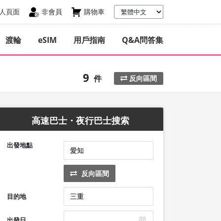
人頁面
非會員
購物車
渡輪
eSIM
用戶指南
Q&A問答集
9
件
反向區間
高速巴士・夜行巴士搜索
出發地點
反向區間
目的地
出發日