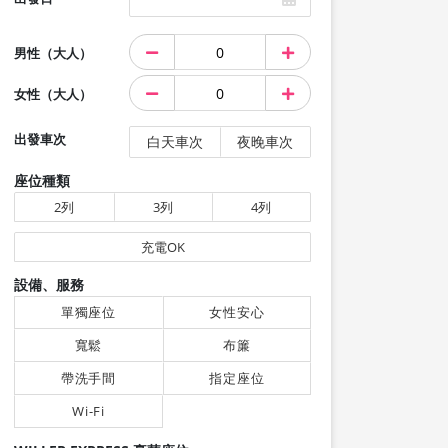
男性（大人）
女性（大人）
出發車次
白天車次
夜晚車次
座位種類
2列
3列
4列
充電OK
設備、服務
單獨座位
女性安心
寬鬆
布簾
帶洗手間
指定座位
Wi-Fi