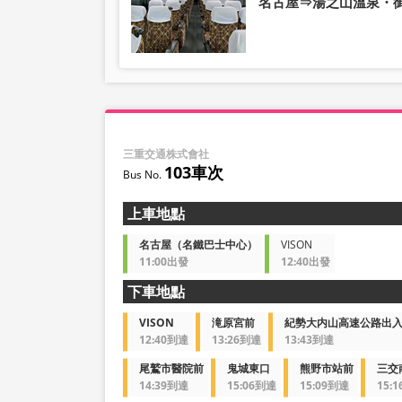
名古屋⇒湯之山溫泉・
三重交通株式會社
103車次
上車地點
名古屋（名鐵巴士中心）
VISON
11:00出發
12:40出發
下車地點
VISON
滝原宮前
紀勢大内山高速公路出
12:40到達
13:26到達
13:43到達
尾鷲市醫院前
鬼城東口
熊野市站前
三交
14:39到達
15:06到達
15:09到達
15: