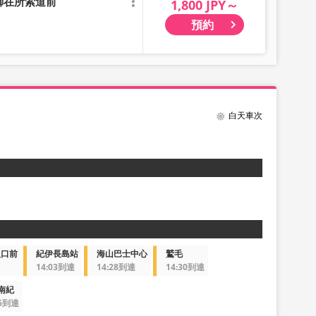
御在所索道前
1,800 JPY～
預約
白天車次
入口前
紀伊長島站
海山巴士中心
鷲毛
14:03到達
14:28到達
14:30到達
南紀
16到達