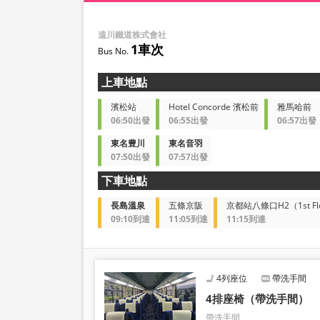
遠川鐵道株式會社
1車次
上車地點
濱松站
Hotel Concorde 濱松前
雅馬哈前
06:50出發
06:55出發
06:57出發
東名豊川
東名音羽
07:50出發
07:57出發
下車地點
長島溫泉
五條京阪
京都站八條口H2（1st Flo
09:10到達
11:05到達
11:15到達
4列座位
帶洗手間
4排座椅（帶洗手間）
帶洗手間