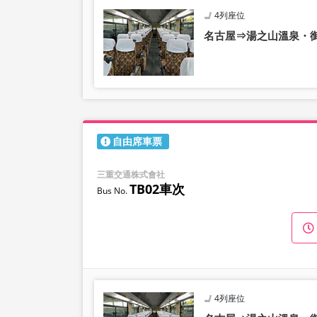
4列座位
名古屋⇒湯之山溫泉・
自由席車票
三重交通株式會社
TB02車次
4列座位