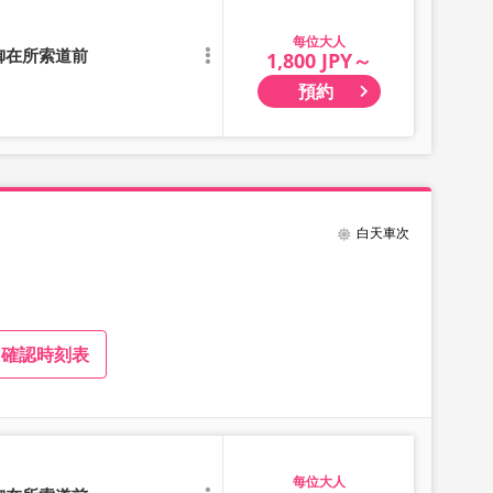
大人
御在所索道前
1,800 JPY～
預約
白天車次
確認時刻表
大人