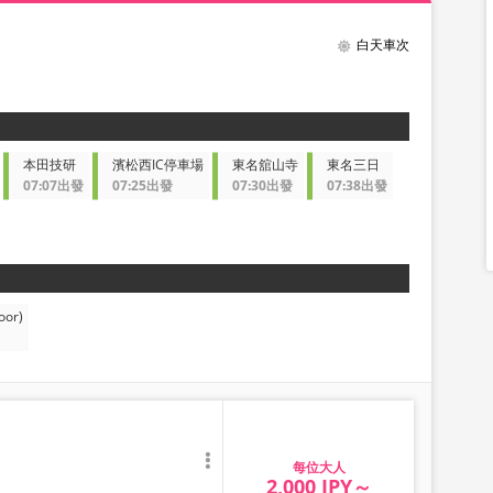
白天車次
本田技研
濱松西IC停車場
東名舘山寺
東名三日
07:07出發
07:25出發
07:30出發
07:38出發
or)
大人
2,000 JPY～