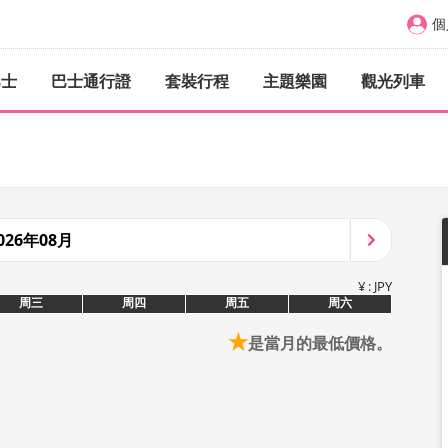
個
巴士
巴士通行證
套裝行程
主題樂園
觀光列車
026年08月
¥ : JPY
周三
周四
周五
周六
★
是當月的最低價格。