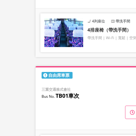
4列座位
帶洗手間
4排座椅（帶洗手間）
帶洗手間
Wi-Fi
寬鬆
空
自由席車票
三重交通株式會社
TB01車次