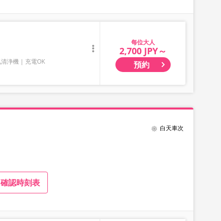
大人
2,700 JPY～
気清浄機
充電OK
預約
白天車次
確認時刻表