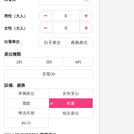
男性（大人）
女性（大人）
出發車次
白天車次
夜晚車次
座位種類
2列
3列
4列
充電OK
設備、服務
單獨座位
女性安心
寬鬆
布簾
帶洗手間
指定座位
Wi-Fi