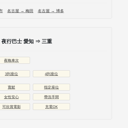
市
名古屋 → 梅田
名古屋 → 博多
夜行巴士 愛知 ⇒ 三重
夜晚車次
3列座位
4列座位
寬鬆
指定座位
女性安心
帶洗手間
可欣賞電影
充電OK