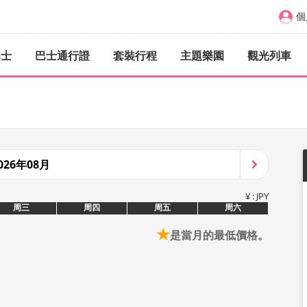
個
巴士
巴士通行證
套裝行程
主題樂園
觀光列車
026年08月
¥ : JPY
周三
周四
周五
周六
★
是當月的最低價格。