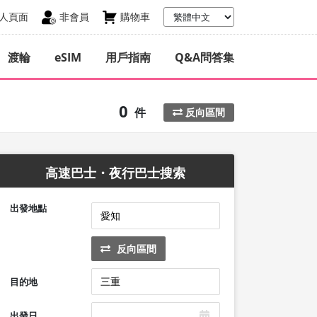
人頁面
非會員
購物車
渡輪
eSIM
用戶指南
Q&A問答集
0
件
反向區間
高速巴士・夜行巴士搜索
出發地點
反向區間
目的地
出發日