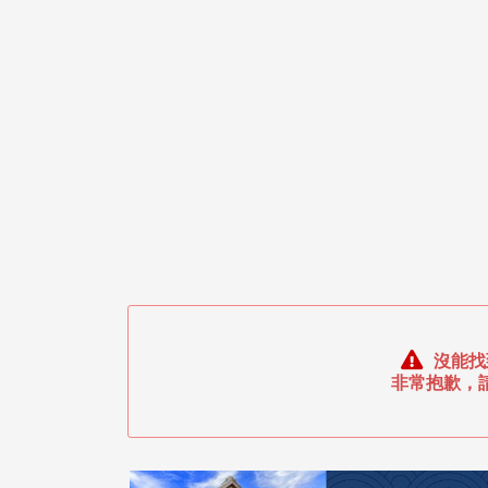
沒能找
非常抱歉，