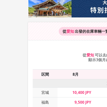
從
愛知
出發的在庫車輛
一
從
愛知
可以去
顯示3個月
区間
8月
宮城
10,400 JPY
福島
9,500 JPY