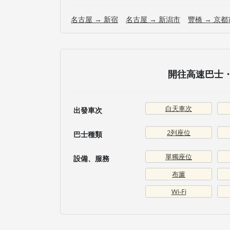
名古屋 → 新宿
名古屋 → 新潟市
豐橋 → 京都
開往高速巴士・
白天車次
出發車次
2列座位
巴士種類
單獨座位
設備、服務
布簾
Wi-Fi