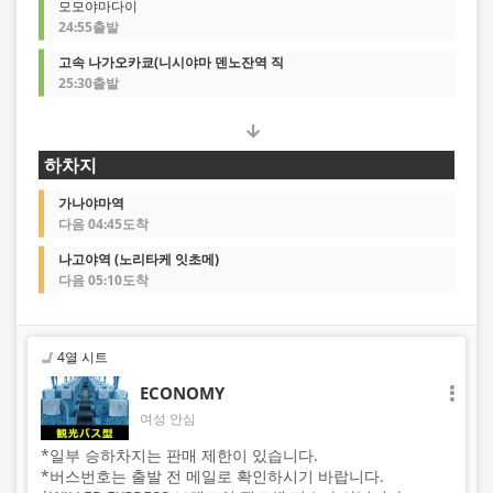
모모야마다이
24:55출발
고속 나가오카쿄(니시야마 덴노잔역 직
25:30출발
하차지
가나야마역
다음 04:45도착
나고야역 (노리타케 잇초메)
다음 05:10도착
4열 시트
ECONOMY
여성 안심
*일부 승하차지는 판매 제한이 있습니다.
*버스번호는 출발 전 메일로 확인하시기 바랍니다.