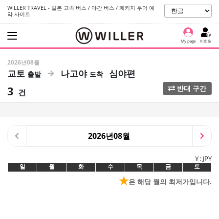
WILLER TRAVEL - 일본 고속 버스 / 야간 버스 / 패키지 투어 예
약 사이트
My page
비회원
2026년08월
교토
나고야
심야편
3
반대 구간
건
2026년08월
¥ : JPY
일
월
화
수
목
금
토
★
은 해당 월의 최저가입니다.