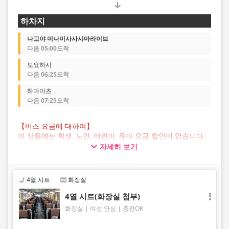
하차지
나고야 미나미사사시마라이브
다음 05:00도착
도요하시
다음 06:25도착
하마마츠
다음 07:25도착
【버스 요금에 대하여】
이 상품에는 학생, 노인, 어린이, 유아 요금 할인이 없습니다.
모든 고객님께서는 성인 요금을 선택하여 예약해 주시기 바
자세히 보기
랍니다.
【수하물에 대하여】
JAM JAM EXPRESS가 운행하는 버스 트렁크에 맡길 수 있는
4열 시트
화장실
수하물 크기는 3변의 합이 160cm 이내, 무게 10kg 이내의
것이며 1인당 1개로 제한됩니다. 이를 넘는 수하물은 버스
4열 시트(화장실 첨부)
차내 반입 및 트렁크 보관이 불가능하므로 사전에 직접 발송
화장실
여성 안심
충전OK
하시기 바랍니다.
규정을 초과하는 수하물을 소지한 경우에는 승차가 거부되