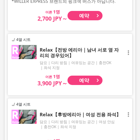
*WILLER EXPRESS 브랜드의 핑크색 버스가 아닙니다.
어른
예약
2,700 JPY～
4열 시트
Relax【전방 에리아｜남녀 서로 옆 자
리의 경우있어】
담요
다리 받침
여유있는 공간
충전OK
좌석 지정
어른
예약
3,900 JPY～
4열 시트
Relax【후방에리아｜여성 전용 좌석】
담요
다리 받침
여유있는 공간
여성 안심
충전OK
좌석 지정