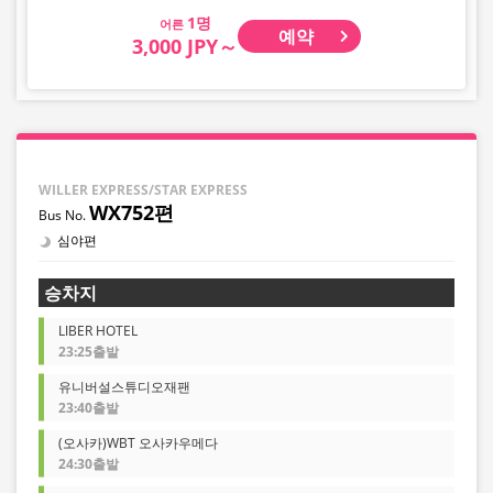
어 종래의 취소수수료가 부과되오니 미리 양해 바랍니다.
어른
또한 악기, 자전거, 보드와 같은 큰 물건, 깨지기 쉬운 물건,
예약
3,000 JPY～
위험물, 귀중품, 반려동물에 대해서도 보관이 거절되므로 주
의해 주십시오.
WILLER EXPRESS/STAR EXPRESS
WX752편
심야편
승차지
LIBER HOTEL
23:25출발
유니버설스튜디오재팬
23:40출발
(오사카)WBT 오사카우메다
24:30출발