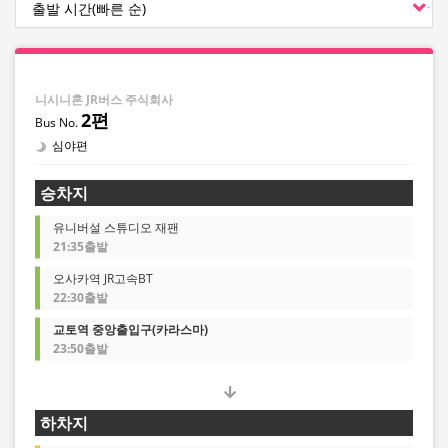
니시니혼 JR버스 주식회사
2편
심야편
승차지
유니버설 스튜디오 재팬
21:35출발
오사카역 JR고속BT
22:30출발
교토역 중앙출입구(카라스마)
23:50출발
하차지