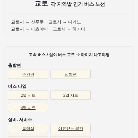
교토
각 지역발 인기 버스 노선
교토시 → 신주쿠
교토시 → 나가노
교토시 → 마츠야마
교토시 → 하카타
고속 버스 / 심야 버스 교토 ⇒ 아이치 나고야행
출발편
주간편
심야편
버스 타입
2열 시트
3열 시트
4열 시트
설비, 서비스
독립석
여유있는 공간