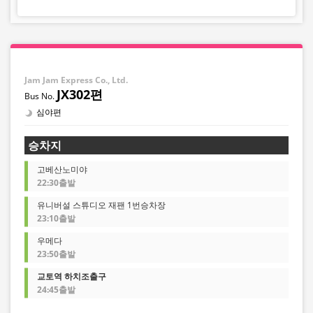
・재고 상황은 실시간 표시가 아닙니다.
※매진된 경우에도 잔여 수량이 표시될 수 있습니다.
・판매일 및 편별로 가격이 수시로 변동됩니다. 구매 시 판
매 가격을 확인한 후 예약해 주십시오.
・일부 취급하지 않는 정류장이 있을 수 있습니다.
Jam Jam Express Co., Ltd.
JX302편
심야편
승차지
고베산노미야
22:30출발
유니버설 스튜디오 재팬 1번승차장
23:10출발
우메다
23:50출발
교토역 하치조출구
24:45출발