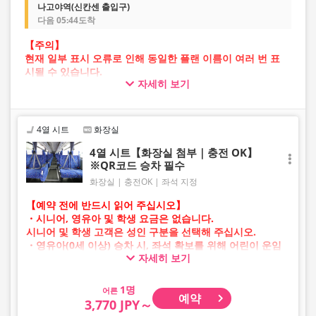
나고야역(신칸센 출입구)
다음 05:44도착
【주의】
현재 일부 표시 오류로 인해 동일한 플랜 이름이 여러 번 표
시될 수 있습니다.
자세히 보기
이 경우 예약 진행 중 오류가 발생할 가능성이 있습니다.
불편을 드려 죄송하지만, 오류가 발생할 경우 다른 이미지의
플랜을 선택하여 예약해 주시기 바랍니다.
4열 시트
화장실
4열 시트【화장실 첨부｜충전 OK】
※QR코드 승차 필수
화장실
충전OK
좌석 지정
【예약 전에 반드시 읽어 주십시오】
・시니어, 영유아 및 학생 요금은 없습니다.
시니어 및 학생 고객은 성인 구분을 선택해 주십시오.
・영유아(0세 이상) 승차 시, 좌석 확보를 위해 어린이 운임
자세히 보기
승차권이 필요합니다.
영유아의 경우 어린이 구분을 선택해 주십시오.
어른
예약
・AM 1시~5시 사이에는 시스템 점검으로 인해 예약이 불가
3,770 JPY～
능합니다.