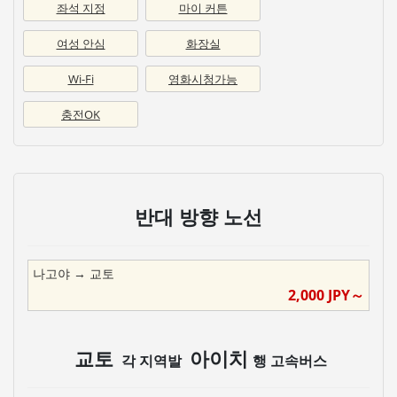
좌석 지정
마이 커튼
여성 안심
화장실
Wi-Fi
영화시청가능
충전OK
반대 방향 노선
나고야
→
교토
2,000
JPY～
교토
아이치
각 지역발
행 고속버스