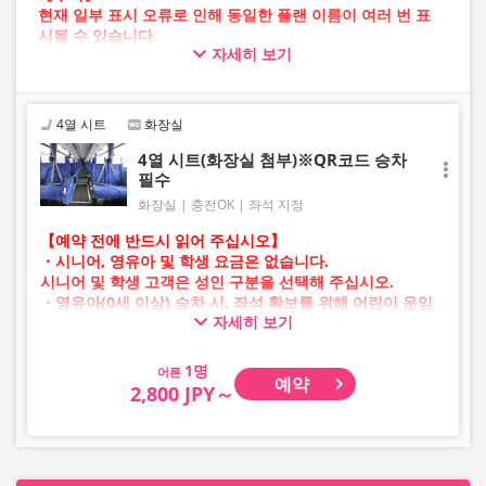
현재 일부 표시 오류로 인해 동일한 플랜 이름이 여러 번 표
시될 수 있습니다.
자세히 보기
이 경우 예약 진행 중 오류가 발생할 가능성이 있습니다.
불편을 드려 죄송하지만, 오류가 발생할 경우 다른 이미지의
플랜을 선택하여 예약해 주시기 바랍니다.
4열 시트
화장실
4열 시트(화장실 첨부)※QR코드 승차
필수
화장실
충전OK
좌석 지정
【예약 전에 반드시 읽어 주십시오】
・시니어, 영유아 및 학생 요금은 없습니다.
시니어 및 학생 고객은 성인 구분을 선택해 주십시오.
・영유아(0세 이상) 승차 시, 좌석 확보를 위해 어린이 운임
자세히 보기
승차권이 필요합니다.
영유아의 경우 어린이 구분을 선택해 주십시오.
어른
예약
・AM 1시~5시 사이에는 시스템 점검으로 인해 예약이 불가
2,800 JPY～
능합니다.
・재고 상황은 실시간 표시가 아닙니다.
※매진된 경우에도 잔여 수량이 표시될 수 있습니다.
・판매일 및 편별로 가격이 수시로 변동됩니다. 구매 시 판