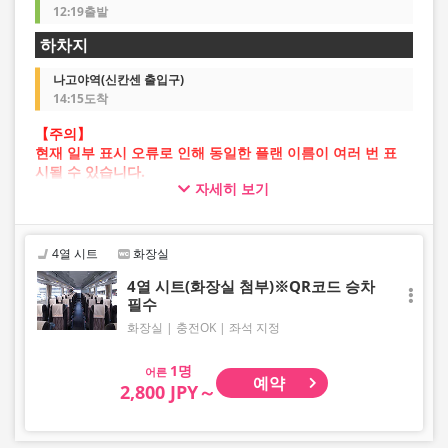
12:19출발
하차지
나고야역(신칸센 출입구)
14:15도착
【주의】
현재 일부 표시 오류로 인해 동일한 플랜 이름이 여러 번 표
시될 수 있습니다.
자세히 보기
이 경우 예약 진행 중 오류가 발생할 가능성이 있습니다.
불편을 드려 죄송하지만, 오류가 발생할 경우 다른 이미지의
플랜을 선택하여 예약해 주시기 바랍니다.
4열 시트
화장실
4열 시트(화장실 첨부)※QR코드 승차
필수
화장실
충전OK
좌석 지정
어른
예약
2,800 JPY～