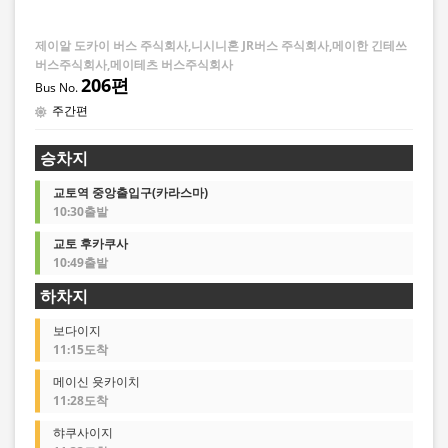
매 가격을 확인한 후 예약해 주십시오.
・일부 취급하지 않는 정류장이 있을 수 있습니다.
제이알 도카이 버스 주식회사,니시니혼 JR버스 주식회사,메이한 긴테쓰
버스주식회사,메이테츠 버스주식회사
206편
주간편
승차지
교토역 중앙출입구(카라스마)
10:30출발
교토 후카쿠사
10:49출발
하차지
보다이지
11:15도착
메이신 욧카이치
11:28도착
햐쿠사이지