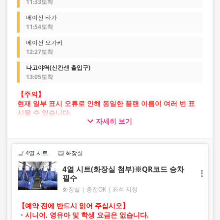
11:33도착
메이신 타가
11:54도착
메이신 오가키
12:27도착
나고야역(신칸센 출입구)
13:05도착
【주의】
현재 일부 표시 오류로 인해 동일한 플랜 이름이 여러 번 표
시될 수 있습니다.
자세히 보기
이 경우 예약 진행 중 오류가 발생할 가능성이 있습니다.
불편을 드려 죄송하지만, 오류가 발생할 경우 다른 이미지의
플랜을 선택하여 예약해 주시기 바랍니다.
4열 시트
화장실
4열 시트(화장실 첨부)※QR코드 승차
필수
화장실
충전OK
좌석 지정
【예약 전에 반드시 읽어 주십시오】
・시니어, 영유아 및 학생 요금은 없습니다.