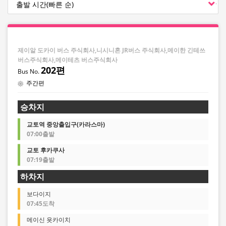
제이알 도카이 버스 주식회사,니시니혼 JR버스 주식회사,메이한 긴테쓰
버스주식회사,메이테츠 버스주식회사
202편
주간편
승차지
교토역 중앙출입구(카라스마)
07:00출발
교토 후카쿠사
07:19출발
하차지
보다이지
07:45도착
메이신 욧카이치