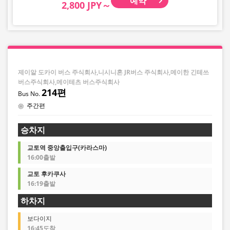
예약
2,800 JPY～
제이알 도카이 버스 주식회사,니시니혼 JR버스 주식회사,메이한 긴테쓰
버스주식회사,메이테츠 버스주식회사
214편
주간편
승차지
교토역 중앙출입구(카라스마)
16:00출발
교토 후카쿠사
16:19출발
하차지
보다이지
16:45도착