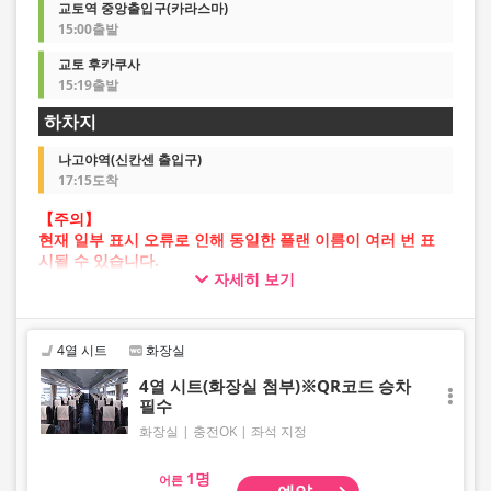
교토역 중앙출입구(카라스마)
15:00출발
교토 후카쿠사
15:19출발
하차지
나고야역(신칸센 출입구)
17:15도착
【주의】
현재 일부 표시 오류로 인해 동일한 플랜 이름이 여러 번 표
시될 수 있습니다.
자세히 보기
이 경우 예약 진행 중 오류가 발생할 가능성이 있습니다.
불편을 드려 죄송하지만, 오류가 발생할 경우 다른 이미지의
플랜을 선택하여 예약해 주시기 바랍니다.
4열 시트
화장실
4열 시트(화장실 첨부)※QR코드 승차
필수
화장실
충전OK
좌석 지정
어른