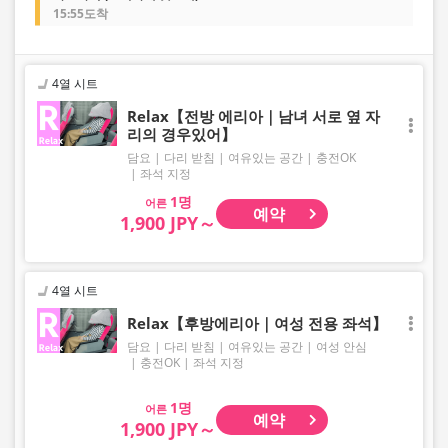
15:55도착
4열 시트
Relax【전방 에리아｜남녀 서로 옆 자
리의 경우있어】
담요
다리 받침
여유있는 공간
충전OK
좌석 지정
어른
예약
1,900 JPY～
4열 시트
Relax【후방에리아｜여성 전용 좌석】
담요
다리 받침
여유있는 공간
여성 안심
충전OK
좌석 지정
어른
예약
1,900 JPY～