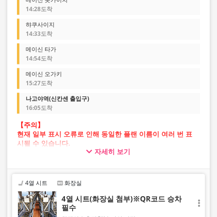
14:28도착
햐쿠사이지
14:33도착
메이신 타가
14:54도착
메이신 오가키
15:27도착
나고야역(신칸센 출입구)
16:05도착
【주의】
현재 일부 표시 오류로 인해 동일한 플랜 이름이 여러 번 표
시될 수 있습니다.
자세히 보기
이 경우 예약 진행 중 오류가 발생할 가능성이 있습니다.
불편을 드려 죄송하지만, 오류가 발생할 경우 다른 이미지의
플랜을 선택하여 예약해 주시기 바랍니다.
4열 시트
화장실
4열 시트(화장실 첨부)※QR코드 승차
필수