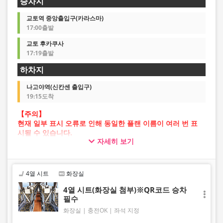
승차지
교토역 중앙출입구(카라스마)
17:00출발
교토 후카쿠사
17:19출발
하차지
나고야역(신칸센 출입구)
19:15도착
【주의】
현재 일부 표시 오류로 인해 동일한 플랜 이름이 여러 번 표
시될 수 있습니다.
자세히 보기
이 경우 예약 진행 중 오류가 발생할 가능성이 있습니다.
불편을 드려 죄송하지만, 오류가 발생할 경우 다른 이미지의
플랜을 선택하여 예약해 주시기 바랍니다.
4열 시트
화장실
4열 시트(화장실 첨부)※QR코드 승차
필수
화장실
충전OK
좌석 지정