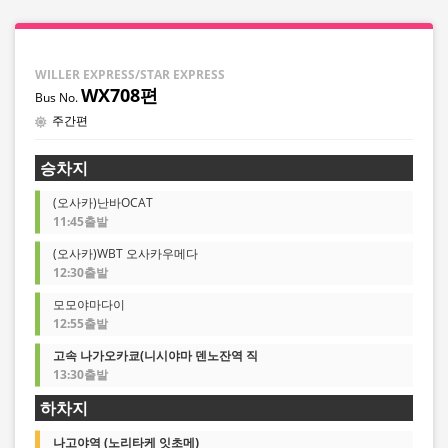
WILLER EXPRESS/STAR EXPRESS
WX708편
주간편
승차지
(오사카)난바OCAT
11:45출발
(오사카)WBT 오사카우메다
12:30출발
모모야마다이
12:55출발
고속 나가오카쿄(니시야마 덴노잔역 직
13:30출발
하차지
나고야역 (노리타케 잇초메)