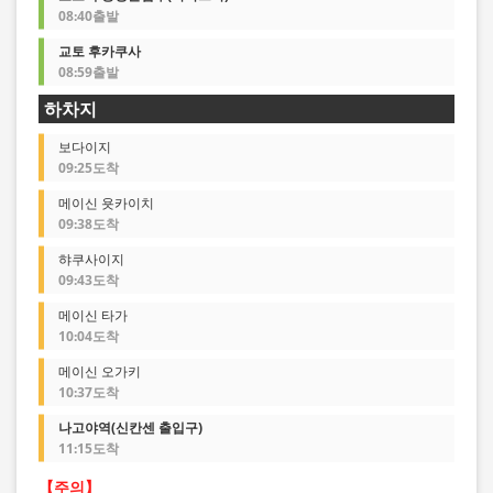
08:40출발
교토 후카쿠사
08:59출발
하차지
보다이지
09:25도착
메이신 욧카이치
09:38도착
햐쿠사이지
09:43도착
메이신 타가
10:04도착
메이신 오가키
10:37도착
나고야역(신칸센 출입구)
11:15도착
【주의】