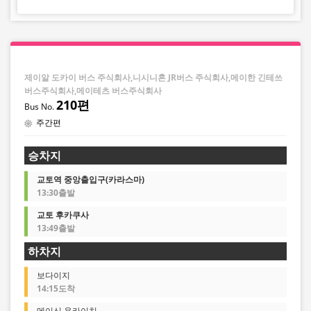
제이알 도카이 버스 주식회사,니시니혼 JR버스 주식회사,메이한 긴테쓰
버스주식회사,메이테츠 버스주식회사
210편
주간편
승차지
교토역 중앙출입구(카라스마)
13:30출발
교토 후카쿠사
13:49출발
하차지
보다이지
14:15도착
메이신 욧카이치