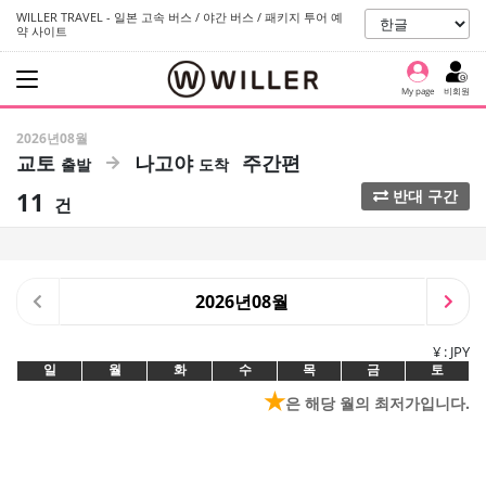
WILLER TRAVEL - 일본 고속 버스 / 야간 버스 / 패키지 투어 예
약 사이트
My page
비회원
2026년08월
교토
나고야
주간편
11
반대 구간
건
2026년08월
¥ : JPY
일
월
화
수
목
금
토
★
은 해당 월의 최저가입니다.