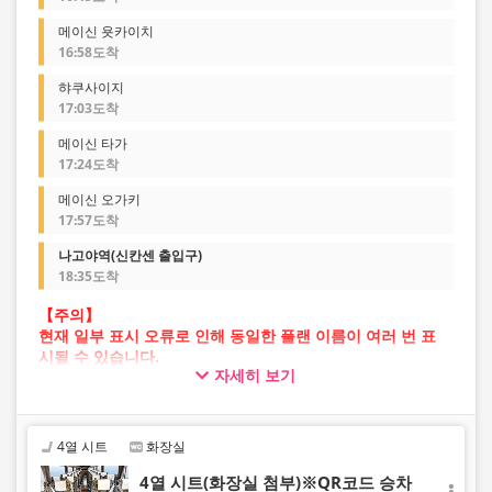
메이신 욧카이치
16:58도착
햐쿠사이지
17:03도착
메이신 타가
17:24도착
메이신 오가키
17:57도착
나고야역(신칸센 출입구)
18:35도착
【주의】
현재 일부 표시 오류로 인해 동일한 플랜 이름이 여러 번 표
시될 수 있습니다.
자세히 보기
이 경우 예약 진행 중 오류가 발생할 가능성이 있습니다.
불편을 드려 죄송하지만, 오류가 발생할 경우 다른 이미지의
플랜을 선택하여 예약해 주시기 바랍니다.
4열 시트
화장실
4열 시트(화장실 첨부)※QR코드 승차