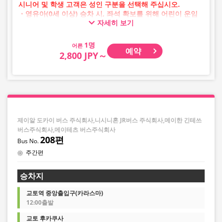
시니어 및 학생 고객은 성인 구분을 선택해 주십시오.
・영유아(0세 이상) 승차 시, 좌석 확보를 위해 어린이 운임
자세히 보기
승차권이 필요합니다.
영유아의 경우 어린이 구분을 선택해 주십시오.
어른
예약
・AM 1시~5시 사이에는 시스템 점검으로 인해 예약이 불가
2,800 JPY～
능합니다.
・재고 상황은 실시간 표시가 아닙니다.
※매진된 경우에도 잔여 수량이 표시될 수 있습니다.
・판매일 및 편별로 가격이 수시로 변동됩니다. 구매 시 판
매 가격을 확인한 후 예약해 주십시오.
・일부 취급하지 않는 정류장이 있을 수 있습니다.
제이알 도카이 버스 주식회사,니시니혼 JR버스 주식회사,메이한 긴테쓰
버스주식회사,메이테츠 버스주식회사
208편
주간편
승차지
교토역 중앙출입구(카라스마)
12:00출발
교토 후카쿠사