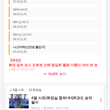
07:58도착
햐쿠사이지
08:03도착
메이신 타가
08:24도착
메이신 오가키
08:57도착
나고야역(신칸센 출입구)
09:35도착
【주의】
현재 일부 표시 오류로 인해 동일한 플랜 이름이 여러 번 표
시될 수 있습니다.
자세히 보기
이 경우 예약 진행 중 오류가 발생할 가능성이 있습니다.
불편을 드려 죄송하지만, 오류가 발생할 경우 다른 이미지의
플랜을 선택하여 예약해 주시기 바랍니다.
4열 시트
화장실
4열 시트(화장실 첨부)※QR코드 승차
필수
화장실
충전OK
좌석 지정