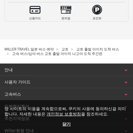
신용카드
편의점
포인트
WILLER TRAVEL 일본 버스 예약
교토
교토 출발 아이치 도착 버스
고속 버스/심야 버스 교토 출발 아이치 나고야 도착 주간편
안내
사용자 가이드
고속버스
일본현지투어
당 사이트의 이용을 계속함으로써, 쿠키의 사용에 동의하신걸 의미
합니다. 자세한 내용은
개인정보 보호방침
을 참조하세요.
추천지역정보
닫기
Willer회원 안내