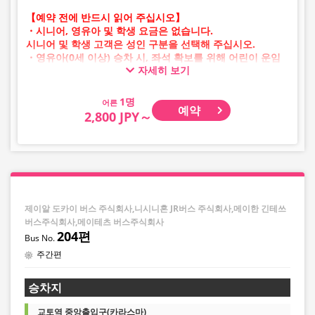
【예약 전에 반드시 읽어 주십시오】
・시니어, 영유아 및 학생 요금은 없습니다.
시니어 및 학생 고객은 성인 구분을 선택해 주십시오.
・영유아(0세 이상) 승차 시, 좌석 확보를 위해 어린이 운임
자세히 보기
승차권이 필요합니다.
영유아의 경우 어린이 구분을 선택해 주십시오.
어른
예약
・AM 1시~5시 사이에는 시스템 점검으로 인해 예약이 불가
2,800 JPY～
능합니다.
・재고 상황은 실시간 표시가 아닙니다.
※매진된 경우에도 잔여 수량이 표시될 수 있습니다.
・판매일 및 편별로 가격이 수시로 변동됩니다. 구매 시 판
매 가격을 확인한 후 예약해 주십시오.
・일부 취급하지 않는 정류장이 있을 수 있습니다.
제이알 도카이 버스 주식회사,니시니혼 JR버스 주식회사,메이한 긴테쓰
버스주식회사,메이테츠 버스주식회사
204편
주간편
승차지
교토역 중앙출입구(카라스마)