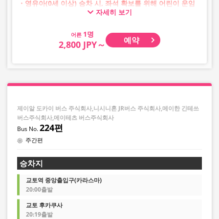
・영유아(0세 이상) 승차 시, 좌석 확보를 위해 어린이 운임
자세히 보기
승차권이 필요합니다.
영유아의 경우 어린이 구분을 선택해 주십시오.
어른
예약
・AM 1시~5시 사이에는 시스템 점검으로 인해 예약이 불가
2,800 JPY～
능합니다.
・재고 상황은 실시간 표시가 아닙니다.
※매진된 경우에도 잔여 수량이 표시될 수 있습니다.
・판매일 및 편별로 가격이 수시로 변동됩니다. 구매 시 판
매 가격을 확인한 후 예약해 주십시오.
・일부 취급하지 않는 정류장이 있을 수 있습니다.
제이알 도카이 버스 주식회사,니시니혼 JR버스 주식회사,메이한 긴테쓰
버스주식회사,메이테츠 버스주식회사
224편
주간편
승차지
교토역 중앙출입구(카라스마)
20:00출발
교토 후카쿠사
20:19출발