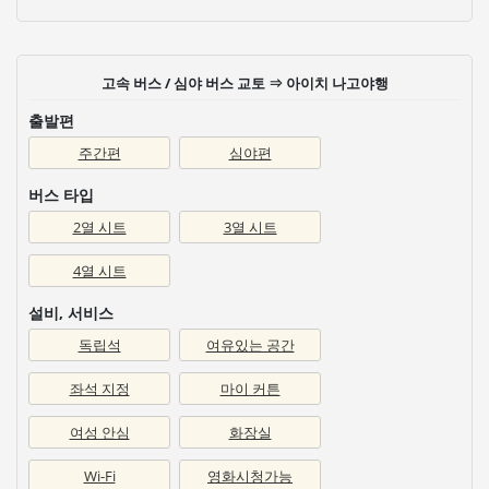
고속 버스 / 심야 버스 교토 ⇒ 아이치 나고야행
출발편
주간편
심야편
버스 타입
2열 시트
3열 시트
4열 시트
설비, 서비스
독립석
여유있는 공간
좌석 지정
마이 커튼
여성 안심
화장실
Wi-Fi
영화시청가능