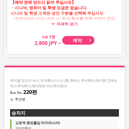
【예약 전에 반드시 읽어 주십시오】
・시니어, 영유아 및 학생 요금은 없습니다.
시니어 및 학생 고객은 성인 구분을 선택해 주십시오.
・영유아(0세 이상) 승차 시, 좌석 확보를 위해 어린이 운임
자세히 보기
승차권이 필요합니다.
영유아의 경우 어린이 구분을 선택해 주십시오.
어른
예약
・AM 1시~5시 사이에는 시스템 점검으로 인해 예약이 불가
2,800 JPY～
능합니다.
・재고 상황은 실시간 표시가 아닙니다.
※매진된 경우에도 잔여 수량이 표시될 수 있습니다.
・판매일 및 편별로 가격이 수시로 변동됩니다. 구매 시 판
매 가격을 확인한 후 예약해 주십시오.
・일부 취급하지 않는 정류장이 있을 수 있습니다.
제이알 도카이 버스 주식회사,니시니혼 JR버스 주식회사,메이한 긴테쓰
버스주식회사,메이테츠 버스주식회사
220편
주간편
승차지
교토역 중앙출입구(카라스마)
18:00출발