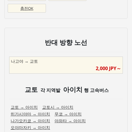
충전OK
반대 방향 노선
나고야
→
교토
2,000
JPY～
교토
아이치
각 지역발
행 고속버스
교토
→
아이치
교토시
→
아이치
히가시야마
→
아이치
무코
→
아이치
나가오카쿄
→
아이치
야와타
→
아이치
오야마자키
→
아이치