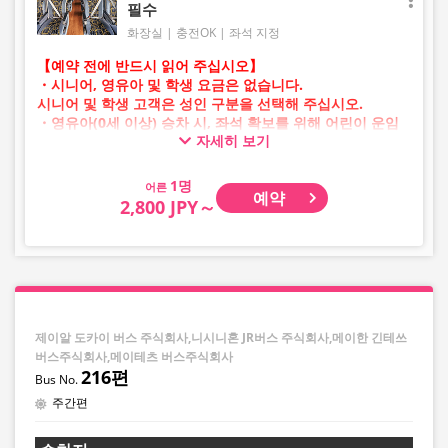
필수
화장실
충전OK
좌석 지정
【예약 전에 반드시 읽어 주십시오】
・시니어, 영유아 및 학생 요금은 없습니다.
시니어 및 학생 고객은 성인 구분을 선택해 주십시오.
・영유아(0세 이상) 승차 시, 좌석 확보를 위해 어린이 운임
자세히 보기
승차권이 필요합니다.
영유아의 경우 어린이 구분을 선택해 주십시오.
어른
예약
・AM 1시~5시 사이에는 시스템 점검으로 인해 예약이 불가
2,800 JPY～
능합니다.
・재고 상황은 실시간 표시가 아닙니다.
※매진된 경우에도 잔여 수량이 표시될 수 있습니다.
・판매일 및 편별로 가격이 수시로 변동됩니다. 구매 시 판
매 가격을 확인한 후 예약해 주십시오.
・일부 취급하지 않는 정류장이 있을 수 있습니다.
제이알 도카이 버스 주식회사,니시니혼 JR버스 주식회사,메이한 긴테쓰
버스주식회사,메이테츠 버스주식회사
216편
주간편