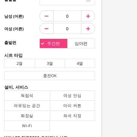
남성 (어른)
여성 (어른)
출발편
주간편
심야편
시트 타입
2열
3열
4열
충전OK
설비, 서비스
독립석
여성 안심
여유있는 공간
마이 커튼
화장실
좌석 지정
Wi-Fi