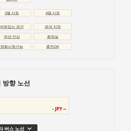
3열 시트
4열 시트
여유있는 공간
좌석 지정
여성 안심
화장실
영화시청가능
충전OK
 방향 노선
-
JPY～
타 버스 노선