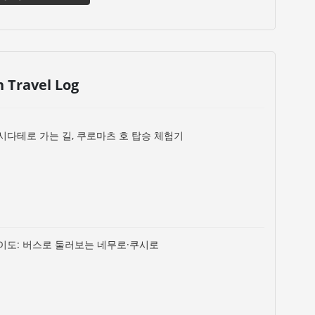
n Travel Log
시다테로 가는 길, 쿠로마츠 호 탑승 체험기
이도: 버스로 둘러보는 네무로·쿠시로