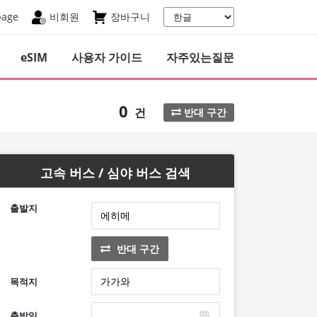
page
비회원
장바구니
eSIM
사용자 가이드
자주있는질문
0
건
반대 구간
고속 버스 / 심야 버스 검색
출발지
반대 구간
목적지
출발일