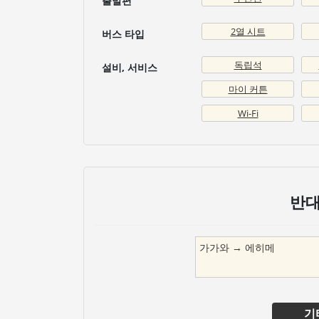
출발편
2열 시트
버스 타입
독립석
설비, 서비스
마이 커튼
Wi-Fi
반대
가가와
→
에히메
기