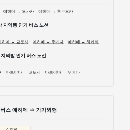
에히메 → 오사카
에히메 → 후쿠오카
각 지역행 인기 버스 노선
에히메 → 교토시
에히메 → 우메다
에히메 → 하카타
 지역발 인기 버스 노선
쿠
마츠야마 → 교토시
마츠야마 → 우메다
야 버스 에히메 ⇒ 가가와행
심야편