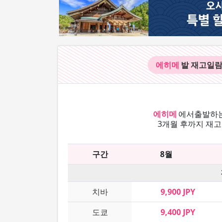
에히메
발 재고
일
에히메
에서
출발하는
3개월 후까지 재고
구간
8월
치바
9,900 JPY
도쿄
9,400 JPY