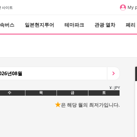
My 
예약 사이트
속버스
일본현지투어
테마파크
관광 열차
페리
026년08월
¥ : JPY
수
목
금
토
★
은 해당 월의 최저가입니다.