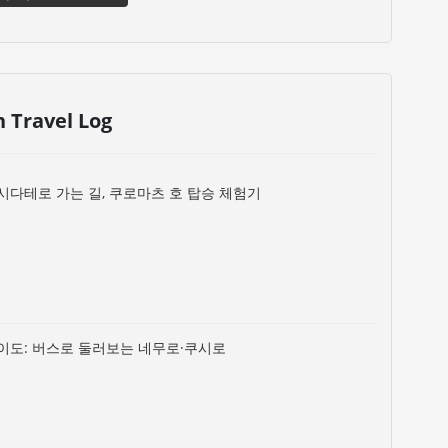
n Travel Log
시다테로 가는 길, 쿠로마츠 호 탑승 체험기
이도: 버스로 둘러보는 네무로·쿠시로