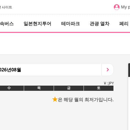
My 
예약 사이트
속버스
일본현지투어
테마파크
관광 열차
페리
026년08월
¥ : JPY
수
목
금
토
★
은 해당 월의 최저가입니다.