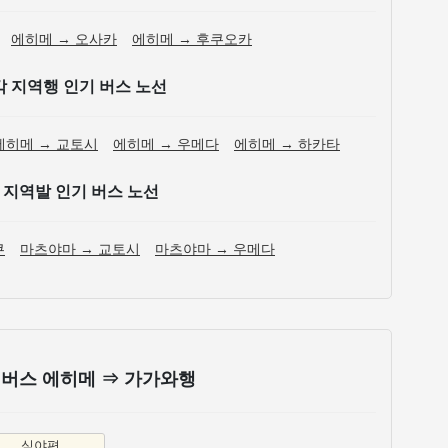
에히메 → 오사카
에히메 → 후쿠오카
각 지역행 인기 버스 노선
에히메 → 교토시
에히메 → 우메다
에히메 → 하카타
 지역발 인기 버스 노선
쿠
마츠야마 → 교토시
마츠야마 → 우메다
야 버스 에히메 ⇒ 가가와행
심야편