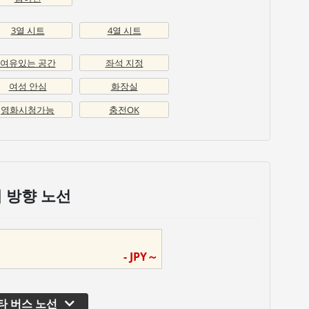
3열 시트
4열 시트
여유있는 공간
좌석 지정
여성 안심
화장실
영화시청가능
충전OK
 방향 노선
-
JPY～
타 버스 노선