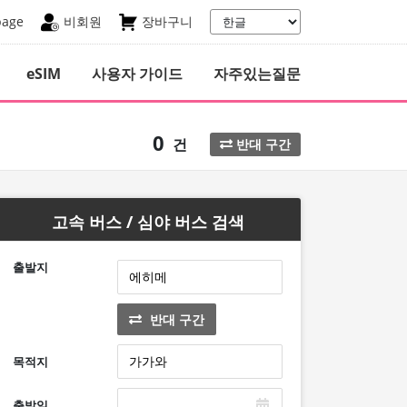
page
비회원
장바구니
eSIM
사용자 가이드
자주있는질문
0
건
반대 구간
고속 버스 / 심야 버스 검색
출발지
반대 구간
목적지
출발일