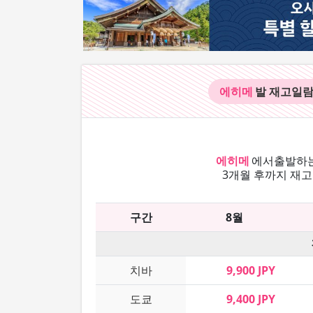
에히메
발 재고
일
에히메
에서
출발하는
3개월 후까지 재고
구간
8월
치바
9,900 JPY
도쿄
9,400 JPY