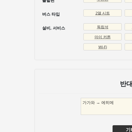
출발편
2열 시트
버스 타입
독립석
설비, 서비스
마이 커튼
Wi-Fi
반대
가가와
→
에히메
기