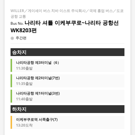
WILLER／게이세이 버스 치바 이스트 주식회사／국제 흥업 버스／도쿄
공항 교통
나리타 셔틀 이케부쿠로~나리타 공항선
WK8203편
주간편
승차지
나리타공항 제3터미널（6）
11:30출발
나리타공항 제2터미널(7번)
11:35출발
나리타공항 제1터미널(3번)
11:40출발
하차지
이케부쿠로역 서쪽출구(7)
13:20도착