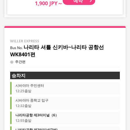
예약
1,900 JPY～
WILLER EXPRESS
나리타 셔틀 신키바~나리타 공항선
WK8401편
주간편
승차지
시바야마 주민센터
12:25출발
시바야마 중학교 입구
12:32출발
나리타공항 제3터미널（6）
12:55출발
나리타공항 제2터미널(7번)