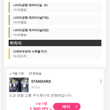
나리타공항 제3터미널（6）
14:30출발
나리타공항 제2터미널(7번)
14:35출발
나리타공항 제1터미널(3번)
14:40출발
하차지
이케부쿠로역 서쪽출구(7)
16:20도착
4열 시트
화장실
STANDARD
화장실
도쿄 공항 교통 주식회사의 운행편입니다.
어른
예약
1,900 JPY～