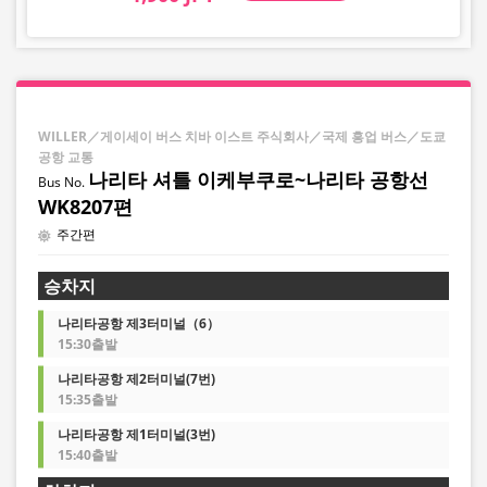
WILLER／게이세이 버스 치바 이스트 주식회사／국제 흥업 버스／도쿄
공항 교통
나리타 셔틀 이케부쿠로~나리타 공항선
WK8207편
주간편
승차지
나리타공항 제3터미널（6）
15:30출발
나리타공항 제2터미널(7번)
15:35출발
나리타공항 제1터미널(3번)
15:40출발