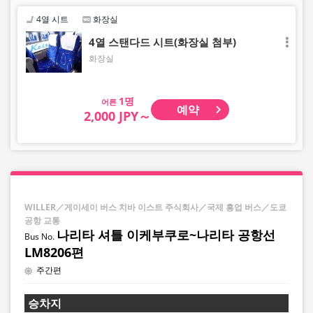
4열 시트
화장실
4열 스탠다드 시트(화장실 첨부)
화장실
어른
예약
2,000 JPY～
WILLER／게이세이 버스 치바 이스트 주식회사／국제 흥업 버스／도쿄
공항 교통
나리타 셔틀 이케부쿠로~나리타 공항선
LM8206편
주간편
승차지