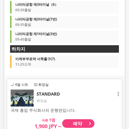
나리타공항 제3터미널（6）
09:30출발
나리타공항 제2터미널(7번)
09:35출발
나리타공항 제1터미널(3번)
09:40출발
하차지
이케부쿠로역 서쪽출구(7)
11:25도착
4열 시트
화장실
STANDARD
화장실
국제 흥업 주식회사의 운행편입니다.
어른
예약
1,900 JPY～