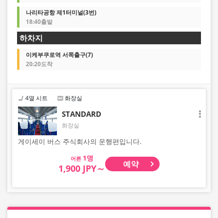
나리타공항 제1터미널(3번)
18:40출발
하차지
이케부쿠로역 서쪽출구(7)
20:20도착
4열 시트
화장실
STANDARD
화장실
게이세이 버스 주식회사의 운행편입니다.
어른
예약
1,900 JPY～