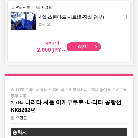
4열 시트
화장실
4열 스탠다드 시트(화장실 첨부)
화장실
어른
예약
2,000 JPY～
WILLER／게이세이 버스 치바 이스트 주식회사／국제 흥업 버스／도쿄
공항 교통
나리타 셔틀 이케부쿠로~나리타 공항선
KK8202편
주간편
승차지