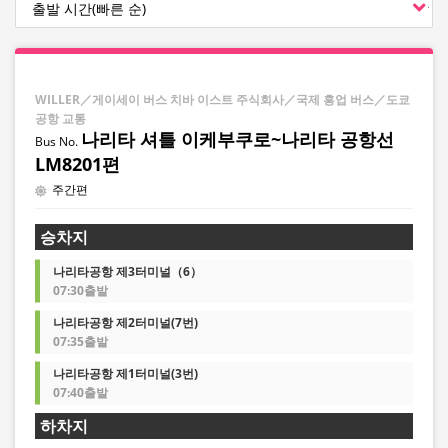
WILLER／게이세이 버스 치바 이스트 주식회사／국제 흥업 버스／도쿄
공항 교통
나리타 셔틀 이케부쿠로~나리타 공항선
LM8201편
주간편
승차지
나리타공항 제3터미널（6）
07:30출발
나리타공항 제2터미널(7번)
07:35출발
나리타공항 제1터미널(3번)
07:40출발
하차지