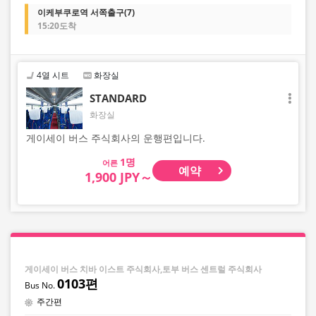
이케부쿠로역 서쪽출구(7)
15:20도착
4열 시트
화장실
STANDARD
화장실
게이세이 버스 주식회사의 운행편입니다.
어른
예약
1,900 JPY～
게이세이 버스 치바 이스트 주식회사,토부 버스 센트럴 주식회사
0103편
주간편