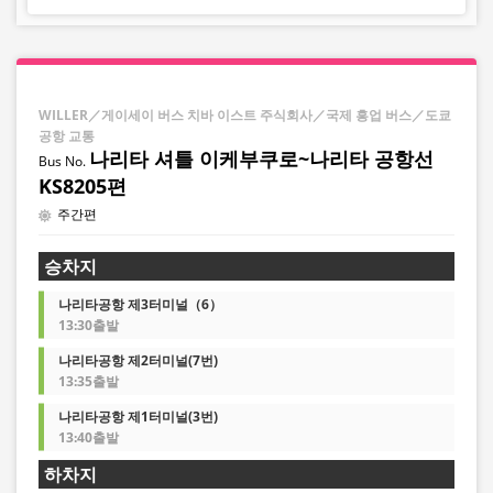
WILLER／게이세이 버스 치바 이스트 주식회사／국제 흥업 버스／도쿄
공항 교통
나리타 셔틀 이케부쿠로~나리타 공항선
KS8205편
주간편
승차지
나리타공항 제3터미널（6）
13:30출발
나리타공항 제2터미널(7번)
13:35출발
나리타공항 제1터미널(3번)
13:40출발
하차지