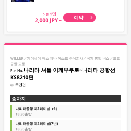
어른
예약
2,000 JPY～
WILLER／게이세이 버스 치바 이스트 주식회사／국제 흥업 버스／도쿄
공항 교통
나리타 셔틀 이케부쿠로~나리타 공항선
KS8210편
주간편
승차지
나리타공항 제3터미널（6）
18:30출발
나리타공항 제2터미널(7번)
18:35출발