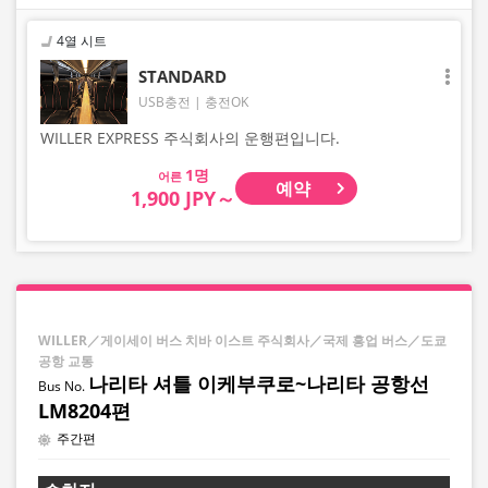
4열 시트
STANDARD
USB충전
충전OK
WILLER EXPRESS 주식회사의 운행편입니다.
어른
예약
1,900 JPY～
WILLER／게이세이 버스 치바 이스트 주식회사／국제 흥업 버스／도쿄
공항 교통
나리타 셔틀 이케부쿠로~나리타 공항선
LM8204편
주간편