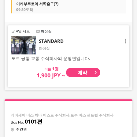
이케부쿠로역 서쪽출구(7)
09:30도착
4열 시트
화장실
STANDARD
화장실
도쿄 공항 교통 주식회사의 운행편입니다.
어른
예약
1,900 JPY～
게이세이 버스 치바 이스트 주식회사,토부 버스 센트럴 주식회사
0101편
주간편