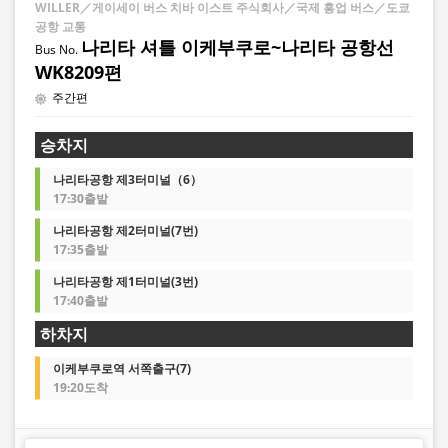
WILLER／게이세이 버스 치바 이스트 주식회사／국제 흥업 버스／도쿄
공항 교통
나리타 셔틀 이케부쿠로~나리타 공항선
WK8209편
주간편
승차지
나리타공항 제3터미널（6）
17:30출발
나리타공항 제2터미널(7번)
17:35출발
나리타공항 제1터미널(3번)
17:40출발
하차지
이케부쿠로역 서쪽출구(7)
19:20도착