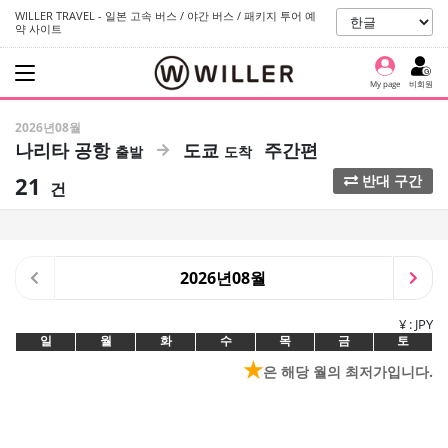
WILLER TRAVEL - 일본 고속 버스 / 야간 버스 / 패키지 투어 예
약 사이트
My page
비회원
2026년08월
나리타 공항
도쿄
주간편
21
반대 구간
건
2026년08월
¥ : JPY
일
월
화
수
목
금
토
★
은 해당 월의 최저가입니다.