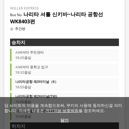
WILLER EXPRESS
나리타 셔틀 신키바~나리타 공항선
WK8403편
주간편
승차지
시바야마 주민센터
18:25출발
시바야마 중학교 입구
18:32출발
나리타공항 제3터미널（6）
18:55출발
나리타공항 제2터미널(7번)
19:00출발
당 사이트의 이용을 계속함으로써, 쿠키의 사용에 동의하신걸 의미
합니다. 자세한 내용은
개인정보 보호방침
을 참조하세요.
나리타공항 제1터미널(3번)
19:05출발
닫기
하차지