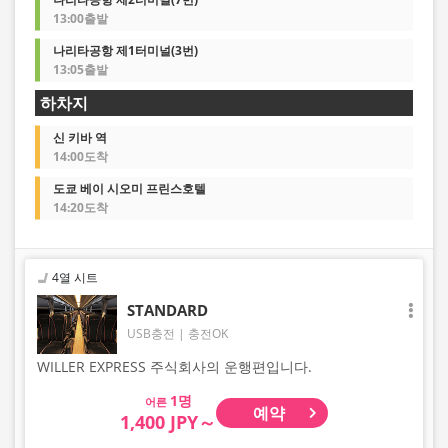
13:00출발
나리타공항 제1터미널(3번)
13:05출발
하차지
신 키바 역
14:00도착
도쿄 베이 시오미 프린스호텔
14:20도착
4열 시트
STANDARD
USB충전
충전OK
WILLER EXPRESS 주식회사의 운행편입니다.
어른
예약
1,400 JPY～