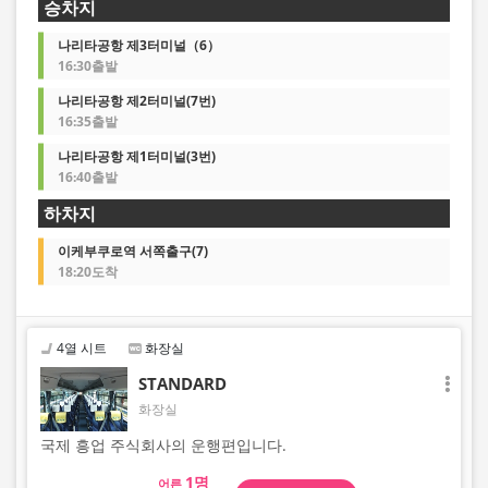
승차지
나리타공항 제3터미널（6）
16:30출발
나리타공항 제2터미널(7번)
16:35출발
나리타공항 제1터미널(3번)
16:40출발
하차지
이케부쿠로역 서쪽출구(7)
18:20도착
4열 시트
화장실
STANDARD
화장실
국제 흥업 주식회사의 운행편입니다.
어른