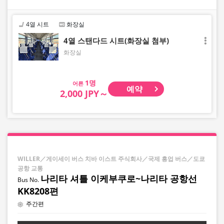
・공항 방면: 전날 오후 10시까지
4열 시트
화장실
4열 스탠다드 시트(화장실 첨부)
화장실
어른
예약
2,000 JPY～
WILLER／게이세이 버스 치바 이스트 주식회사／국제 흥업 버스／도쿄
공항 교통
나리타 셔틀 이케부쿠로~나리타 공항선
KK8208편
주간편