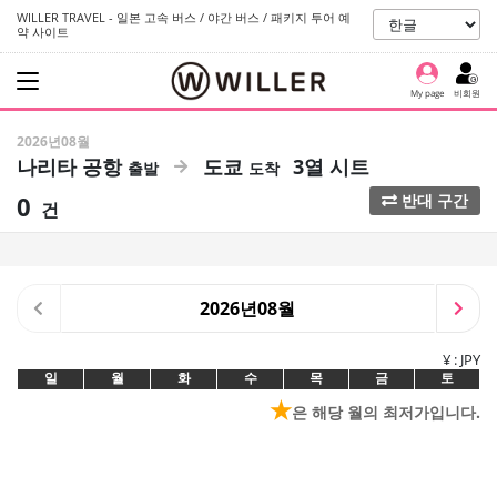
WILLER TRAVEL - 일본 고속 버스 / 야간 버스 / 패키지 투어 예
약 사이트
My page
비회원
2026년08월
나리타 공항
도쿄
3열 시트
0
반대 구간
건
2026년08월
¥ : JPY
일
월
화
수
목
금
토
★
은 해당 월의 최저가입니다.