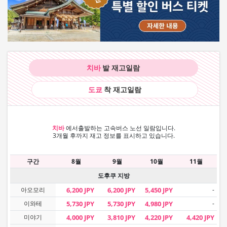
치바
발 재고
일람
도쿄
착 재고
일람
치바
에서
출발하는 고속버스 노선 일람입니다.
3개월 후까지 재고 정보를 표시하고 있습니다.
구간
8월
9월
10월
11월
도후쿠 지방
아오모리
6,200 JPY
6,200 JPY
5,450 JPY
-
이와테
5,730 JPY
5,730 JPY
4,980 JPY
-
미야기
4,000 JPY
3,810 JPY
4,220 JPY
4,420 JPY