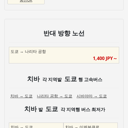
반대 방향 노선
도쿄
→
나리타 공항
1,400
JPY～
치바
도쿄
각 지역발
행 고속버스
치바
→
도쿄
나리타 공항
→
도쿄
시바야마
→
도쿄
치바
도쿄
발
각 지역행 버스 최저가
치바
→
도쿄
치바
→
이케부쿠로