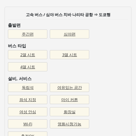
고속 버스 / 심야 버스 치바 나리타 공항 ⇒ 도쿄행
출발편
주간편
심야편
버스 타입
2열 시트
3열 시트
4열 시트
설비, 서비스
독립석
여유있는 공간
좌석 지정
마이 커튼
여성 안심
화장실
Wi-Fi
영화시청가능
충전OK