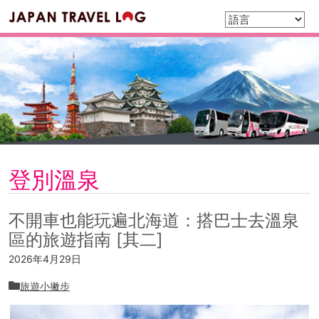
登別溫泉
不開車也能玩遍北海道：搭巴士去溫泉
區的旅遊指南 [其二]
2026年4月29日
旅遊小撇步