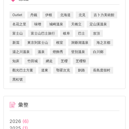
Outlet
丹鐵
伊根
北海道
北見
吉卜力美術館
名花之里
味噌
城崎溫泉
天橋立
定山溪溫泉
富士山
富士山巴士旅行
岐阜
巴士
攻頂
新瀉
東京到富士山
根室
洞爺湖溫泉
海之京都
湯之川溫泉
溫泉
燈飾秀
登別溫泉
白川鄉
知床
竹田城
網走
芝櫻
芝櫻祭
觀光巴士方案
道東
鄂霍次克
釧路
長島度假村
黑松號
彙整
2026
(6)
2025
(1)