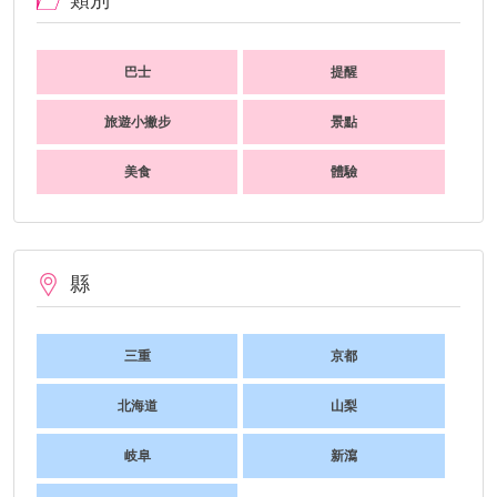
巴士
提醒
旅遊小撇步
景點
美食
體驗
縣
三重
京都
北海道
山梨
岐阜
新瀉