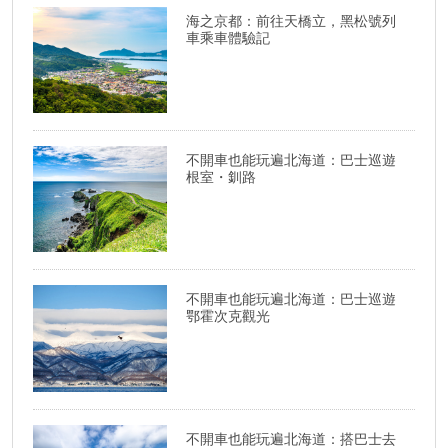
海之京都：前往天橋立，黑松號列
車乘車體驗記
不開車也能玩遍北海道：巴士巡遊
根室・釧路
不開車也能玩遍北海道：巴士巡遊
鄂霍次克觀光
不開車也能玩遍北海道：搭巴士去