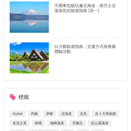
不開車也能玩遍北海道：搭巴士去
溫泉區的旅遊指南 [其一]
白川鄉旅遊指南：交通方式與推薦
體驗活動
標籤
Outlet
丹鐵
伊根
北海道
北見
吉卜力美術館
名花之里
味噌
城崎溫泉
天橋立
定山溪溫泉