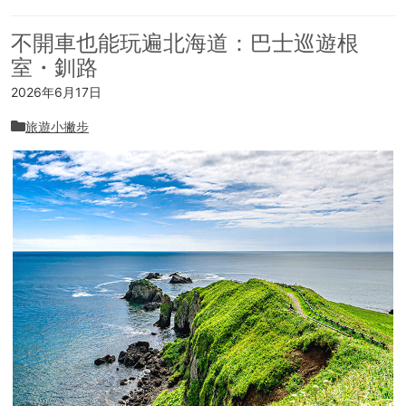
不開車也能玩遍北海道：巴士巡遊根
室・釧路
2026年6月17日
旅遊小撇步