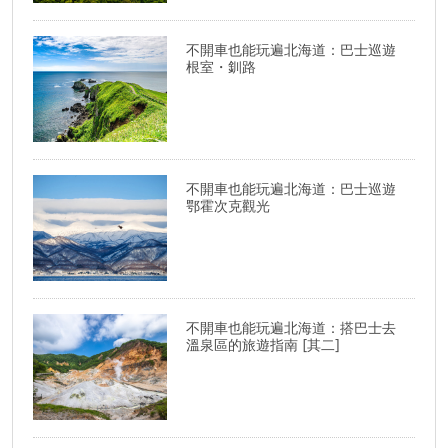
不開車也能玩遍北海道：巴士巡遊
根室・釧路
不開車也能玩遍北海道：巴士巡遊
鄂霍次克觀光
不開車也能玩遍北海道：搭巴士去
溫泉區的旅遊指南 [其二]