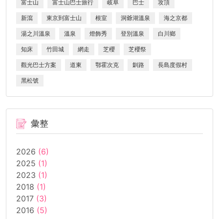
富士山
富士山巴士旅行
岐阜
巴士
攻頂
新瀉
東京到富士山
根室
洞爺湖溫泉
海之京都
湯之川溫泉
溫泉
燈飾秀
登別溫泉
白川鄉
知床
竹田城
網走
芝櫻
芝櫻祭
觀光巴士方案
道東
鄂霍次克
釧路
長島度假村
黑松號
彙整
2026
(6)
2025
(1)
2023
(1)
2018
(1)
2017
(3)
2016
(5)