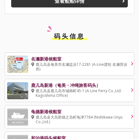
查看船舶详情
码头信息
名濑新港候船室
鹿儿岛县奄美市名濑盐浜17-2281 (A-Line渡轮 名濑营业
所)
鹿儿岛新港（奄美・冲绳旅客码头）
鹿儿岛县鹿儿岛市城南町45-1 (A-Line Ferry Co.,Ltd.
Kagoshima Office)
龟德新港候船室
鹿儿岛县大岛郡德之岛町龟津7784 (Nishikawa Unyu
Co.,Ltd.)
和泊港码头候船室