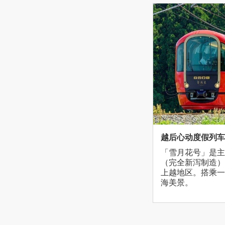
越后心动度假列车
「雪月花号」是主打「al
（完全新泻制造）
上越地区。搭乘一
海美景。