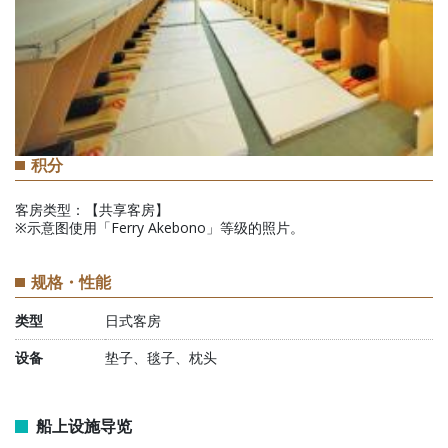
积分
客房类型：【共享客房】
※示意图使用「Ferry Akebono」等级的照片。
规格・性能
类型
日式客房
设备
垫子、毯子、枕头
船上设施导览