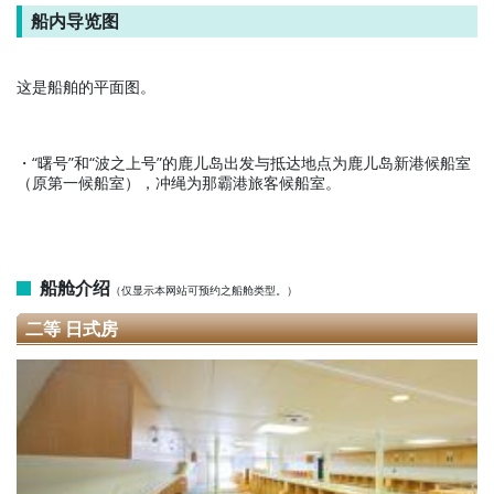
船内导览图
这是船舶的平面图。
・“曙号”和“波之上号”的鹿儿岛出发与抵达地点为鹿儿岛新港候船室
（原第一候船室），冲绳为那霸港旅客候船室。
船舱介绍
（仅显示本网站可预约之船舱类型。）
二等 日式房