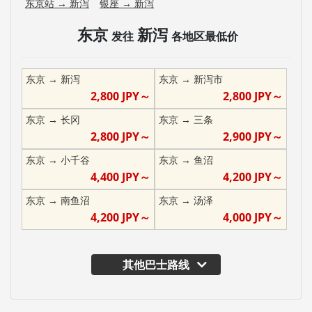
东京站
→
新泻
银座
→
新泻
东京
新泻
发往
各地区最低价
东京
→
新泻
东京
→
新泻市
2,800
JPY～
2,800
JPY～
东京
→
长冈
东京
→
三条
2,800
JPY～
2,900
JPY～
东京
→
小千谷
东京
→
鱼沼
4,400
JPY～
4,200
JPY～
东京
→
南鱼沼
东京
→
汤泽
4,200
JPY～
4,000
JPY～
其他巴士路线