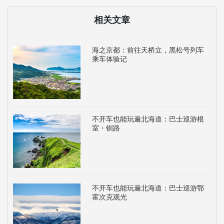
相关文章
海之京都：前往天桥立，黑松号列车
乘车体验记
不开车也能玩遍北海道：巴士巡游根
室・钏路
不开车也能玩遍北海道：巴士巡游鄂
霍次克观光