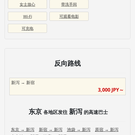
女士放心
带洗手间
Wi-Fi
可观看电影
可充电
反向路线
新泻
→
新宿
3,000
JPY～
东京
新泻
各地区发往
的高速巴士
东京
→
新泻
新宿
→
新泻
池袋
→
新泻
原宿
→
新泻