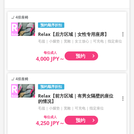
4排座椅
预约顺序折扣
Relax【后方区域｜女性专用座席】
毛毯
小腿垫
宽敞
女士放心
可充电
指定座位
成人
预约
4,000 JPY～
4排座椅
预约顺序折扣
Relax【前方区域｜有男女隔壁的座位
的情况】
毛毯
小腿垫
宽敞
可充电
指定座位
成人
预约
4,250 JPY～