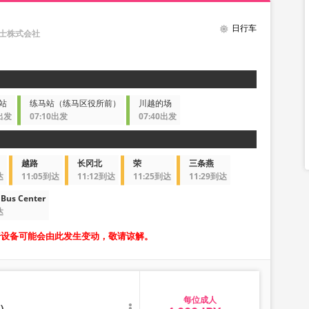
日行车
巴士株式会社
站
练马站（练马区役所前）
川越的场
0出发
07:10出发
07:40出发
越路
长冈北
荣
三条燕
达
11:05到达
11:12到达
11:25到达
11:29到达
Bus Center
达
椅设备可能会由此发生变动，敬请谅解。
成人
）