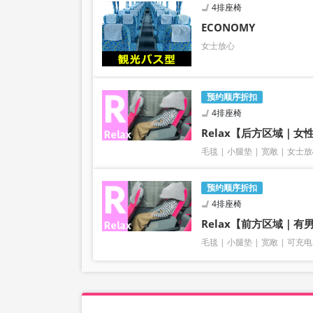
4排座椅
ECONOMY
女士放心
预约顺序折扣
4排座椅
Relax【后方区域｜女
毛毯
小腿垫
宽敞
女士放
预约顺序折扣
4排座椅
Relax【前方区域｜
毛毯
小腿垫
宽敞
可充电