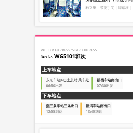
独立座
带洗手间
脚踏板
WILLER EXPRESS/STAR EXPRESS
WG5101班次
上车地点
东京车站JR巴士总站 乘车处
新宿车站南出口
06:50出发
07:30出发
下车地点
燕三条车站三条出口
新泻车站南出口
12:55到达
13:40到达