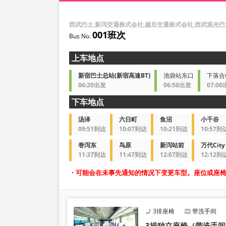
西武巴士,新泻交通株式会社,越后交通株式会社,西武观光
001班次
上车地点
新宿巴士总站(新宿高速BT)
池袋站东口
下落合
06:20出发
06:50出发
07:0
下车地点
汤泽
六日町
鱼沼
小千谷
09:51到达
10:07到达
10:21到达
10:57到
巻泻东
鸟原
新泻站前
万代City 
11:37到达
11:47到达
12:07到达
12:12到
・可能会在未事先通知的情况下变更车型。座位或座
3排座椅
带洗手间
3排独立座椅（带洗手间