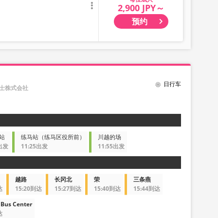
2,900 JPY～
预约
日行车
巴士株式会社
站
练马站（练马区役所前）
川越的场
5出发
11:25出发
11:55出发
越路
长冈北
荣
三条燕
达
15:20到达
15:27到达
15:40到达
15:44到达
Bus Center
达