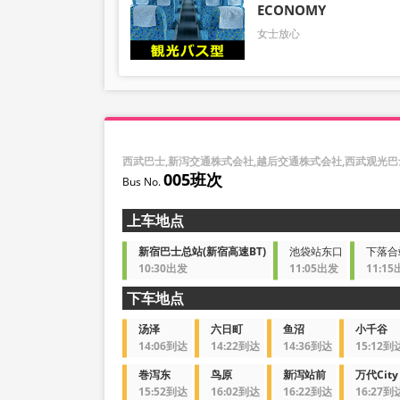
ECONOMY
女士放心
西武巴士,新泻交通株式会社,越后交通株式会社,西武观光
005班次
上车地点
新宿巴士总站(新宿高速BT)
池袋站东口
下落合
10:30出发
11:05出发
11:1
下车地点
汤泽
六日町
鱼沼
小千谷
14:06到达
14:22到达
14:36到达
15:12到
巻泻东
鸟原
新泻站前
万代City 
15:52到达
16:02到达
16:22到达
16:27到