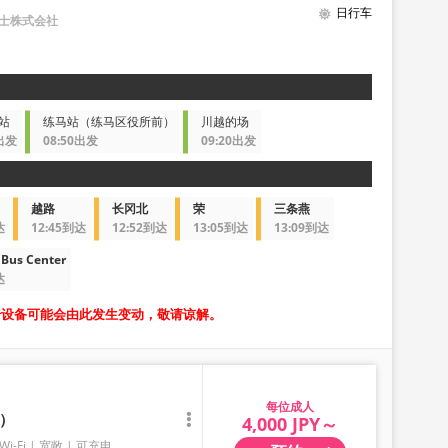
日行车
巴士株式会社
站
练马站（练马区役所前）
川越的场
0出发
08:50出发
09:20出发
越路
长冈北
荣
三条燕
达
12:45到达
12:52到达
13:05到达
13:09到达
Bus Center
达
椅设备可能会由此发生变动，敬请谅解。
成人
）
4,000 JPY～
Wi-Fi
宽敞
可充电