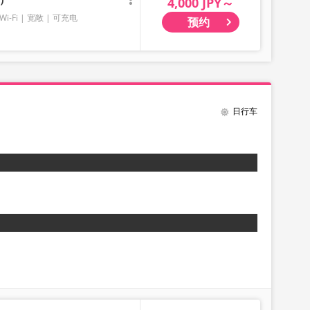
4,000 JPY～
Wi-Fi
宽敞
可充电
预约
日行车