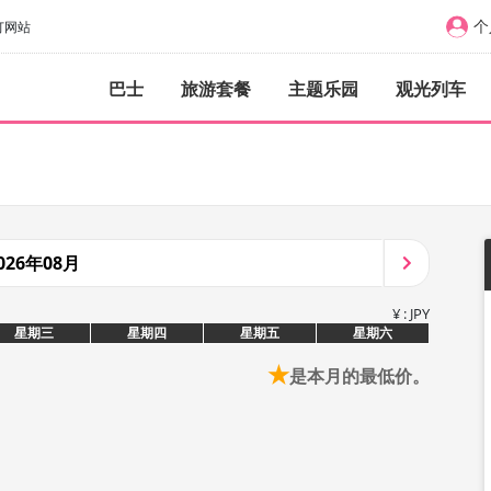
个
订网站
巴士
旅游套餐
主题乐园
观光列车
026年08月
¥ : JPY
星期三
星期四
星期五
星期六
★
是本月的最低价。