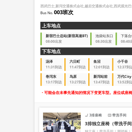
西武巴士,新泻交通株式会社,越后交通株式会社,西武观光
003班次
上车地点
新宿巴士总站(新宿高速BT)
池袋站东口
下落合
08:00出发
08:30出发
08:4
下车地点
汤泽
六日町
鱼沼
小千谷
11:31到达
11:47到达
12:01到达
12:37到
巻泻东
鸟原
新泻站前
万代City 
13:17到达
13:27到达
13:47到达
13:52到
・可能会在未事先通知的情况下变更车型。座位或座
3排座椅
带洗手间
3排独立座椅（带洗手间
独立座
带洗手间
脚踏板