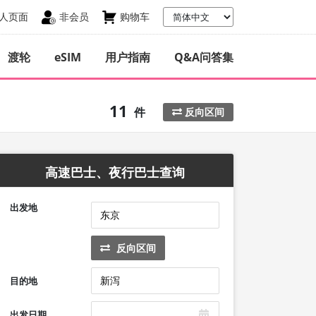
人页面
非会员
购物车
渡轮
eSIM
用户指南
Q&A问答集
11
件
反向区间
高速巴士、夜行巴士查询
出发地
反向区间
目的地
出发日期