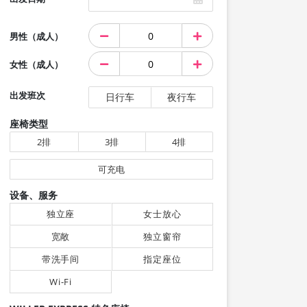
男性（成人）
女性（成人）
出发班次
日行车
夜行车
座椅类型
2排
3排
4排
可充电
设备、服务
独立座
女士放心
宽敞
独立窗帘
带洗手间
指定座位
Wi-Fi