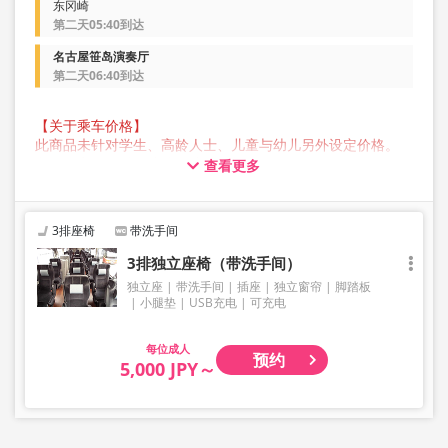
东冈崎
第二天05:40到达
名古屋笹岛演奏厅
第二天06:40到达
【关于乘车价格】
此商品未针对学生、高龄人士、儿童与幼儿另外设定价格。
所有顾客预约时均请选择成人价格。
查看更多
【关于行李】
JAM JAM EXPRESS 营运的巴士行李箱中可存放的行李最大尺
寸，三边总长不超过 160 公分，重量不超过 10 公斤，每人
3排座椅
带洗手间
限定一件。超过此尺寸的行李不能带上车或存放在后行李箱
中，因此敬请提前自行委托业者托运。
3排独立座椅（带洗手间）
请注意，如果您携带的行李超出规范，您将被拒绝乘车，并
独立座
带洗手间
插座
独立窗帘
脚踏板
需支付取消费用。
小腿垫
USB充电
可充电
我们不接受乐器、自行车、滑雪板、易碎物品、危险物品、
贵重物品或宠物等大件行李，敬请理解与见谅。
成人
预约
5,000 JPY～