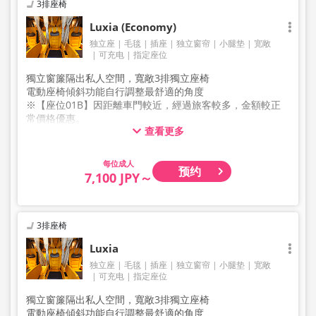
3排座椅
Luxia (Economy)
独立座
毛毯
插座
独立窗帘
小腿垫
宽敞
可充电
指定座位
獨立窗簾隔出私人空間，寬敞3排獨立座椅
電動座椅傾斜功能自行調整最舒適的角度
※【座位01B】因距離車門較近，經過旅客較多，金額較正
常價格優惠。
查看更多
※【座位07C】因距離緊急逃生口較近，座椅傾斜角度較為
受限，金額較正常價格優惠。
成人
预约
7,100 JPY～
3排座椅
Luxia
独立座
毛毯
插座
独立窗帘
小腿垫
宽敞
可充电
指定座位
獨立窗簾隔出私人空間，寬敞3排獨立座椅
電動座椅傾斜功能自行調整最舒適的角度