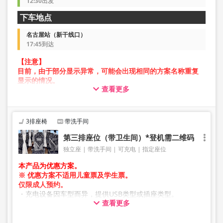
12:30出发
下车地点
名古屋站（新干线口）
17:45到达
【注意】
目前，由于部分显示异常，可能会出现相同的方案名称重复
显示的情况。
查看更多
在此情况下，预约操作过程中可能会发生错误。
给您带来不便，敬请谅解。如出现错误提示，请从不同图片
的方案进行预约。
3排座椅
带洗手间
第三排座位（带卫生间）*登机需二维码
独立座
带洗手间
可充电
指定座位
本产品为优惠方案。
※ 优惠方案不适用儿童票及学生票。
仅限成人预约。
・充电设备因车型而异，提供USB类型或插座类型。
查看更多
・因加班车或车辆检修等原因，车辆及座位规格可能在未提
前通知的情况下发生变更。敬请谅解。