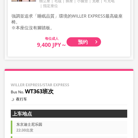
独立座
毛毯
插座
小腿垫
宽敞
可充电
指定座位
強調並追求「睡眠品質」環境的WILLER EXPRESS最高級座
椅。
※本座位沒有腳踏板。
成人
预约
9,400 JPY～
WILLER EXPRESS/STAR EXPRESS
WT363班次
夜行车
上车地点
东京迪士尼乐园
22:30出发