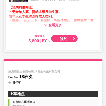
【预约前请阅读】
・无老年人票、婴幼儿票及学生票。
老年人及学生请选择成人类别。
・婴幼儿（0岁以上）乘车时，为确保座位，需要购买儿童
查看更多
票。
婴幼儿请选择儿童类别。
成人
预约
・凌晨1点至5点期间因系统维护，无法进行预约。
5,800 JPY～
・库存情况并非实时显示。
※即使售罄，也可能仍显示剩余数量。
・价格会根据销售日期及班次随时变动。
预约前请确认购买时的销售价格。
・部分站点可能无法办理乘降服务。
JR东海巴士有限公司,JR巴士关东有限公司
13班次
日行车
上车地点
东京站八重洲南口