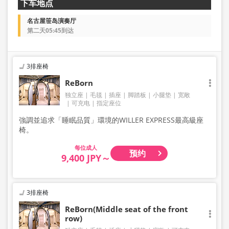
下车地点
名古屋笹岛演奏厅
第二天05:45到达
3排座椅
ReBorn
独立座
毛毯
插座
脚踏板
小腿垫
宽敞
可充电
指定座位
強調並追求「睡眠品質」環境的WILLER EXPRESS最高級座
椅。
成人
预约
9,400 JPY～
3排座椅
ReBorn(Middle seat of the front
row)