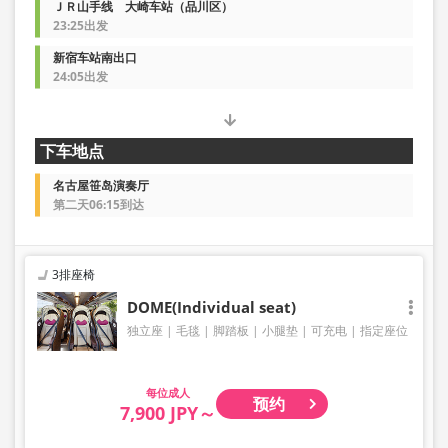
ＪＲ山手线 大崎车站（品川区）
23:25出发
新宿车站南出口
24:05出发
下车地点
名古屋笹岛演奏厅
第二天06:15到达
3排座椅
DOME(Individual seat)
独立座
毛毯
脚踏板
小腿垫
可充电
指定座位
成人
预约
7,900 JPY～