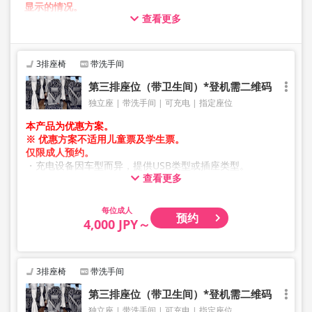
显示的情况。
查看更多
在此情况下，预约操作过程中可能会发生错误。
给您带来不便，敬请谅解。如出现错误提示，请从不同图片
的方案进行预约。
3排座椅
带洗手间
第三排座位（带卫生间）*登机需二维码
独立座
带洗手间
可充电
指定座位
本产品为优惠方案。
※ 优惠方案不适用儿童票及学生票。
仅限成人预约。
・充电设备因车型而异，提供USB类型或插座类型。
查看更多
・因加班车或车辆检修等原因，车辆及座位规格可能在未提
前通知的情况下发生变更。敬请谅解。
成人
预约
4,000 JPY～
3排座椅
带洗手间
第三排座位（带卫生间）*登机需二维码
独立座
带洗手间
可充电
指定座位