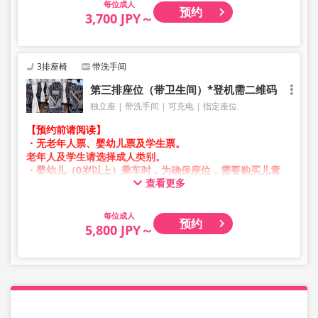
成人
预约
3,700 JPY～
3排座椅
带洗手间
第三排座位（带卫生间）*登机需二维码
独立座
带洗手间
可充电
指定座位
【预约前请阅读】
・无老年人票、婴幼儿票及学生票。
老年人及学生请选择成人类别。
・婴幼儿（0岁以上）乘车时，为确保座位，需要购买儿童
查看更多
票。
婴幼儿请选择儿童类别。
成人
预约
・凌晨1点至5点期间因系统维护，无法进行预约。
5,800 JPY～
・库存情况并非实时显示。
※即使售罄，也可能仍显示剩余数量。
・价格会根据销售日期及班次随时变动。
预约前请确认购买时的销售价格。
・部分站点可能无法办理乘降服务。