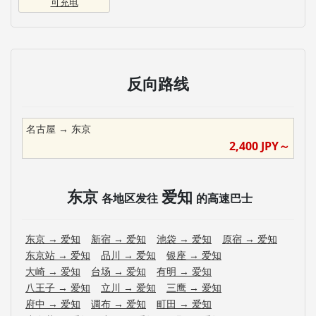
可充电
反向路线
名古屋
→
东京
2,400
JPY～
东京
爱知
各地区发往
的高速巴士
东京
→
爱知
新宿
→
爱知
池袋
→
爱知
原宿
→
爱知
东京站
→
爱知
品川
→
爱知
银座
→
爱知
大崎
→
爱知
台场
→
爱知
有明
→
爱知
八王子
→
爱知
立川
→
爱知
三鹰
→
爱知
府中
→
爱知
调布
→
爱知
町田
→
爱知