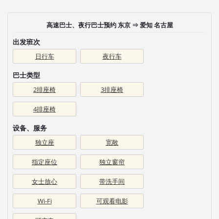
高速巴士、夜行巴士预约 东京 ⇒ 爱知 名古屋
出发班次
日行车
夜行车
巴士类型
2排座椅
3排座椅
4排座椅
设备、服务
独立座
宽敞
指定座位
独立窗帘
女士放心
带洗手间
Wi-Fi
可观看电影