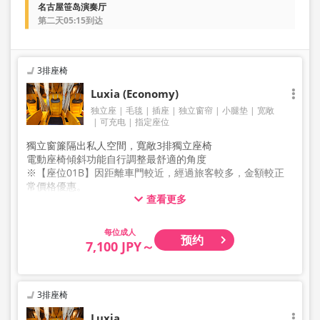
名古屋笹岛演奏厅
第二天05:15到达
3排座椅
Luxia (Economy)
独立座
毛毯
插座
独立窗帘
小腿垫
宽敞
可充电
指定座位
獨立窗簾隔出私人空間，寬敞3排獨立座椅
電動座椅傾斜功能自行調整最舒適的角度
※【座位01B】因距離車門較近，經過旅客較多，金額較正
常價格優惠。
查看更多
※【座位07C】因距離緊急逃生口較近，座椅傾斜角度較為
受限，金額較正常價格優惠。
成人
预约
7,100 JPY～
3排座椅
Luxia