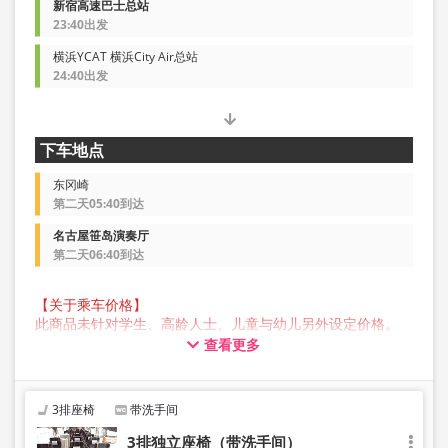
新宿高速巴士总站
23:40出发
横浜YCAT 横浜City Air总站
24:40出发
下车地点
东冈崎
第二天05:40到达
名古屋笹岛演奏厅
第二天06:40到达
【关于乘车价格】
此商品未针对学生、高龄人士、儿童与幼儿另外设定价格。
所有顾客预约时均请选择成人价格。
查看更多
【关于行李】
JAM JAM EXPRESS 营运的巴士行李箱中可存放的行李最大尺
寸，三边总长不超过 160 公分，重量不超过 10 公斤，每人
3排座椅
带洗手间
限定一件。超过此尺寸的行李不能带上车或存放在后行李箱
中，因此敬请提前自行委托业者托运。
3排独立座椅（带洗手间）