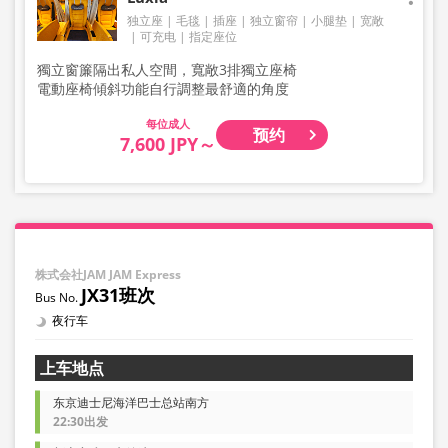
独立座
毛毯
插座
独立窗帘
小腿垫
宽敞
可充电
指定座位
獨立窗簾隔出私人空間，寬敞3排獨立座椅
電動座椅傾斜功能自行調整最舒適的角度
成人
预约
7,600 JPY～
株式会社JAM JAM Express
JX31班次
夜行车
上车地点
东京迪士尼海洋巴士总站南方
22:30出发