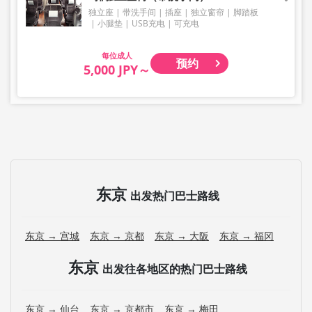
请注意，如果您携带的行李超出规范，您将被拒绝乘车，并
独立座
带洗手间
插座
独立窗帘
脚踏板
需支付取消费用。
小腿垫
USB充电
可充电
我们不接受乐器、自行车、滑雪板、易碎物品、危险物品、
贵重物品或宠物等大件行李，敬请理解与见谅。
成人
预约
5,000 JPY～
东京
出发热门巴士路线
东京 → 宫城
东京 → 京都
东京 → 大阪
东京 → 福冈
东京
出发往各地区的热门巴士路线
东京 → 仙台
东京 → 京都市
东京 → 梅田