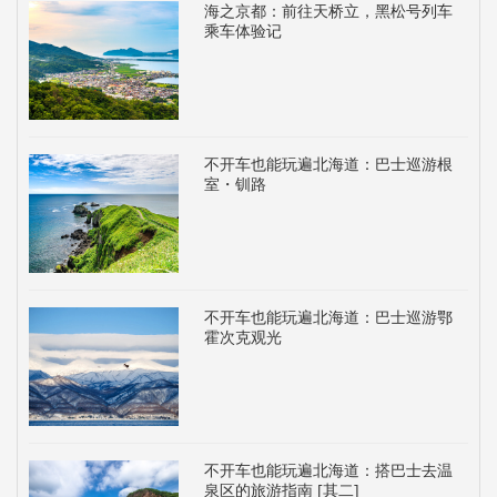
海之京都：前往天桥立，黑松号列车
乘车体验记
不开车也能玩遍北海道：巴士巡游根
室・钏路
不开车也能玩遍北海道：巴士巡游鄂
霍次克观光
不开车也能玩遍北海道：搭巴士去温
泉区的旅游指南 [其二]