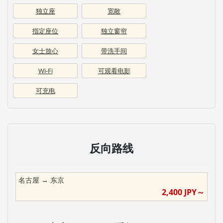
独立座
宽敞
指定座位
独立窗帘
女士放心
带洗手间
Wi-Fi
可观看电影
可充电
反向路线
名古屋
→
东京
2,400
JPY～