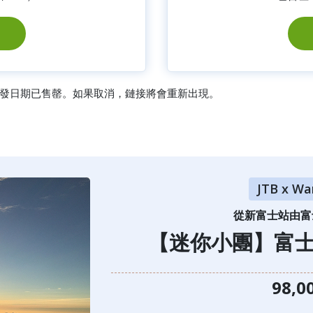
發日期已售罄。如果取消，鏈接將會重新出現。
JTB x Wa
從新富士站由富
【迷你小團】
富士
98,0