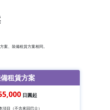
案
方案、裝備租賃方案相同。
裝備租賃方案
55,000
日圓起
本項目（不含來回巴士）