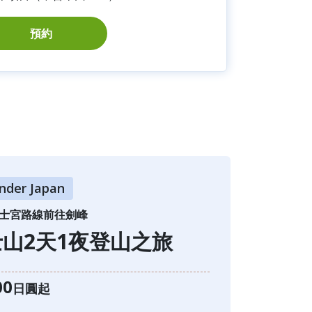
預約
nder Japan
士宮路線前往劍峰
山2天1夜登山之旅
00
日圓起