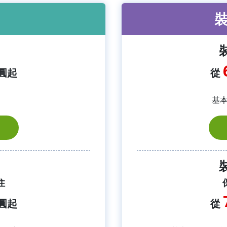
圓起
從
基本
住
圓起
從