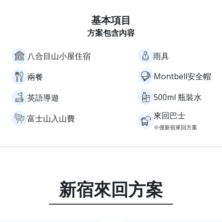
基本項目
方案包含內容
雨具
八合目山小屋住宿
Montbell安全帽
兩餐
500ml 瓶裝水
英語導遊
來回巴士
富士山入山費
※僅新宿來回方案
新宿來回方案